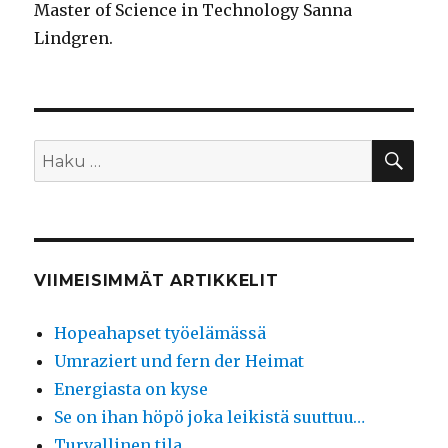
Master of Science in Technology Sanna
Lindgren.
HA
Etsi:
VIIMEISIMMÄT ARTIKKELIT
Hopeahapset työelämässä
Umraziert und fern der Heimat
Energiasta on kyse
Se on ihan höpö joka leikistä suuttuu…
Turvallinen tila