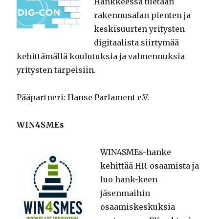
Hankkeessa tuetaan
rakennusalan pienten ja
keskisuurten yritysten
digitaalista siirtymää
kehittämällä koulutuksia ja valmennuksia
yritysten tarpeisiin.
Pääpartneri: Hanse Parlament e.V.
WIN4SMEs
WIN4SMEs-hanke
kehittää HR-osaamista ja
luo hank-keen
jäsenmaihin
osaamiskeskuksia