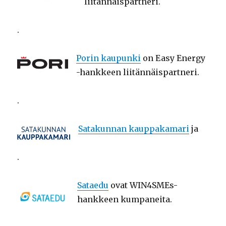
liitännäispartneri.
.
Porin kaupunki
on Easy Energy
-hankkeen liitännäispartneri.
.
Satakunnan kauppakamari
ja
.
Sataedu
ovat WIN4SMEs-
hankkeen kumpaneita.