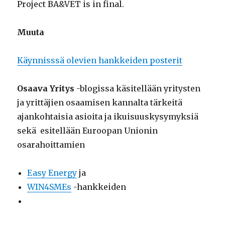
Project BA&VET is in final.
Muuta
Käynnisssä olevien hankkeiden posterit
Osaava Yritys
-blogissa käsitellään yritysten
ja yrittäjien osaamisen kannalta tärkeitä
ajankohtaisia asioita ja ikuisuuskysymyksiä
sekä esitellään Euroopan Unionin
osarahoittamien
Easy Energy
ja
WIN4SMEs
-hankkeiden