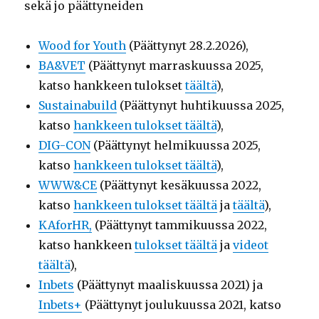
sekä jo päättyneiden
Wood for Youth
(Päättynyt 28.2.2026),
BA&VET
(Päättynyt marraskuussa 2025,
katso hankkeen tulokset
täältä
),
Sustainabuild
(Päättynyt huhtikuussa 2025,
katso
hankkeen tulokset täältä
),
DIG-CON
(Päättynyt helmikuussa 2025,
katso
hankkeen tulokset täältä
),
WWW&CE
(Päättynyt kesäkuussa 2022,
katso
hankkeen tulokset täältä
ja
täältä
),
KAforHR,
(Päättynyt tammikuussa 2022,
katso hankkeen
tulokset täältä
ja
videot
täältä
),
Inbets
(Päättynyt maaliskuussa 2021) ja
Inbets+
(Päättynyt joulukuussa 2021, katso