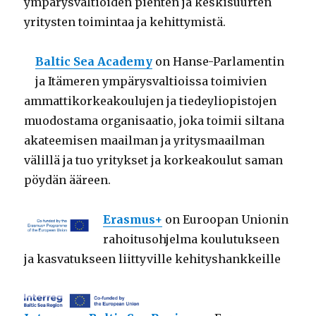
ympärysvaltioiden pienten ja keskisuurten
yritysten toimintaa ja kehittymistä.
Baltic Sea Academy
on Hanse-Parlamentin
ja Itämeren ympärysvaltioissa toimivien
ammattikorkeakoulujen ja tiedeyliopistojen
muodostama organisaatio, joka toimii siltana
akateemisen maailman ja yritysmaailman
välillä ja tuo yritykset ja korkeakoulut saman
pöydän ääreen.
Erasmus+
on Euroopan Unionin
rahoitusohjelma koulutukseen
ja kasvatukseen liittyville kehityshankkeille