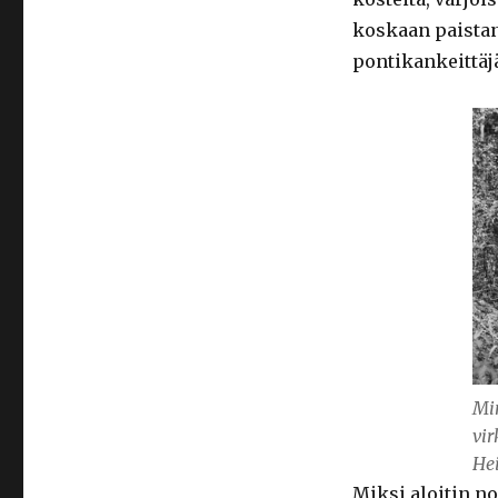
koskaan paistanu
pontikankeittäj
Min
vir
He
Miksi aloitin no