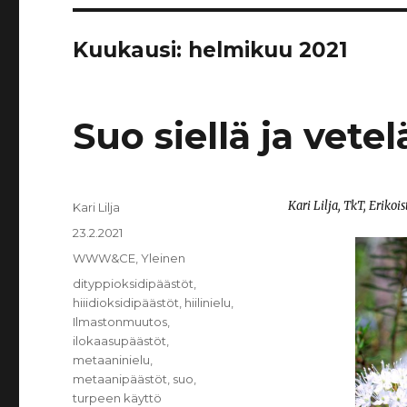
Kuukausi:
helmikuu 2021
Suo siellä ja vetelä
Kari Lilja, TkT, Erikoi
Kirjoittaja
Kari Lilja
Julkaistu
23.2.2021
Kategoriat
WWW&CE
,
Yleinen
Avainsanat
dityppioksidipäästöt
,
hiiidioksidipäästöt
,
hiilinielu
,
Ilmastonmuutos
,
ilokaasupäästöt
,
metaaninielu
,
metaanipäästöt
,
suo
,
turpeen käyttö