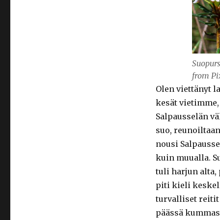
Suopurs
from Pi
Olen viettänyt l
kesät vietimme, 
Salpausselän väl
suo, reunoiltaan
nousi Salpausse
kuin muualla. Su
tuli harjun alta,
piti kieli keske
turvalliset reit
päässä kummasta