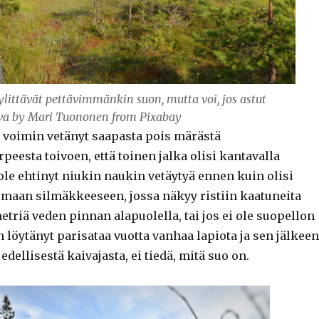
ylittävät pettävimmänkin suon, mutta voi, jos astut
va by Mari Tuononen from Pixabay
n voimin vetänyt saapasta pois märästä
esta toivoen, että toinen jalka olisi kantavalla
 ole ehtinyt niukin naukin vetäytyä ennen kuin olisi
omaan silmäkkeeseen, jossa näkyy ristiin kaatuneita
triä veden pinnan alapuolella, tai jos ei ole suopellon
 löytänyt parisataa vuotta vanhaa lapiota ja sen jälkeen
dellisestä kaivajasta, ei tiedä, mitä suo on.