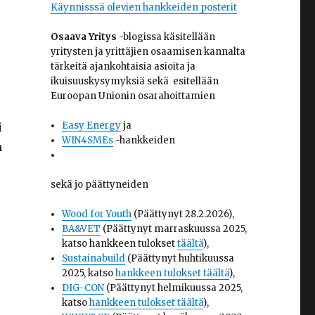
Käynnisssä olevien hankkeiden posterit
Osaava Yritys
-blogissa käsitellään
yritysten ja yrittäjien osaamisen kannalta
tärkeitä ajankohtaisia asioita ja
ikuisuuskysymyksiä sekä esitellään
Euroopan Unionin osarahoittamien
Easy Energy
ja
i
WIN4SMEs
-hankkeiden
n
sekä jo päättyneiden
Wood for Youth
(Päättynyt 28.2.2026),
BA&VET
(Päättynyt marraskuussa 2025,
katso hankkeen tulokset
täältä
),
Sustainabuild
(Päättynyt huhtikuussa
2025, katso
hankkeen tulokset täältä
),
DIG-CON
(Päättynyt helmikuussa 2025,
katso
hankkeen tulokset täältä
),