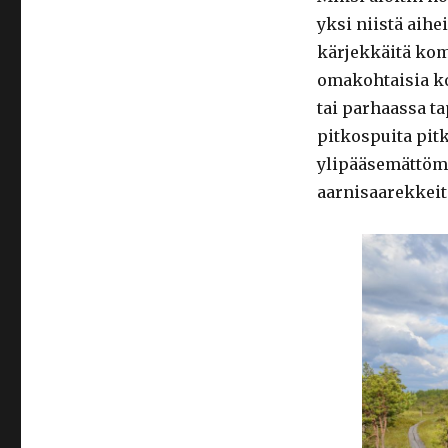
yksi niistä aihe
kärjekkäitä kom
omakohtaisia ko
tai parhaassa t
pitkospuita pitk
ylipääsemättöm
aarnisaarekkeit