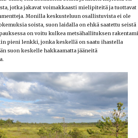
ista, jotka jakavat voimakkaasti mielipiteitä ja tuottavat
mentteja. Monilla keskusteluun osallistuvista ei ole
kemuksia soista, suon laidalla on ehkä saatettu seistä
apauksessa on voitu kulkea metsähallituksen rakentam
in pieni lenkki, jonka keskellä on saatu ihastella
än suon keskelle hakkaamatta jääneitä
a.