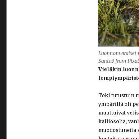
Luonnonvaraiset p
Santa3 from Pixa
Vieläkin luonn
lempiympäristö
Toki tutustuin 
ympärillä oli pe
muuttuivat vetis
kalliosolia, van
muodostuneita s
kosteita, varjoi