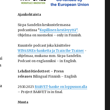
Ajankohtaista
Sirpa Sandelin keskustelemassa
podcastissa ”
Kupillinen kestävyyttä”
.
Ohjelma on suomeksi – only in Finnish.
Kuuntele podcast joka käsittelee
WIN4SMEs-hanketta ja Train the Trainer
-
ohjelmaa, mukana mm. Sirpa Sandelin.
ni
Podcast on englanniksi – in English.
a
Lehdistötiedotteet – Press
releases
Bilingual Finnish – English
ua
29.10.2025
BA&VET-hanke on loppusuoralla
– Project BA&VET is in final.
Muuta