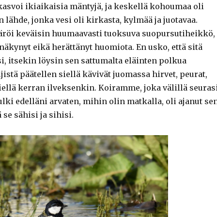
kasvoi ikiaikaisia mäntyjä, ja keskellä kohoumaa oli
lähde, jonka vesi oli kirkasta, kylmää ja juotavaa.
öi keväisin huumaavasti tuoksuva suopursutiheikkö,
i näkynyt eikä herättänyt huomiota. En usko, että sitä
, itsekin löysin sen sattumalta eläinten polkua
ljistä päätellen siellä kävivät juomassa hirvet, peurat,
iellä kerran ilveksenkin. Koiramme, joka välillä seuras
ulki edelläni arvaten, mihin olin matkalla, oli ajanut se
 se sähisi ja sihisi.