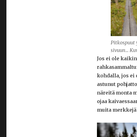
Pitkospuut 
sivuun… Ku
Jos ei ole kaiki
rahkasammalturpe
kohdalla, jos ei
astunut pohjatt
näreitä monta me
ojaa kaivaessaan
muita merkkejä e