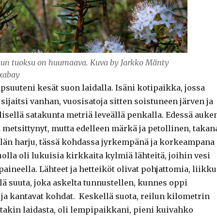
un tuoksu on huumaava. Kuva by Jarkko Mänty
xabay
apsuuteni kesät suon laidalla. Isäni kotipaikka, jossa
sijaitsi vanhan, vuosisatoja sitten soistuneen järven ja
isellä satakunta metriä leveällä penkalla. Edessä auke
 metsittynyt, mutta edelleen märkä ja petollinen, takan
län harju, tässä kohdassa jyrkempänä ja korkeampana
olla oli lukuisia kirkkaita kylmiä lähteitä, joihin vesi
 paineella. Lähteet ja hetteiköt olivat pohjattomia, liikk
llä suuta, joka askelta tunnustellen, kunnes oppi
it ja kantavat kohdat. Keskellä suota, reilun kilometrin
kin laidasta, oli lempipaikkani, pieni kuivahko