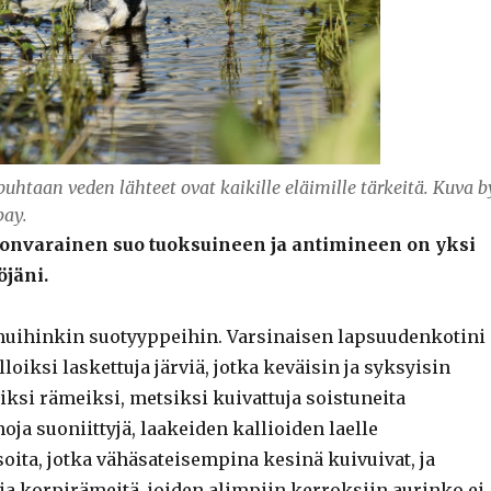
uhtaan veden lähteet ovat kaikille eläimille tärkeitä. Kuva b
bay.
onvarainen suo tuoksuineen ja antimineen on yksi
jäni.
muihinkin suotyyppeihin. Varsinaisen lapsuudenkotini
lloiksi laskettuja järviä, jotka keväisin ja syksyisin
iksi rämeiksi, metsiksi kuivattuja soistuneita
hoja suoniittyjä, laakeiden kallioiden laelle
oita, jotka vähäsateisempina kesinä kuivuivat, ja
sia korpirämeitä, joiden alimpiin kerroksiin aurinko ei