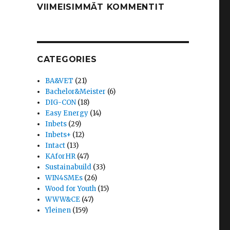
VIIMEISIMMÄT KOMMENTIT
CATEGORIES
BA&VET
(21)
Bachelor&Meister
(6)
DIG-CON
(18)
Easy Energy
(14)
Inbets
(29)
Inbets+
(12)
Intact
(13)
KAforHR
(47)
Sustainabuild
(33)
WIN4SMEs
(26)
Wood for Youth
(15)
WWW&CE
(47)
Yleinen
(159)