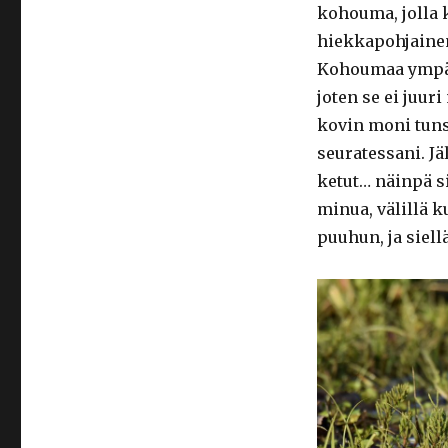
kohouma, jolla 
hiekkapohjainen 
Kohoumaa ympär
joten se ei juur
kovin moni tunsi
seuratessani. Jä
ketut… näinpä s
minua, välillä k
puuhun, ja siellä