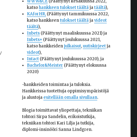
WWW&CE
(Päättynyt kesäkuussa 2022,
katso
hankkeen tulokset täältä
ja
täältä
),
KAforHR,
(Päättynyt tammikuussa 2022,
katso hankkeen
tulokset täältä
ja
videot
täältä
),
Inbets
(Päättynyt maaliskuussa 2021) ja
Inbets+
(Päättynyt joulukuussa 2021,
katso hankkeiden
julkaisut
,
uutiskirjeet
ja
y
videot
),
Intact
(Päättynyt joulukuussa 2020), ja
Bachelor&Meister
(Päättynyt elokuussa
2020)
-hankkeiden toimintaa ja tuloksia.
Hankkeissa tuotettuja oppimisympäristöjä
ja alustoja
esitellään omalla sivullaan
.
Blogia toimittavat yliopettaja, tekniikan
tohtori Sirpa Sandelin, erikoistutkija,
tekniikan tohtori Kari Lilja ja tutkija,
diplomi-insinööri Sanna Lindgren.