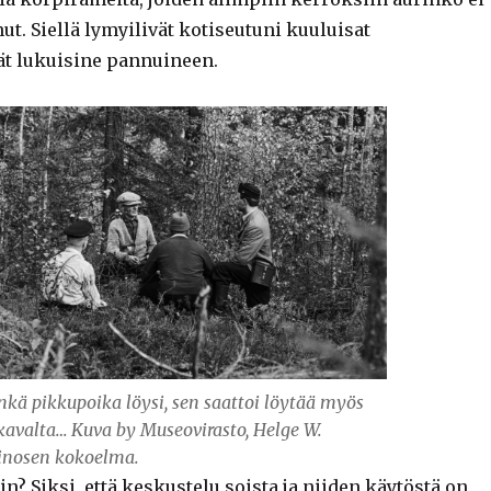
t. Siellä lymyilivät kotiseutuni kuuluisat
ät lukuisine pannuineen.
kä pikkupoika löysi, sen saattoi löytää myös
kavalta… Kuva by Museovirasto, Helge W.
inosen kokoelma.
in? Siksi, että keskustelu soista ja niiden käytöstä on