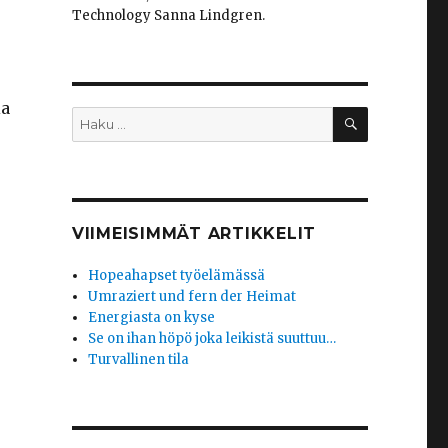
Technology Sanna Lindgren.
ia
HAKU
Etsi:
VIIMEISIMMÄT ARTIKKELIT
Hopeahapset työelämässä
Umraziert und fern der Heimat
Energiasta on kyse
Se on ihan höpö joka leikistä suuttuu…
Turvallinen tila