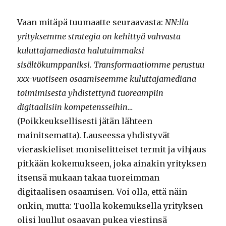
Vaan mitäpä tuumaatte seuraavasta:
NN:lla
yrityksemme strategia on kehittyä vahvasta
kuluttajamediasta halutuimmaksi
sisältökumppaniksi. Transformaatiomme perustuu
xxx-vuotiseen osaamiseemme kuluttajamediana
toimimisesta yhdistettynä tuoreampiin
digitaalisiin kompetensseihin…
(Poikkeuksellisesti jätän lähteen
mainitsematta). Lauseessa yhdistyvät
vieraskieliset moniselitteiset termit ja vihjaus
pitkään kokemukseen, joka ainakin yrityksen
itsensä mukaan takaa tuoreimman
digitaalisen osaamisen. Voi olla, että näin
onkin, mutta: Tuolla kokemuksella yrityksen
olisi luullut osaavan pukea viestinsä