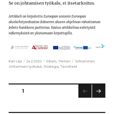
Se on johtamisen työkalu, ei itsetarkoitus.
Artikkeli on kirjoitettu Euroopan unionin Euroopan
aluekehitysrahaston Itämeren alueen ohjelman rahoittaman
Inbets-hankkeen
puitteissa. Vastuu artikkelissa esitetyistä
näkemyksistä on yksinomaan kirjoittajilla
.
Kirjoittaja
Julkaistu
Kategoriat
Avainsanat
Kari Lilja
24.2.2020
Inbets
,
Yleinen
Johtaminen
,
Johtamisen työkalut
,
Strategia
,
Tavoitteet
Artikkelien
SIVU
1
SEUR
sivutus
AAV
A