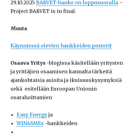
29.10.2025
BA&VET-hanke on loppusuoralla
–
Project BA&VET is in final.
Muuta
Käynnisssä olevien hankkeiden posterit
Osaava Yritys
-blogissa käsitellään yritysten
ja yrittäjien osaamisen kannalta tärkeitä
ajankohtaisia asioita ja ikuisuuskysymyksiä
sekä esitellään Euroopan Unionin
osarahoittamien
Easy Energy
ja
WIN4SMEs
-hankkeiden