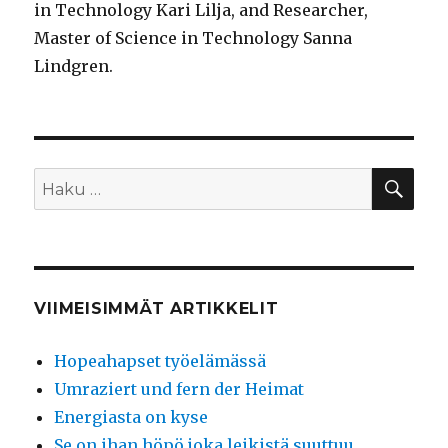
in Technology Kari Lilja, and Researcher,
Master of Science in Technology Sanna
Lindgren.
HA
Etsi:
VIIMEISIMMÄT ARTIKKELIT
Hopeahapset työelämässä
Umraziert und fern der Heimat
Energiasta on kyse
Se on ihan höpö joka leikistä suuttuu…