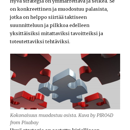
Hyvä strategia on ymmärrettävä ja selkeä. Se
on konkreettinen ja muodostuu palasista,
jotka on helppo siirtää taktiseen
suunnitteluun ja pilkkoa edelleen
yksittäisiksi mitattaviksi tavoitteiksi ja
toteutettaviksi tehtäviksi.
Kokonaisuus muodostuu osista. Kuva by PIRO4D
from Pixabay