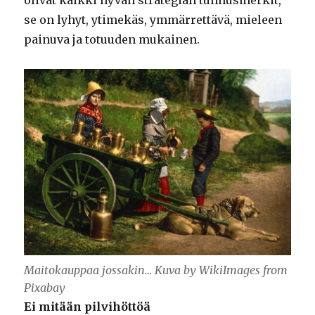
se on lyhyt, ytimekäs, ymmärrettävä, mieleen
painuva ja totuuden mukainen.
Maitokauppaa jossakin… Kuva by WikiImages from
Pixabay
Ei mitään pilvihöttöä