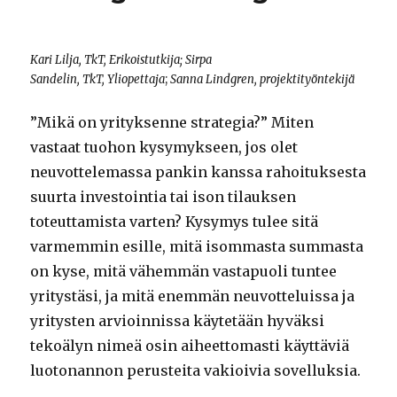
Kari Lilja, TkT, Erikoistutkija; Sirpa
Sandelin, TkT, Yliopettaja
;
Sanna Lindgren, projektityöntekijä
”Mikä on yrityksenne strategia?” Miten
vastaat tuohon kysymykseen, jos olet
neuvottelemassa pankin kanssa rahoituksesta
suurta investointia tai ison tilauksen
toteuttamista varten? Kysymys tulee sitä
varmemmin esille, mitä isommasta summasta
on kyse, mitä vähemmän vastapuoli tuntee
yritystäsi, ja mitä enemmän neuvotteluissa ja
yritysten arvioinnissa käytetään hyväksi
tekoälyn nimeä osin aiheettomasti käyttäviä
luotonannon perusteita vakioivia sovelluksia.