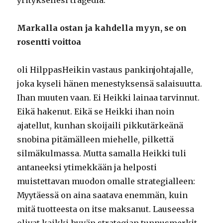
Markalla ostan ja kahdella myyn, se on
rosentti voittoa
oli HilppasHeikin vastaus pankinjohtajalle,
joka kyseli hänen menestyksensä salaisuutta.
Ihan muuten vaan. Ei Heikki lainaa tarvinnut.
Eikä hakenut. Eikä se Heikki ihan noin
ajatellut, kunhan skoijaili pikkutärkeänä
snobina pitämälleen miehelle, pilkettä
silmäkulmassa. Mutta samalla Heikki tuli
antaneeksi ytimekkään ja helposti
muistettavan muodon omalle strategialleen:
Myytäessä on aina saatava enemmän, kuin
mitä tuotteesta on itse maksanut. Lauseessa
olivat kaikki hyvän strategian tunnusmerkit,