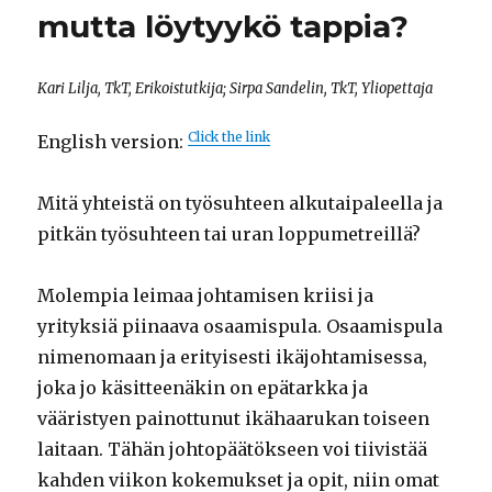
mutta löytyykö tappia?
Kari Lilja, TkT, Erikoistutkija; Sirpa Sandelin, TkT, Yliopettaja
Click the link
English version:
Mitä yhteistä on työsuhteen alkutaipaleella ja
pitkän työsuhteen tai uran loppumetreillä?
Molempia leimaa johtamisen kriisi ja
yrityksiä piinaava osaamispula. Osaamispula
nimenomaan ja erityisesti ikäjohtamisessa,
joka jo käsitteenäkin on epätarkka ja
vääristyen painottunut ikähaarukan toiseen
laitaan. Tähän johtopäätökseen voi tiivistää
kahden viikon kokemukset ja opit, niin omat