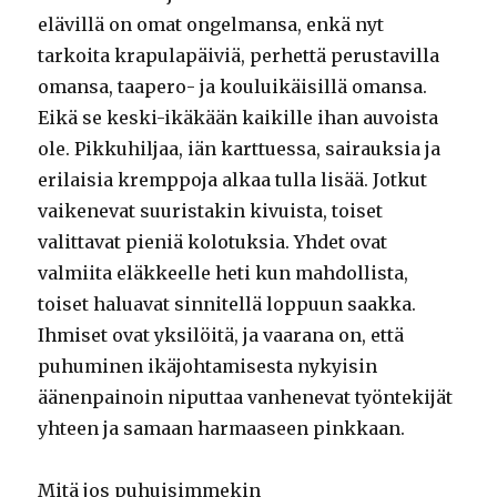
elävillä on omat ongelmansa, enkä nyt
tarkoita krapulapäiviä, perhettä perustavilla
omansa, taapero- ja kouluikäisillä omansa.
Eikä se keski-ikäkään kaikille ihan auvoista
ole. Pikkuhiljaa, iän karttuessa, sairauksia ja
erilaisia kremppoja alkaa tulla lisää. Jotkut
vaikenevat suuristakin kivuista, toiset
valittavat pieniä kolotuksia. Yhdet ovat
valmiita eläkkeelle heti kun mahdollista,
toiset haluavat sinnitellä loppuun saakka.
Ihmiset ovat yksilöitä, ja vaarana on, että
puhuminen ikäjohtamisesta nykyisin
äänenpainoin niputtaa vanhenevat työntekijät
yhteen ja samaan harmaaseen pinkkaan.
Mitä jos puhuisimmekin