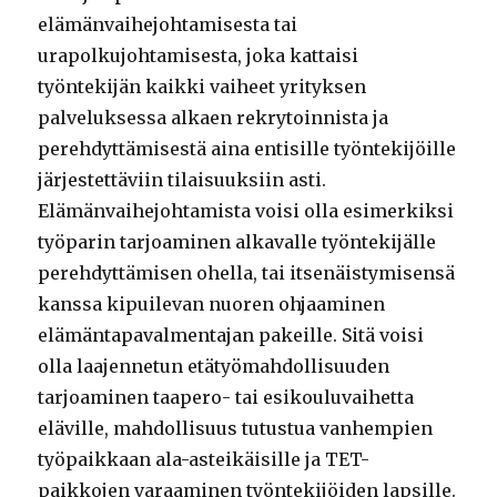
elämänvaihejohtamisesta tai
urapolkujohtamisesta, joka kattaisi
työntekijän kaikki vaiheet yrityksen
palveluksessa alkaen rekrytoinnista ja
perehdyttämisestä aina entisille työntekijöille
järjestettäviin tilaisuuksiin asti.
Elämänvaihejohtamista voisi olla esimerkiksi
työparin tarjoaminen alkavalle työntekijälle
perehdyttämisen ohella, tai itsenäistymisensä
kanssa kipuilevan nuoren ohjaaminen
elämäntapavalmentajan pakeille. Sitä voisi
olla laajennetun etätyömahdollisuuden
tarjoaminen taapero- tai esikouluvaihetta
eläville, mahdollisuus tutustua vanhempien
työpaikkaan ala-asteikäisille ja TET-
paikkojen varaaminen työntekijöiden lapsille.