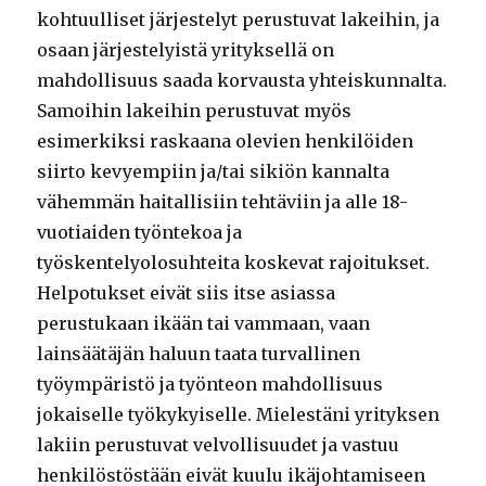
kohtuulliset järjestelyt perustuvat lakeihin, ja
osaan järjestelyistä yrityksellä on
mahdollisuus saada korvausta yhteiskunnalta.
Samoihin lakeihin perustuvat myös
esimerkiksi raskaana olevien henkilöiden
siirto kevyempiin ja/tai sikiön kannalta
vähemmän haitallisiin tehtäviin ja alle 18-
vuotiaiden työntekoa ja
työskentelyolosuhteita koskevat rajoitukset.
Helpotukset eivät siis itse asiassa
perustukaan ikään tai vammaan, vaan
lainsäätäjän haluun taata turvallinen
työympäristö ja työnteon mahdollisuus
jokaiselle työkykyiselle. Mielestäni yrityksen
lakiin perustuvat velvollisuudet ja vastuu
henkilöstöstään eivät kuulu ikäjohtamiseen