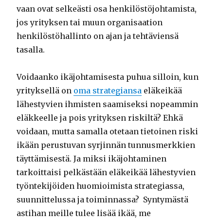
vaan ovat selkeästi osa henkilöstöjohtamista,
jos yrityksen tai muun organisaation
henkilöstöhallinto on ajan ja tehtäviensä
tasalla.
Voidaanko ikäjohtamisesta puhua silloin, kun
yrityksellä on
oma strategiansa
eläkeikää
lähestyvien ihmisten saamiseksi nopeammin
eläkkeelle ja pois yrityksen riskiltä? Ehkä
voidaan, mutta samalla otetaan tietoinen riski
ikään perustuvan syrjinnän tunnusmerkkien
täyttämisestä. Ja miksi ikäjohtaminen
tarkoittaisi pelkästään eläkeikää lähestyvien
työntekijöiden huomioimista strategiassa,
suunnittelussa ja toiminnassa? Syntymästä
astihan meille tulee lisää ikää, me