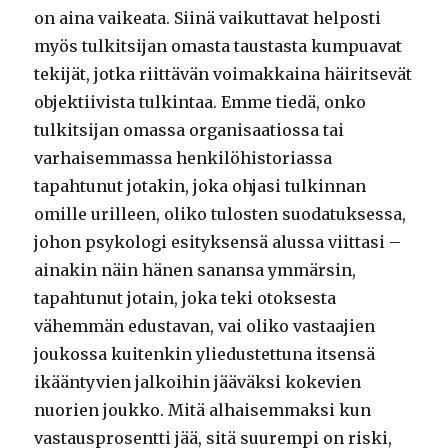
on aina vaikeata. Siinä vaikuttavat helposti
myös tulkitsijan omasta taustasta kumpuavat
tekijät, jotka riittävän voimakkaina häiritsevät
objektiivista tulkintaa. Emme tiedä, onko
tulkitsijan omassa organisaatiossa tai
varhaisemmassa henkilöhistoriassa
tapahtunut jotakin, joka ohjasi tulkinnan
omille urilleen, oliko tulosten suodatuksessa,
johon psykologi esityksensä alussa viittasi –
ainakin näin hänen sanansa ymmärsin,
tapahtunut jotain, joka teki otoksesta
vähemmän edustavan, vai oliko vastaajien
joukossa kuitenkin yliedustettuna itsensä
ikääntyvien jalkoihin jääväksi kokevien
nuorien joukko. Mitä alhaisemmaksi kun
vastausprosentti jää, sitä suurempi on riski,