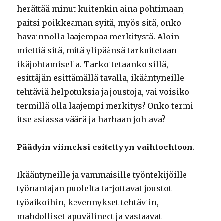
herättää minut kuitenkin aina pohtimaan,
paitsi poikkeaman syitä, myös sitä, onko
havainnolla laajempaa merkitystä. Aloin
miettiä sitä, mitä ylipäänsä tarkoitetaan
ikäjohtamisella. Tarkoitetaanko sillä,
esittäjän esittämällä tavalla, ikääntyneille
tehtäviä helpotuksia ja joustoja, vai voisiko
termillä olla laajempi merkitys? Onko termi
itse asiassa väärä ja harhaan johtava?
Päädyin viimeksi esitettyyn vaihtoehtoon
.
Ikääntyneille ja vammaisille työntekijöille
työnantajan puolelta tarjottavat joustot
työaikoihin, kevennykset tehtäviin,
mahdolliset apuvälineet ja vastaavat