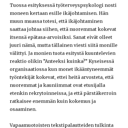
Tuossa esityksessä työterveyspsykologi nosti
moneen kertaan esille ikäjohtamisen. Hän
muun muassa totesi, että ikäjohtaminen
saattaa johtaa siihen, että nuoremmat kokevat
itsensä epätasa-arvoisiksi. Sanat eivät olleet
juuri nämä, mutta tällainen viesti siitä monille
välittyi. Ja monien tuota esitystä kuuntelevien
reaktio olikin ”Anteeksi kuinka?” Kyseisessä
organisaatiossa kun monet ikääntyneemmät
työntekijät kokevat, ettei heitä arvosteta, että
nuoremmat ja kauniimmat ovat etusijalla
etenkin rekrytoinneissa, ja että pärstäkerroin
ratkaisee enemmän kuin kokemus ja
osaaminen.
Vapaamuotoisten tekstipalautteiden tulkinta