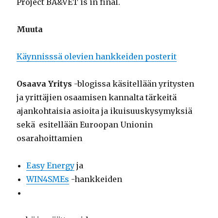
Project BA&VET is in final.
Muuta
Käynnisssä olevien hankkeiden posterit
Osaava Yritys
-blogissa käsitellään yritysten
ja yrittäjien osaamisen kannalta tärkeitä
ajankohtaisia asioita ja ikuisuuskysymyksiä
sekä esitellään Euroopan Unionin
osarahoittamien
Easy Energy
ja
WIN4SMEs
-hankkeiden