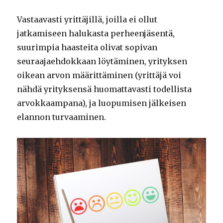
Vastaavasti yrittäjillä, joilla ei ollut
jatkamiseen halukasta perheenjäsentä,
suurimpia haasteita olivat sopivan
seuraajaehdokkaan löytäminen, yrityksen
oikean arvon määrittäminen (yrittäjä voi
nähdä yrityksensä huomattavasti todellista
arvokkaampana), ja luopumisen jälkeisen
elannon turvaaminen.