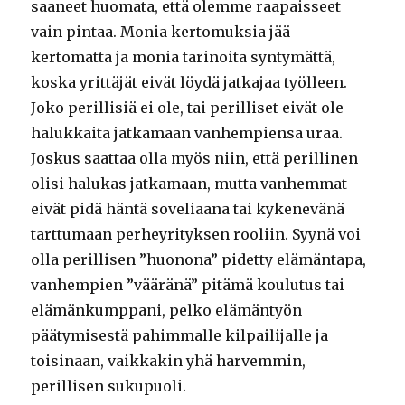
saaneet huomata, että olemme raapaisseet
vain pintaa. Monia kertomuksia jää
kertomatta ja monia tarinoita syntymättä,
koska yrittäjät eivät löydä jatkajaa työlleen.
Joko perillisiä ei ole, tai perilliset eivät ole
halukkaita jatkamaan vanhempiensa uraa.
Joskus saattaa olla myös niin, että perillinen
olisi halukas jatkamaan, mutta vanhemmat
eivät pidä häntä soveliaana tai kykenevänä
tarttumaan perheyrityksen rooliin. Syynä voi
olla perillisen ”huonona” pidetty elämäntapa,
vanhempien ”vääränä” pitämä koulutus tai
elämänkumppani, pelko elämäntyön
päätymisestä pahimmalle kilpailijalle ja
toisinaan, vaikkakin yhä harvemmin,
perillisen sukupuoli.