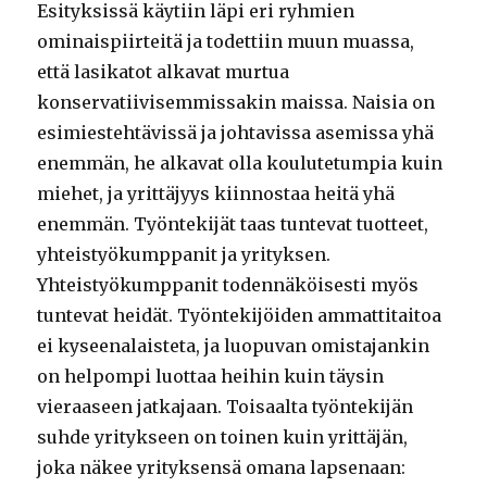
Esityksissä käytiin läpi eri ryhmien
ominaispiirteitä ja todettiin muun muassa,
että lasikatot alkavat murtua
konservatiivisemmissakin maissa. Naisia on
esimiestehtävissä ja johtavissa asemissa yhä
enemmän, he alkavat olla koulutetumpia kuin
miehet, ja yrittäjyys kiinnostaa heitä yhä
enemmän. Työntekijät taas tuntevat tuotteet,
yhteistyökumppanit ja yrityksen.
Yhteistyökumppanit todennäköisesti myös
tuntevat heidät. Työntekijöiden ammattitaitoa
ei kyseenalaisteta, ja luopuvan omistajankin
on helpompi luottaa heihin kuin täysin
vieraaseen jatkajaan. Toisaalta työntekijän
suhde yritykseen on toinen kuin yrittäjän,
joka näkee yrityksensä omana lapsenaan: