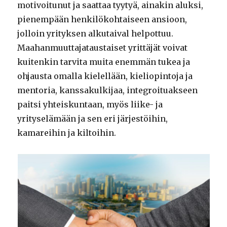
motivoitunut ja saattaa tyytyä, ainakin aluksi,
pienempään henkilökohtaiseen ansioon,
jolloin yrityksen alkutaival helpottuu.
Maahanmuuttajataustaiset yrittäjät voivat
kuitenkin tarvita muita enemmän tukea ja
ohjausta omalla kielellään, kieliopintoja ja
mentoria, kanssakulkijaa, integroituakseen
paitsi yhteiskuntaan, myös liike- ja
yrityselämään ja sen eri järjestöihin,
kamareihin ja kiltoihin.