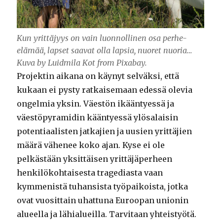
Kun yrittäjyys on vain luonnollinen osa perhe-
elämää, lapset saavat olla lapsia, nuoret nuoria…
Kuva by Luidmila Kot from Pixabay.
Projektin aikana on käynyt selväksi, että
kukaan ei pysty ratkaisemaan edessä olevia
ongelmia yksin. Väestön ikääntyessä ja
väestöpyramidin kääntyessä ylösalaisin
potentiaalisten jatkajien ja uusien yrittäjien
määrä vähenee koko ajan. Kyse ei ole
pelkästään yksittäisen yrittäjäperheen
henkilökohtaisesta tragediasta vaan
kymmenistä tuhansista työpaikoista, jotka
ovat vuosittain uhattuna Euroopan unionin
alueella ja lähialueilla. Tarvitaan yhteistyötä.