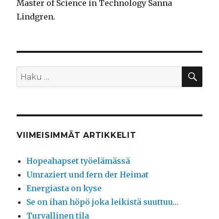
Master of Science in Technology Sanna
Lindgren.
HA
Etsi:
VIIMEISIMMÄT ARTIKKELIT
Hopeahapset työelämässä
Umraziert und fern der Heimat
Energiasta on kyse
Se on ihan höpö joka leikistä suuttuu…
Turvallinen tila