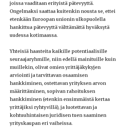
joissa vaaditaan erityistä pätevyyttä.
Ongelmaksi saattaa kuitenkin nousta se, ettei
etenkään Euroopan unionin ulkopuolella
hankittua pätevyyttä välttämättä hyväksytä
uudessa kotimaassa.
Yhteisiä haasteita kaikille potentiaalisille
seuraajaryhmille, niin edellä mainituille kuin
muillekin, olivat omien yrittäjäkykyjen
arviointi ja tarvittavan osaamisen
hankkiminen, ostettavan yrityksen arvon
määrittäminen, sopivan rahoituksen
hankkiminen (etenkin ensimmäistä kertaa
yrittäjiksi ryhtyvillä), ja luotettavan ja
kohtuuhintaisen juridisen tuen saaminen
yrityskaupan eri vaiheissa.