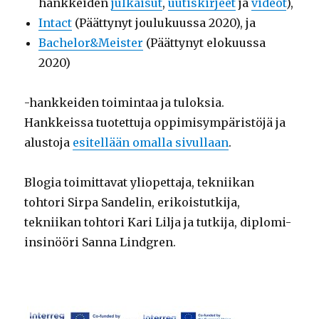
hankkeiden
julkaisut
,
uutiskirjeet
ja
videot
),
Intact
(Päättynyt joulukuussa 2020), ja
Bachelor&Meister
(Päättynyt elokuussa
2020)
-hankkeiden toimintaa ja tuloksia.
Hankkeissa tuotettuja oppimisympäristöjä ja
alustoja
esitellään omalla sivullaan
.
Blogia toimittavat yliopettaja, tekniikan
tohtori Sirpa Sandelin, erikoistutkija,
tekniikan tohtori Kari Lilja ja tutkija, diplomi-
insinööri Sanna Lindgren.