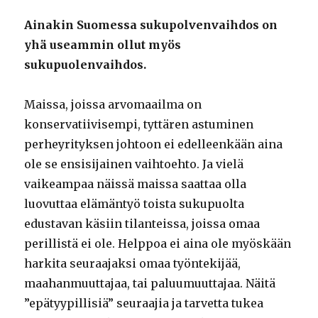
Ainakin Suomessa sukupolvenvaihdos on
yhä useammin ollut myös
sukupuolenvaihdos.
Maissa, joissa arvomaailma on
konservatiivisempi, tyttären astuminen
perheyrityksen johtoon ei edelleenkään aina
ole se ensisijainen vaihtoehto. Ja vielä
vaikeampaa näissä maissa saattaa olla
luovuttaa elämäntyö toista sukupuolta
edustavan käsiin tilanteissa, joissa omaa
perillistä ei ole. Helppoa ei aina ole myöskään
harkita seuraajaksi omaa työntekijää,
maahanmuuttajaa, tai paluumuuttajaa. Näitä
”epätyypillisiä” seuraajia ja tarvetta tukea