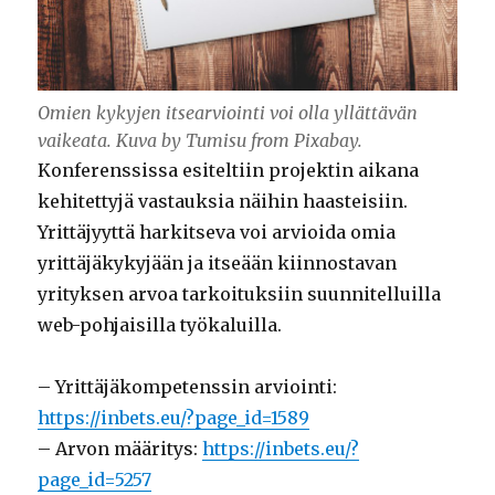
Omien kykyjen itsearviointi voi olla yllättävän
vaikeata. Kuva by Tumisu from Pixabay.
Konferenssissa esiteltiin projektin aikana
kehitettyjä vastauksia näihin haasteisiin.
Yrittäjyyttä harkitseva voi arvioida omia
yrittäjäkykyjään ja itseään kiinnostavan
yrityksen arvoa tarkoituksiin suunnitelluilla
web-pohjaisilla työkaluilla.
– Yrittäjäkompetenssin arviointi:
https://inbets.eu/?page_id=1589
– Arvon määritys:
https://inbets.eu/?
page_id=5257