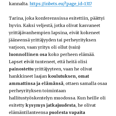
kannalta.
https://inbets.eu/?page_id=1317
Tarina, joka konferenssissa esitettiin, päättyi
hyvin. Kaksi veljestä, jotka olivat kasvaneet
yrittäjävanhempien lapsina, eivät kokeneet
jääneensä yrittäjyyden tai perheyrityksen
varjoon, vaan yritys oli ollut (vain)
luonnollinen osa
koko perheen elämää.
Lapset
ei
vät tunteneet, että heitä olisi
painostettu
yrittäjyyteen, vaan he olivat
hankkineet laajan
koulutuksen, omat
ammattinsa ja elämänsä
, ottaen samalla osaa
perheyrityksen toimintaan
hallitustyöskentelyn muodossa. Kun heille oli
esitetty
kysymys jatkajuudesta
, he olivat
elämäntilanteensa
puolesta vapaita