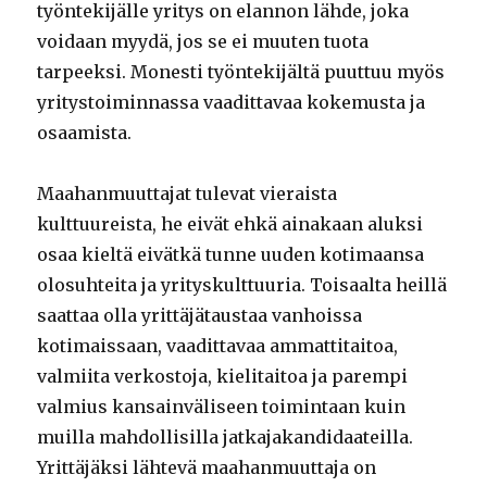
työntekijälle yritys on elannon lähde, joka
voidaan myydä, jos se ei muuten tuota
tarpeeksi. Monesti työntekijältä puuttuu myös
yritystoiminnassa vaadittavaa kokemusta ja
osaamista.
Maahanmuuttajat tulevat vieraista
kulttuureista, he eivät ehkä ainakaan aluksi
osaa kieltä eivätkä tunne uuden kotimaansa
olosuhteita ja yrityskulttuuria. Toisaalta heillä
saattaa olla yrittäjätaustaa vanhoissa
kotimaissaan, vaadittavaa ammattitaitoa,
valmiita verkostoja, kielitaitoa ja parempi
valmius kansainväliseen toimintaan kuin
muilla mahdollisilla jatkajakandidaateilla.
Yrittäjäksi lähtevä maahanmuuttaja on