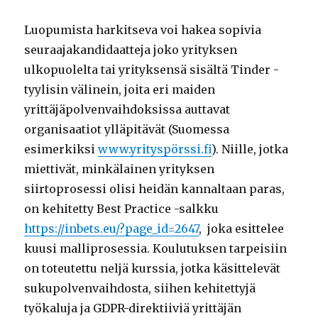
Luopumista harkitseva voi hakea sopivia
seuraajakandidaatteja joko yrityksen
ulkopuolelta tai yrityksensä sisältä Tinder -
tyylisin välinein, joita eri maiden
yrittäjäpolvenvaihdoksissa auttavat
organisaatiot ylläpitävät (Suomessa
esimerkiksi
www.yrityspörssi.fi
). Niille, jotka
miettivät, minkälainen yrityksen
siirtoprosessi olisi heidän kannaltaan paras,
on kehitetty Best Practice -salkku
https://inbets.eu/?page_id=2647
, joka esittelee
kuusi malliprosessia. Koulutuksen tarpeisiin
on toteutettu neljä kurssia, jotka käsittelevät
sukupolvenvaihdosta, siihen kehitettyjä
työkaluja ja GDPR-direktiiviä yrittäjän