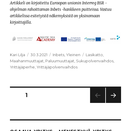
Artikkeli on kirjoitettu Euroopan unionin Interreg BSR -
ohjelman rahoittaman Inbets -hankkeen puitteissa.
Vastuu
artikkelissa esitetyistä näkemyksistä on yksinomaan
kirjoittajilla
.
Kirjoittaja
Julkaistu
Kategoriat
Avainsanat
Kari Lilja
30.3.2021
Inbets
,
Yleinen
Lasikatto
,
Maahanmuuttajat
,
Paluumuuttajat
,
Sukupolvenvaihdos
,
Yrittäjäperhe
,
Yrittäjäpolvenvaihdos
Artikkelien
SIVU
1
SEUR
sivutus
AAV
A
SIVU