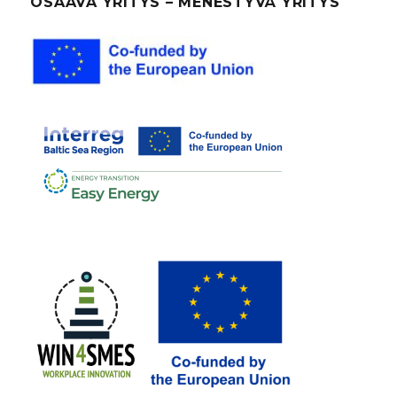
OSAAVA YRITYS – MENESTYVÄ YRITYS