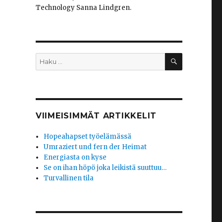
Technology Sanna Lindgren.
HAKU
Etsi:
VIIMEISIMMÄT ARTIKKELIT
Hopeahapset työelämässä
Umraziert und fern der Heimat
Energiasta on kyse
Se on ihan höpö joka leikistä suuttuu…
Turvallinen tila