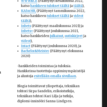
WWW&CE
(Päättynyt kesäkuussa 2022,
katso
hankkeen tulokset täältä
ja
täältä
),
KAforHR,
(Päättynyt tammikuussa 2022,
katso hankkeen
tulokset täältä
ja
videot
täältä
),
Inbets
(Päättynyt maaliskuussa 2021) ja
Inbets+
(Päättynyt joulukuussa 2021,
katso hankkeiden
julkaisut
,
uutiskirjeet
ja
videot
),
Intact
(Päättynyt joulukuussa 2020), ja
Bachelor&Meister
(Päättynyt elokuussa
2020)
-hankkeiden toimintaa ja tuloksia.
Hankkeissa tuotettuja oppimisympäristöjä
a
ja alustoja
esitellään omalla sivullaan
.
Blogia toimittavat yliopettaja, tekniikan
tohtori Sirpa Sandelin, erikoistutkija,
tekniikan tohtori Kari Lilja ja tutkija,
diplomi-insinööri Sanna Lindgren.