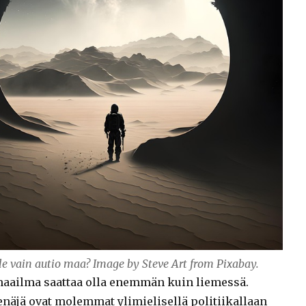
lle vain autio maa? Image by Steve Art from Pixabay.
, maailma saattaa olla enemmän kuin liemessä.
enäjä ovat molemmat ylimielisellä politiikallaan