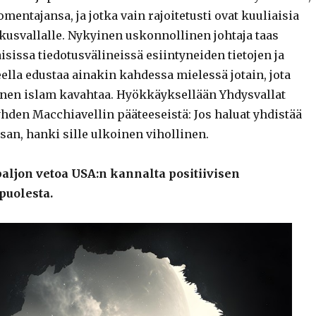
omentajansa, ja jotka vain rajoitetusti ovat kuuliaisia
skusvallalle. Nykyinen uskonnollinen johtaja taas
sissa tiedotusvälineissä esiintyneiden tietojen ja
ella edustaa ainakin kahdessa mielessä jotain, jota
nen islam kavahtaa. Hyökkäyksellään Yhdysvallat
 yhden Macchiavellin pääteeseistä: Jos haluat yhdistää
san, hanki sille ulkoinen vihollinen.
paljon vetoa USA:n kannalta positiivisen
puolesta.