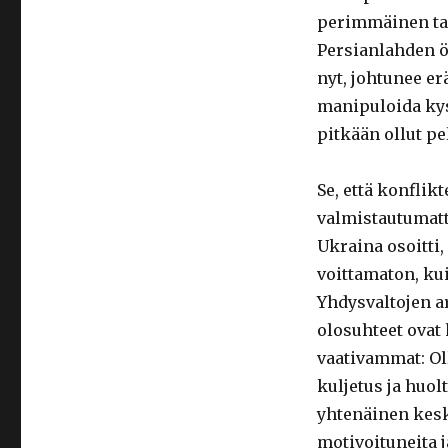
perimmäinen taus
Persianlahden ölj
nyt, johtunee e
manipuloida kyse
pitkään ollut p
Se, että konfli
valmistautumat
Ukraina osoitti,
voittamaton, kui
Yhdysvaltojen a
olosuhteet ovat
vaativammat: Ol
kuljetus ja huol
yhtenäinen kesk
motivoituneita j