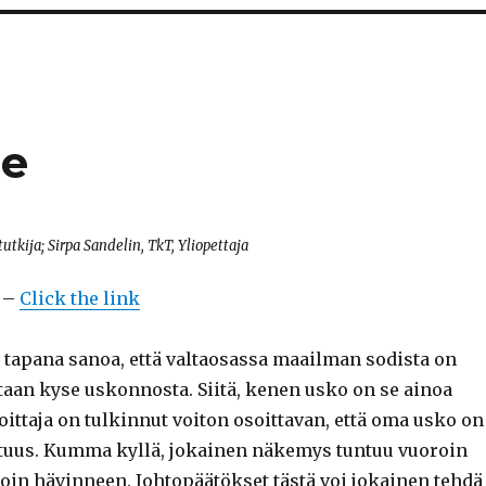
se
stutkija; Sirpa Sandelin, TkT, Yliopettaja
n –
Click the link
t tapana sanoa, että valtaosassa maailman sodista on
taan kyse uskonnosta. Siitä, kenen usko on se ainoa
oittaja on tulkinnut voiton osoittavan, että oma usko on
otuus. Kumma kyllä, jokainen näkemys tuntuu vuoroin
roin hävinneen. Johtopäätökset tästä voi jokainen tehdä