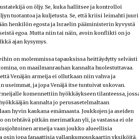
tatekijä on öljy. Se, kuka hallitsee ja kontrolloi
yn tuotantoa ja kuljetusta. Se, että kriisi leimahti juuri
rään henkilön egosta ja Israelin pääministerin kyvystä
istä egoa. Mutta niin tai näin, avoin konflikti on jo
elkkä ajan kysymys.
kteihin on molemmissa tapauksissa heittäydytty selvästi
tomina, on maailmanrauhan kannalta huolestuttavaa.
 että Venäjän armeija ei ollutkaan niin vahva ja
n useimmat, ja jopa Venäjä itse tuntuivat uskovan.
rmeijalle komennettiin hyökkäykseen tilanteessa, joss
 hyökkääjän kannalta jo perusasetelmaltaan
laan hyvin kaukana emämaasta. Joukkojen ja aseiden
to on tehtävä pitkän merimatkan yli, ja vastassa ei ole
usjohtoinen armeija vaan joukko alueellisia
a osin jopa fanaattisia vallankumouskaartin yksiköitä,