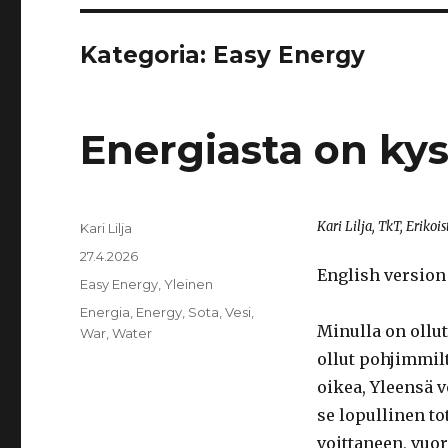
Kategoria:
Easy Energy
Energiasta on ky
Kari Lilja, TkT, Erikoi
Kirjoittaja
Kari Lilja
Julkaistu
27.4.2026
English versio
Kategoriat
Easy Energy
,
Yleinen
Avainsanat
Energia
,
Energy
,
Sota
,
Vesi
,
Minulla on ollu
War
,
Water
ollut pohjimmil
oikea, Yleensä v
se lopullinen t
voittaneen, vuo