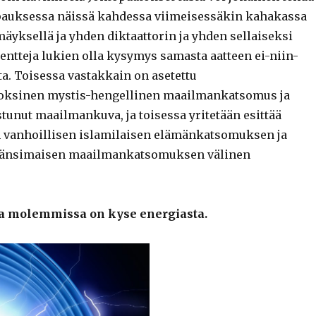
tapauksessa näissä kahdessa viimeisessäkin kahakassa
mäyksellä ja yhden diktaattorin ja yhden sellaiseksi
tteja lukien olla kysymys samasta aatteen ei-niin-
sta. Toisessa vastakkain on asetettu
doksinen mystis-hengellinen maailmankatsomus ja
tunut maailmankuva, ja toisessa yritetään esittää
 vanhoillisen islamilaisen elämänkatsomuksen ja
länsimaisen maailmankatsomuksen välinen
a molemmissa on kyse energiasta.