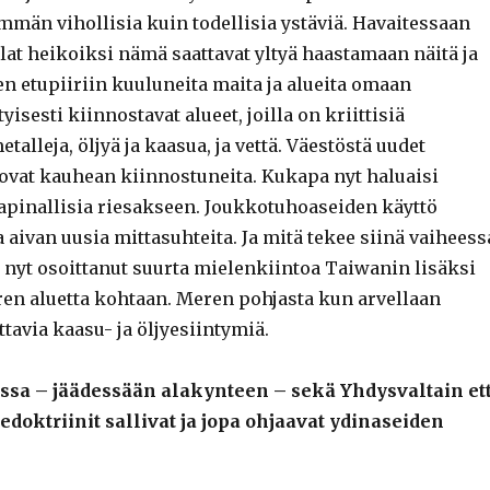
män vihollisia kuin todellisia ystäviä. Havaitessaan
lat heikoiksi nämä saattavat yltyä haastamaan näitä ja
n etupiiriin kuuluneita maita ja alueita omaan
tyisesti kiinnostavat alueet, joilla on kriittisiä
talleja, öljyä ja kaasua, ja vettä. Väestöstä uudet
 ovat kauhean kiinnostuneita. Kukapa nyt haluaisi
kapinallisia riesakseen. Joukkotuhoaseiden käyttö
 aivan uusia mittasuhteita. Ja mitä tekee siinä vaiheess
o nyt osoittanut suurta mielenkiintoa Taiwanin lisäksi
n aluetta kohtaan. Meren pohjasta kun arvellaan
tavia kaasu- ja öljyesiintymiä.
essa – jäädessään alakynteen – sekä Yhdysvaltain et
doktriinit sallivat ja jopa ohjaavat ydinaseiden