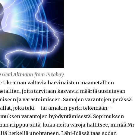
y Gerd Altmann from Pixabay.
ee Ukrainan valtavia harvinaisten maametallien
tallien, joita tarvitaan kasvavia määriä uusiutuvan
miseen ja varastoimiseen. Samojen varantojen perässä
llat, joka teki – tai ainakin pyrki tekemään –
pimuksen varantojen hyödyntämisestä. Sopimuksen
n riippuu siitä, kuka noita varoja hallitsee, minkä Mr
llä hetkellä unohtaneen. Lähi-Idässä taas sodan