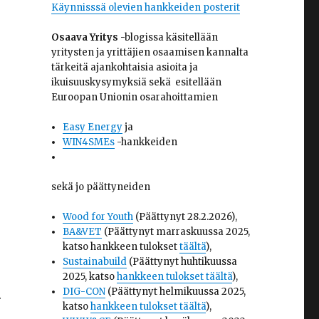
Käynnisssä olevien hankkeiden posterit
Osaava Yritys
-blogissa käsitellään
yritysten ja yrittäjien osaamisen kannalta
tärkeitä ajankohtaisia asioita ja
ikuisuuskysymyksiä sekä esitellään
Euroopan Unionin osarahoittamien
Easy Energy
ja
WIN4SMEs
-hankkeiden
sekä jo päättyneiden
Wood for Youth
(Päättynyt 28.2.2026),
BA&VET
(Päättynyt marraskuussa 2025,
katso hankkeen tulokset
täältä
),
Sustainabuild
(Päättynyt huhtikuussa
2025, katso
hankkeen tulokset täältä
),
DIG-CON
(Päättynyt helmikuussa 2025,
.
katso
hankkeen tulokset täältä
),