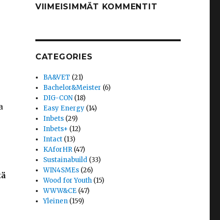
VIIMEISIMMÄT KOMMENTIT
CATEGORIES
BA&VET
(21)
Bachelor&Meister
(6)
DIG-CON
(18)
a
Easy Energy
(14)
Inbets
(29)
Inbets+
(12)
Intact
(13)
KAforHR
(47)
Sustainabuild
(33)
WIN4SMEs
(26)
tä
Wood for Youth
(15)
WWW&CE
(47)
Yleinen
(159)