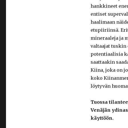
hankkineet enem
entiset superval
haalimaan näide
etupiiriinsä. Eri
mineraaleja ja me
valtaajat tuskin
potentiaalisia 
saattaakin saada
Kiina, joka on j
koko Kiinanmere
löytyvän huomat
Tuossa tilante
Venäjän ydinase
käyttöön.