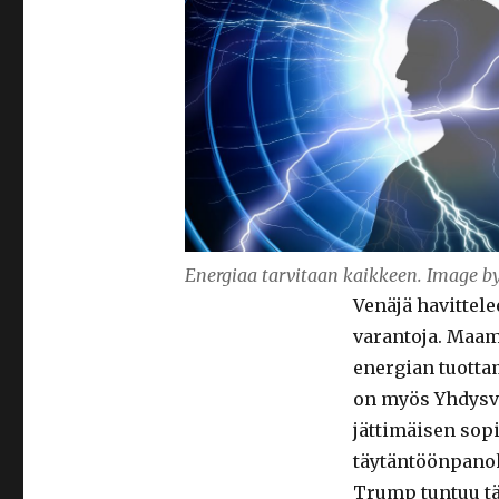
Energiaa tarvitaan kaikkeen. Image b
Venäjä havittel
varantoja. Maame
energian tuotta
on myös Yhdysva
jättimäisen so
täytäntöönpanoha
Trump tuntuu tä