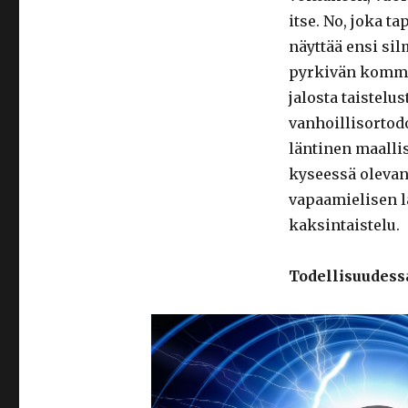
itse. No, joka 
näyttää ensi sil
pyrkivän kommen
jalosta taistelu
vanhoillisorto
läntinen maallis
kyseessä olevan
vapaamielisen 
kaksintaistelu.
Todellisuudess