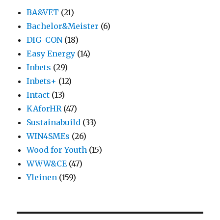
BA&VET
(21)
Bachelor&Meister
(6)
DIG-CON
(18)
Easy Energy
(14)
Inbets
(29)
Inbets+
(12)
Intact
(13)
KAforHR
(47)
Sustainabuild
(33)
WIN4SMEs
(26)
Wood for Youth
(15)
WWW&CE
(47)
Yleinen
(159)