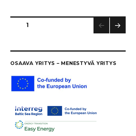
Artikkelien
SIVU
1
SEUR
sivutus
AAV
A
SIVU
OSAAVA YRITYS – MENESTYVÄ YRITYS