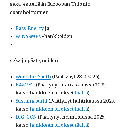
sekä esitellään Euroopan Unionin
osarahoittamien
Easy Energy
ja
WIN4SMEs
-hankkeiden
sekä jo päättyneiden
Wood for Youth
(Päättynyt 28.2.2026),
BA&VET
(Päättynyt marraskuussa 2025,
katso hankkeen tulokset
täältä
),
Sustainabuild
(Päättynyt huhtikuussa 2025,
katso
hankkeen tulokset täältä
),
DIG-CON
(Päättynyt helmikuussa 2025,
katso
hankkeen tulokset täältä
),