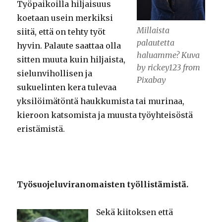
Työpaikoilla hiljaisuus
koetaan usein merkiksi
Millaista
siitä, että on tehty työt
palautetta
hyvin. Palaute saattaa olla
haluamme? Kuva
sitten muuta kuin hiljaista,
by rickey123 from
sielunvihollisen ja
Pixabay
sukuelinten kera tulevaa
yksilöimätöntä haukkumista tai murinaa,
kieroon katsomista ja muusta työyhteisöstä
eristämistä.
Työsuojeluviranomaisten työllistämistä.
Sekä kiitoksen että