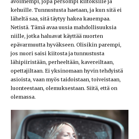
avoimempi, jopa persompi kiitoksille ja
kehuille. Tunnustusta haetaan, ja kun sitä ei
läheltä saa, sitä täytyy hakea kauempaa.
Netistä. Tämä avaa uusia mahdollisuuksia
niille, jotka haluavat käyttää nuorten
epävarmuutta hyväkseen. Olisikin parempi,
jos nuori saisi kiitosta ja tunnustusta
lähipiiristään, perheeltään, kavereiltaan,
opettajiltaan. Ei yksinomaan hyvin tehdyistä
asioista, vaan myös taidoistaan, toiveistaan,
luonteestaan, olemuksestaan. Siitä, että on
olemassa.