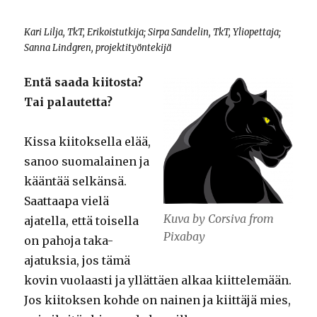
Kari Lilja, TkT, Erikoistutkija; Sirpa Sandelin, TkT, Yliopettaja;
Sanna Lindgren, projektityöntekijä
Entä saada kiitosta?
Tai palautetta?
Kissa kiitoksella elää,
sanoo suomalainen ja
kääntää selkänsä.
Saattaapa vielä
Kuva by Corsiva from
ajatella, että toisella
Pixabay
on pahoja taka-
ajatuksia, jos tämä
kovin vuolaasti ja yllättäen alkaa kiittelemään.
Jos kiitoksen kohde on nainen ja kiittäjä mies,