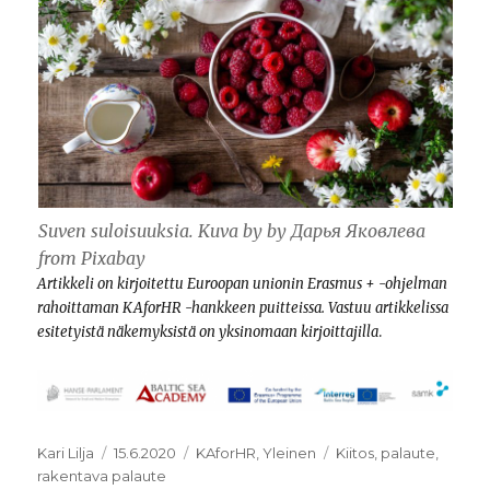
Suven suloisuuksia. Kuva by by Дарья Яковлева
from Pixabay
Artikkeli on kirjoitettu Euroopan unionin Erasmus + -ohjelman
rahoittaman KAforHR -hankkeen
puitteissa. Vastuu artikkelissa
esitetyistä näkemyksistä on yksinomaan kirjoittajilla
.
Kirjoittaja
Julkaistu
Kategoriat
Avainsanat
Kari Lilja
15.6.2020
KAforHR
,
Yleinen
Kiitos
,
palaute
,
rakentava palaute