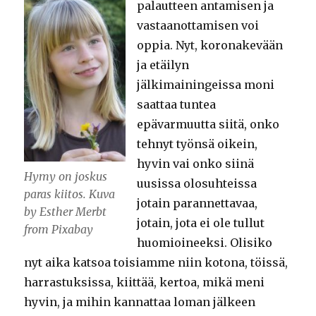
palautteen antamisen ja
vastaanottamisen voi
oppia. Nyt, koronakevään
ja etäilyn
jälkimainingeissa moni
saattaa tuntea
epävarmuutta siitä, onko
tehnyt työnsä oikein,
hyvin vai onko siinä
Hymy on joskus
uusissa olosuhteissa
paras kiitos. Kuva
jotain parannettavaa,
by Esther Merbt
jotain, jota ei ole tullut
from Pixabay
huomioineeksi. Olisiko
nyt aika katsoa toisiamme niin kotona, töissä,
harrastuksissa, kiittää, kertoa, mikä meni
hyvin, ja mihin kannattaa loman jälkeen