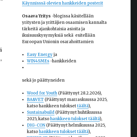
Käynnisssä olevien hankkeiden posterit
Osaava Yritys
-blogissa käsitellään
yritysten ja yrittäjien osaamisen kannalta
tärkeitä ajankohtaisia asioita ja
ikuisuuskysymyksiä sekä esitellään
Euroopan Unionin osarahoittamien
ä
Easy Energy
ja
,
WIN4SMEs
-hankkeiden
sekä jo päättyneiden
Wood for Youth
(Päättynyt 28.2.2026),
BA&VET
(Päättynyt marraskuussa 2025,
katso hankkeen tulokset
täältä
),
Sustainabuild
(Päättynyt huhtikuussa
2025, katso
hankkeen tulokset täältä
),
DIG-CON
(Päättynyt helmikuussa 2025,
katso
hankkeen tulokset täältä
),