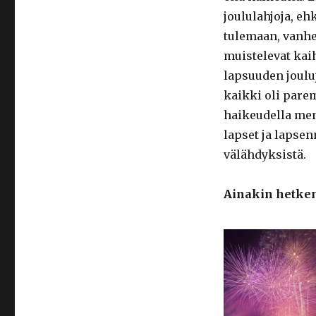
joululahjoja, e
tulemaan, van
muistelevat kai
lapsuuden jouluj
kaikki oli pare
haikeudella men
lapset ja lapsen
välähdyksistä.
Ainakin hetken