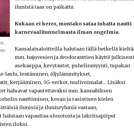
ihmistä taas on paikattu.
Kukaan ei kerro, montako sataa tuhatta nautti
karnevaalitunnelmasta ilman ongelmia.
en.
Kansalaisaloitteilla halutaan tällä hetkellä kieltä
rom
mm. hajuvesien ja deodoranttien käyttö julkisesti
asekauppa, kevytautot, puhelinmyynti, tupakan
me-laulu, lentäminen, öljylämmitykset,
tit, kerjääminen, 5G-verkot, tuulivoimalat… Lisäksi
et haluavat vapautettavaksi mm. kannabiksen
koholin nauttimisen, kovan ja rasistisen kielen
ittäisiä ihmisiä ja ihmisryhmiä vastaan,
 halutaan vapauttaa ulosotosta ja lakritsapiiput
isten iloksi.