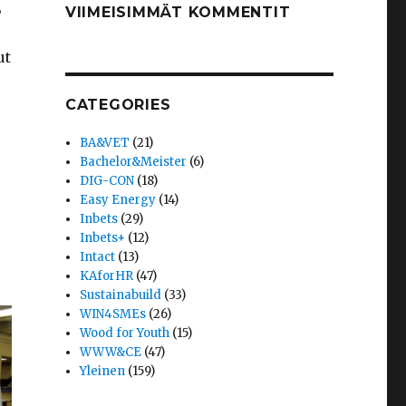
,
VIIMEISIMMÄT KOMMENTIT
ut
CATEGORIES
BA&VET
(21)
Bachelor&Meister
(6)
DIG-CON
(18)
Easy Energy
(14)
Inbets
(29)
Inbets+
(12)
Intact
(13)
KAforHR
(47)
Sustainabuild
(33)
WIN4SMEs
(26)
Wood for Youth
(15)
WWW&CE
(47)
Yleinen
(159)