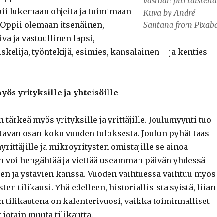
vastaan piti taistella
ppii lukemaan ohjeita ja toimimaan
Kuva by André
Oppii olemaan itsenäinen,
Santana from Pixab
iva ja vastuullinen lapsi,
skelija, työntekijä, esimies, kansalainen – ja kenties
yös yrityksille ja yhteisöille
tärkeä myös yrityksille ja yrittäjille. Joulumyynti tuo
avan osan koko vuoden tuloksesta. Joulun pyhät taas
nyrittäjille ja mikroyritysten omistajille se ainoa
in voi hengähtää ja viettää useamman päivän yhdessä
een ja ystävien kanssa. Vuoden vaihtuessa vaihtuu myös
en tilikausi. Yhä edelleen, historiallisista syistä, liian
 tilikautena on kalenterivuosi, vaikka toiminnalliset
 jotain muuta tilikautta.