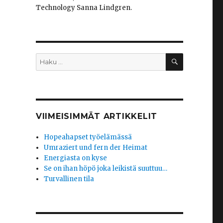
Technology Sanna Lindgren.
HAKU
Etsi:
VIIMEISIMMÄT ARTIKKELIT
Hopeahapset työelämässä
Umraziert und fern der Heimat
Energiasta on kyse
Se on ihan höpö joka leikistä suuttuu…
Turvallinen tila