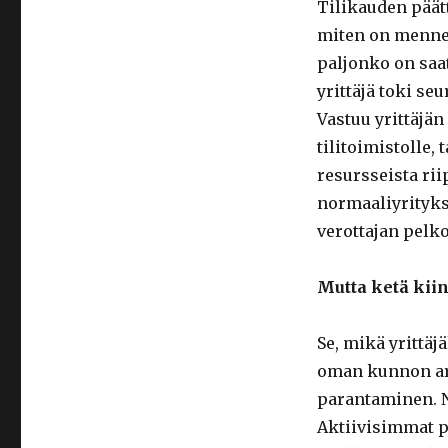
Tilikauden päätt
miten on mennee
paljonko on saa
yrittäjä toki seu
Vastuu yrittäjän 
tilitoimistolle, 
resursseista rii
normaaliyrityks
verottajan pelko
Mutta ketä kiin
Se, mikä yrittäj
oman kunnon ar
parantaminen. N
Aktiivisimmat pi