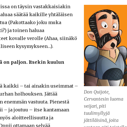
eissa on täysin vastakkaisiakin
 haluaa säätää kaikille yhtäläisen
tua (Pakottaako joku muka
i?) ja toinen haluaa
eet kovalle verolle (Ahaa, siinäkö
elliseen kysymykseen…).
ä on paljon. Itsekin kuulun
ää kaikki – tai ainakin useimmat –
Don Quijote,
turhan holhouksen. Jättää
Cervantesin luoma
n enemmän vastuuta. Pienestä
veijari, piti
i – ja joutuu – itse kantamaan
tuulimyllyjä
myös aloitteellisuutta ja
jättiläisinä, joita
. Oppii ottamaan selvää