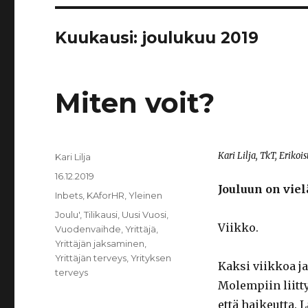
Kuukausi:
joulukuu 2019
Miten voit?
Kari Lilja, TkT, Erikoi
Kirjoittaja
Kari Lilja
Julkaistu
16.12.2019
Jouluun on viel
Kategoriat
Inbets
,
KAforHR
,
Yleinen
Avainsanat
Joulu'
,
Tilikausi
,
Uusi Vuosi
,
Viikko.
Vuodenvaihde
,
Yrittäjä
,
Yrittäjän jaksaminen
,
Yrittäjän terveys
,
Yrityksen
Kaksi viikkoa ja
terveys
Molempiin liitt
että haikeutta. 