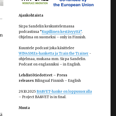
Ajankohtaista
a…
Sirpa Sandelin keskustelemassa
podcastissa ”
Kupillinen kestävyyttä”
.
an
Ohjelma on suomeksi – only in Finnish.
Kuuntele podcast joka käsittelee
WIN4SMEs-hanketta ja Train the Trainer
-
ohjelmaa, mukana mm. Sirpa Sandelin.
Podcast on englanniksi – in English.
Lehdistötiedotteet – Press
releases
Bilingual Finnish – English
29.10.2025
BA&VET-hanke on loppusuoralla
– Project BA&VET is in final.
Muuta
tä