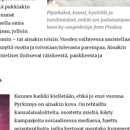
hkä pukkiakin
Piparkakut, kuuset, kynttilät ja
hemmat
lumihiutaleet, mikäs sen jouluisampa
holla omia
kuva by congerdesign from Pixabay
aan, jolloin
mmin – tai ainakin toisin. Vuoden vaihteessa muistella
nyttä vuotta ja toivotaan tulevasta parempaa. Ainakin
mieliset iloitsevat räiskeestä, paukkeesta ja
.
Kunnes kaikki kielletään, ehkä jo ensi vuonna.
Pyrkimys on ainakin kova. On tehtailtu
kansalaisaloitteita, osoitettu mieltä, käyty
kampanjoita sosiaalisessa mediassa, haettu
asiantuntijoita, jotka kertovat montako kymmen