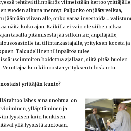
yessä tehtävä tilinpäätös viimeistään kertoo yrittäjälle
n vuoden aikana mennyt. Paljonko on jääty velkaa,
tu jäämään viivan alle, onko varaa investoida… Valistun
raa näitä koko ajan. Kaikilla ei vain ole siihen aikaa.
ajan tasalla pitämisestä jää silloin kirjanpitäjälle,
talousosastolle tai tilintarkastajalle, yrityksen koosta ja
ppuen. Taloudellinen tilinpäätös tulee
issä useimmiten hoidettua ajallaan, siitä pitää huolen
. Verottajaa kun kiinnostaa yrityksen tuloskunto.
nostaisi yrittäjän kunto?
ällä tahtoo lähes aina unohtua, on
vioiminen, ylläpitäminen ja
iin fyysisen kuin henkisen.
tävät yllä fyysistä kuntoaan,