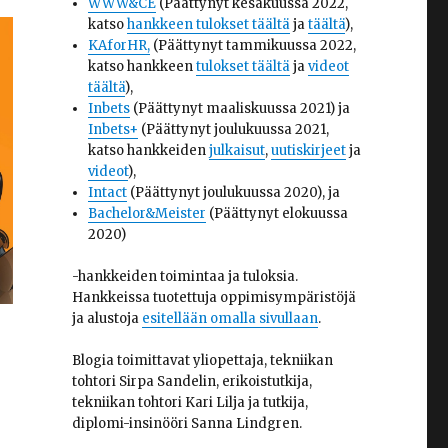
WWW&CE
(Päättynyt kesäkuussa 2022,
katso
hankkeen tulokset täältä
ja
täältä
),
KAforHR,
(Päättynyt tammikuussa 2022,
katso hankkeen
tulokset täältä
ja
videot
täältä
),
Inbets
(Päättynyt maaliskuussa 2021) ja
Inbets+
(Päättynyt joulukuussa 2021,
katso hankkeiden
julkaisut
,
uutiskirjeet
ja
videot
),
Intact
(Päättynyt joulukuussa 2020), ja
Bachelor&Meister
(Päättynyt elokuussa
2020)
-hankkeiden toimintaa ja tuloksia.
Hankkeissa tuotettuja oppimisympäristöjä
ja alustoja
esitellään omalla sivullaan
.
Blogia toimittavat yliopettaja, tekniikan
tohtori Sirpa Sandelin, erikoistutkija,
tekniikan tohtori Kari Lilja ja tutkija,
diplomi-insinööri Sanna Lindgren.