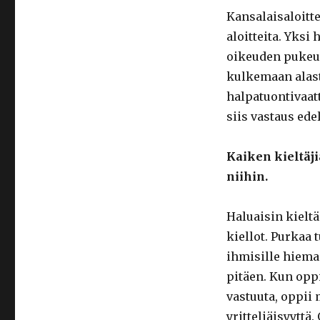
Kansalaisaloitt
aloitteita. Yksi
oikeuden pukeu
kulkemaan alast
halpatuontivaatt
siis vastaus ed
Kaiken kieltäji
niihin.
Haluaisin kielt
kiellot. Purkaa 
ihmisille hiema
pitäen. Kun oppi
vastuuta, oppii 
yritteliäisyyttä