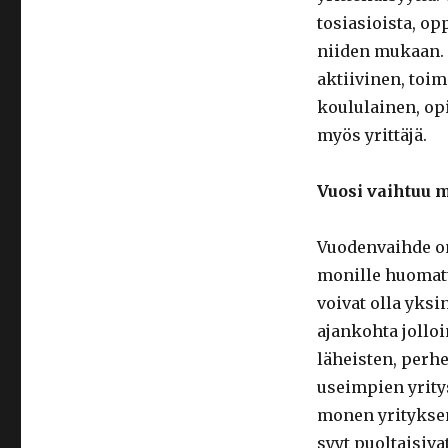
tosiasioista, o
niiden mukaan. 
aktiivinen, toim
koululainen, opi
myös yrittäjä.
Vuosi vaihtuu m
Vuodenvaihde on 
monille huomatt
voivat olla yksi
ajankohta jollo
läheisten, perh
useimpien yrityst
monen yrityksen
syyt puoltaisivat