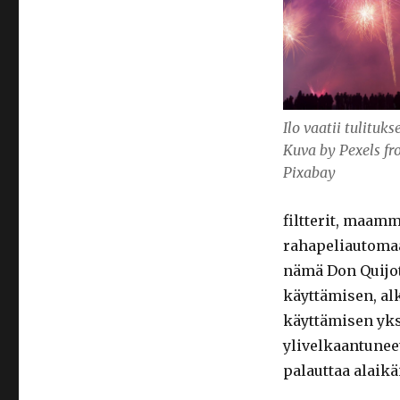
Ilo vaatii tulituks
Kuva by Pexels f
Pixabay
filtterit, maam
rahapeliautomaa
nämä Don Quijot
käyttämisen, al
käyttämisen yks
ylivelkaantuneet
palauttaa alaikä