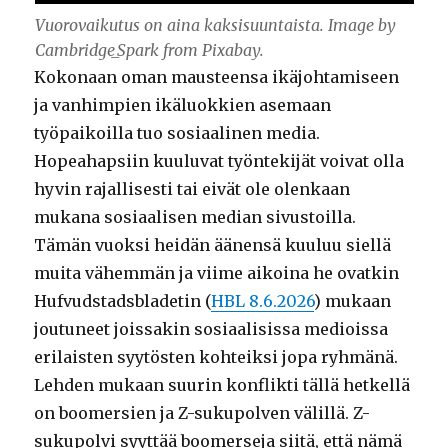
Vuorovaikutus on aina kaksisuuntaista. Image by
Cambridge_Spark from Pixabay.
Kokonaan oman mausteensa ikäjohtamiseen
ja vanhimpien ikäluokkien asemaan
työpaikoilla tuo sosiaalinen media.
Hopeahapsiin kuuluvat työntekijät voivat olla
hyvin rajallisesti tai eivät ole olenkaan
mukana sosiaalisen median sivustoilla.
Tämän vuoksi heidän äänensä kuuluu siellä
muita vähemmän ja viime aikoina he ovatkin
Hufvudstadsbladetin (
HBL 8.6.2026
) mukaan
joutuneet joissakin sosiaalisissa medioissa
erilaisten syytösten kohteiksi jopa ryhmänä.
Lehden mukaan suurin konflikti tällä hetkellä
on boomersien ja Z-sukupolven välillä. Z-
sukupolvi syyttää boomerseja siitä, että nämä