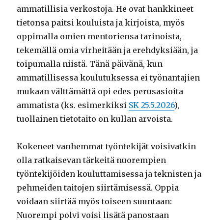
ammatillisia verkostoja. He ovat hankkineet
tietonsa paitsi kouluista ja kirjoista, myös
oppimalla omien mentoriensa tarinoista,
tekemällä omia virheitään ja erehdyksiään, ja
toipumalla niistä. Tänä päivänä, kun
ammatillisessa koulutuksessa ei työnantajien
mukaan välttämättä opi edes perusasioita
ammatista (ks. esimerkiksi
SK 25.5.2026
),
tuollainen tietotaito on kullan arvoista.
Kokeneet vanhemmat työntekijät voisivatkin
olla ratkaisevan tärkeitä nuorempien
työntekijöiden kouluttamisessa ja teknisten ja
pehmeiden taitojen siirtämisessä. Oppia
voidaan siirtää myös toiseen suuntaan:
Nuorempi polvi voisi lisätä panostaan