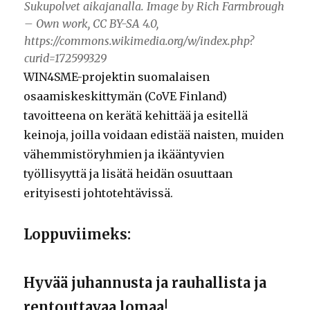
Sukupolvet aikajanalla. Image by Rich Farmbrough
– Own work, CC BY-SA 4.0,
https://commons.wikimedia.org/w/index.php?
curid=172599329
WIN4SME-projektin suomalaisen
osaamiskeskittymän (CoVE Finland)
tavoitteena on kerätä kehittää ja esitellä
keinoja, joilla voidaan edistää naisten, muiden
vähemmistöryhmien ja ikääntyvien
työllisyyttä ja lisätä heidän osuuttaan
erityisesti johtotehtävissä.
Loppuviimeks:
Hyvää juhannusta ja rauhallista ja
rentouttavaa lomaa!