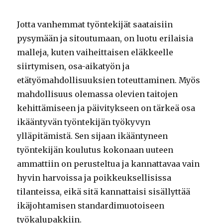
Jotta vanhemmat työntekijät saataisiin
pysymään ja sitoutumaan, on luotu erilaisia
malleja, kuten vaiheittaisen eläkkeelle
siirtymisen, osa-aikatyön ja
etätyömahdollisuuksien toteuttaminen. Myös
mahdollisuus olemassa olevien taitojen
kehittämiseen ja päivitykseen on tärkeä osa
ikääntyvän työntekijän työkyvyn
ylläpitämistä. Sen sijaan ikääntyneen
työntekijän koulutus kokonaan uuteen
ammattiin on perusteltua ja kannattavaa vain
hyvin harvoissa ja poikkeuksellisissa
tilanteissa, eikä sitä kannattaisi sisällyttää
ikäjohtamisen standardimuotoiseen
työkalupakkiin.