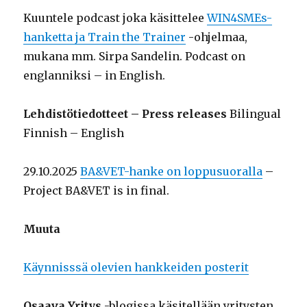
Kuuntele podcast joka käsittelee
WIN4SMEs-
hanketta ja Train the Trainer
-ohjelmaa,
mukana mm. Sirpa Sandelin. Podcast on
englanniksi – in English.
Lehdistötiedotteet – Press releases
Bilingual
Finnish – English
29.10.2025
BA&VET-hanke on loppusuoralla
–
Project BA&VET is in final.
Muuta
Käynnisssä olevien hankkeiden posterit
Osaava Yritys
-blogissa käsitellään yritysten