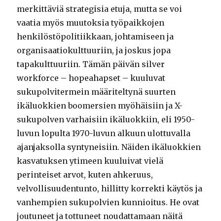
merkittäviä strategisia etuja, mutta se voi
vaatia myös muutoksia työpaikkojen
henkilöstöpolitiikkaan, johtamiseen ja
organisaatiokulttuuriin, ja joskus jopa
tapakulttuuriin. Tämän päivän silver
workforce – hopeahapset – kuuluvat
sukupolvitermein määriteltynä suurten
ikäluokkien boomersien myöhäisiin ja X-
sukupolven varhaisiin ikäluokkiin, eli 1950-
luvun lopulta 1970-luvun alkuun ulottuvalla
ajanjaksolla syntyneisiin. Näiden ikäluokkien
kasvatuksen ytimeen kuuluivat vielä
perinteiset arvot, kuten ahkeruus,
velvollisuudentunto, hillitty korrekti käytös ja
vanhempien sukupolvien kunnioitus. He ovat
joutuneet ja tottuneet noudattamaan näitä