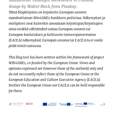
Midsummer midnight somewhere in Finland.
Image by Walter Bieck from Pixabay.
Tämä blogikirjoitus on kirjoitettu Euroopan unionin
osarahoittaman Win4SMEs-hankkeen puitteissa. Näkemykset ja
mielipiteet ovat kuitenkin ainoastaan ​​kirjoittajan/kirjoittajien
omia eivätkä välttämättä vastaa Euroopan unionin tai
Euroopan koulutuksen ja kulttuurin toimeenpanoviraston
(EACEA) näkemyksiä. Euroopan unionia tai EACEA:ta ei voida
pitää niistä vastuussa.
This blog text has been written within the framework of project
WIN4SMEs, co-funded by the European Union. Views and
opinions expressed are however those of the author(s) only and
do not necessarily reflect those of the European Union or the
European Education and Culture Executive Agency (EACEA).
Neither the European Union nor EACEA can be held responsible
for them.