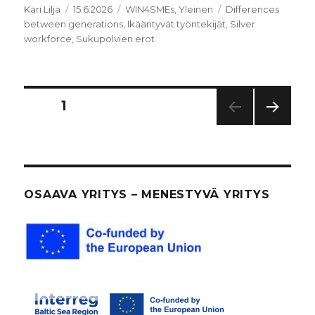
Kirjoittaja
Julkaistu
Kategoriat
Avainsanat
Kari Lilja
15.6.2026
WIN4SMEs
,
Yleinen
Differences
between generations
,
Ikääntyvät työntekijät
,
Silver
workforce
,
Sukupolvien erot
Artikkelien
SIVU
1
SEUR
sivutus
AAV
A
SIVU
OSAAVA YRITYS – MENESTYVÄ YRITYS