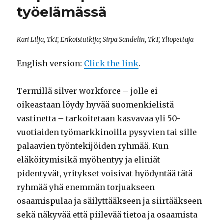
työelämässä
Kari Lilja, TkT, Erikoistutkija; Sirpa Sandelin, TkT, Yliopettaja
English version:
Click the link
.
Termillä silver workforce – jolle ei
oikeastaan löydy hyvää suomenkielistä
vastinetta – tarkoitetaan kasvavaa yli 50-
vuotiaiden työmarkkinoilla pysyvien tai sille
palaavien työntekijöiden ryhmää. Kun
eläköitymisikä myöhentyy ja eliniät
pidentyvät, yritykset voisivat hyödyntää tätä
ryhmää yhä enemmän torjuakseen
osaamispulaa ja säilyttääkseen ja siirtääkseen
sekä näkyvää että piilevää tietoa ja osaamista