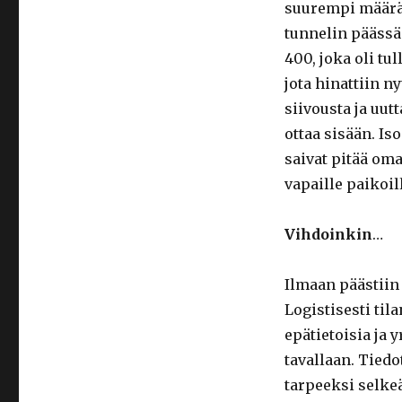
suurempi määrä
tunnelin päässä
400, joka oli tu
jota hinattiin n
siivousta ja uut
ottaa sisään. Is
saivat pitää om
vapaille paikoil
Vihdoinkin
…
Ilmaan päästiin
Logistisesti til
epätietoisia ja 
tavallaan. Tied
tarpeeksi selke