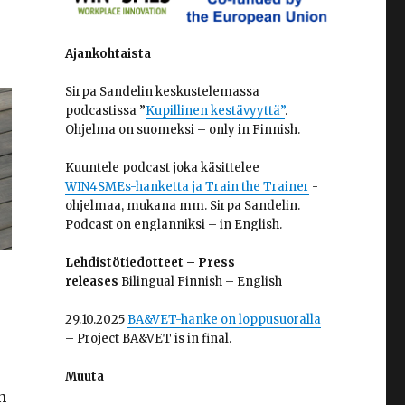
Ajankohtaista
Sirpa Sandelin keskustelemassa
podcastissa ”
Kupillinen kestävyyttä”
.
Ohjelma on suomeksi – only in Finnish.
Kuuntele podcast joka käsittelee
WIN4SMEs-hanketta ja Train the Trainer
-
ohjelmaa, mukana mm. Sirpa Sandelin.
Podcast on englanniksi – in English.
Lehdistötiedotteet – Press
releases
Bilingual Finnish – English
29.10.2025
BA&VET-hanke on loppusuoralla
– Project BA&VET is in final.
Muuta
n