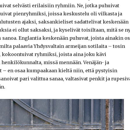
vat selvästi erilaisiin ryhmiin. Ne, jotka puhuivat
ivat pienryhmiksi, joissa keskustelu oli vilkasta ja
ulutusten ajaksi, saksankieliset sadattelivat keskenään
uksia ei ollut saksaksi, ja kyselivät toisiltaan, mitä se n
 sanoa. Englantia keskenään puhuvat, joista ainakin o
omilta palaavia Yhdysvaltain armeijan sotilaita – tosin
a, kokoontuivat ryhmiksi, joista aina joku kävi
 henkilökunnalta, missä mennään. Venäjän- ja
t – en osaa kumpaakaan kieltä niin, että pystyisin
anoivat pari valittua sanaa, valtasivat penkit ja rupesiv
än.