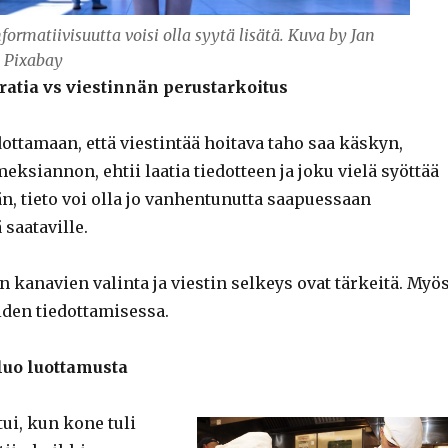
formatiivisuutta voisi olla syytä lisätä. Kuva by Jan
 Pixabay
kratia vs viestinnän perustarkoitus
ottamaan, että viestintää hoitava taho saa käskyn,
eksiannon, ehtii laatia tiedotteen ja joku vielä syöttää
n, tieto voi olla jo vanhentunutta saapuessaan
saataville.
 kanavien valinta ja viestin selkeys ovat tärkeitä. Myö
iden tiedottamisessa.
uo luottamusta
ui, kun kone tuli