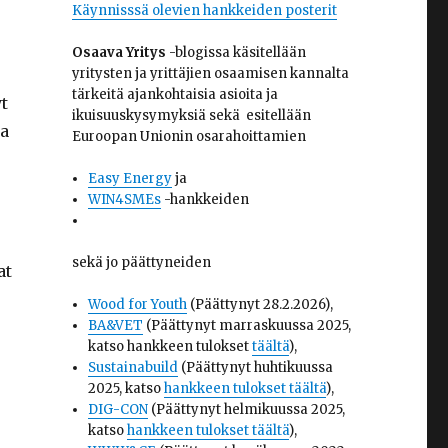
Käynnisssä olevien hankkeiden posterit
Osaava Yritys
-blogissa käsitellään
yritysten ja yrittäjien osaamisen kannalta
tärkeitä ajankohtaisia asioita ja
yt
ikuisuuskysymyksiä sekä esitellään
sa
Euroopan Unionin osarahoittamien
Easy Energy
ja
WIN4SMEs
-hankkeiden
sekä jo päättyneiden
at
Wood for Youth
(Päättynyt 28.2.2026),
BA&VET
(Päättynyt marraskuussa 2025,
katso hankkeen tulokset
täältä
),
Sustainabuild
(Päättynyt huhtikuussa
2025, katso
hankkeen tulokset täältä
),
DIG-CON
(Päättynyt helmikuussa 2025,
katso
hankkeen tulokset täältä
),