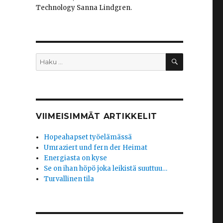
Technology Sanna Lindgren.
HAKU
Etsi:
VIIMEISIMMÄT ARTIKKELIT
Hopeahapset työelämässä
Umraziert und fern der Heimat
Energiasta on kyse
Se on ihan höpö joka leikistä suuttuu…
Turvallinen tila