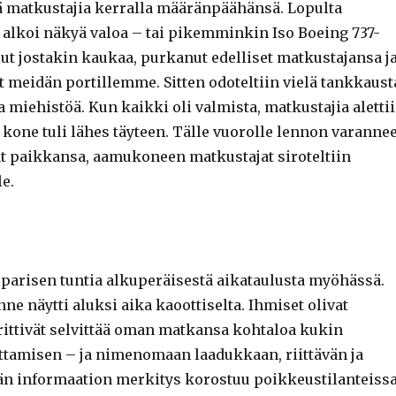
 matkustajia kerralla määränpäähänsä. Lopulta
 alkoi näkyä valoa – tai pikemminkin Iso Boeing 737-
llut jostakin kaukaa, purkanut edelliset matkustajansa j
yt meidän portillemme. Sitten odoteltiin vielä tankkaust
ta miehistöä. Kun kaikki oli valmista, matkustajia aletti
o kone tuli lähes täyteen. Tälle vuorolle lennon varannee
at paikkansa, aamukoneen matkustajat siroteltiin
le.
 parisen tuntia alkuperäisestä aikataulusta myöhässä.
anne näytti aluksi aika kaoottiselta. Ihmiset olivat
yrittivät selvittää oman matkansa kohtaloa kukin
ottamisen – ja nimenomaan laadukkaan, riittävän ja
än informaation merkitys korostuu poikkeustilanteissa