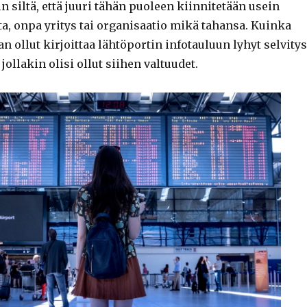
 siltä, että juuri tähän puoleen kiinnitetään usein
a, onpa yritys tai organisaatio mikä tahansa. Kuinka
n ollut kirjoittaa lähtöportin infotauluun lyhyt selvitys
 jollakin olisi ollut siihen valtuudet.