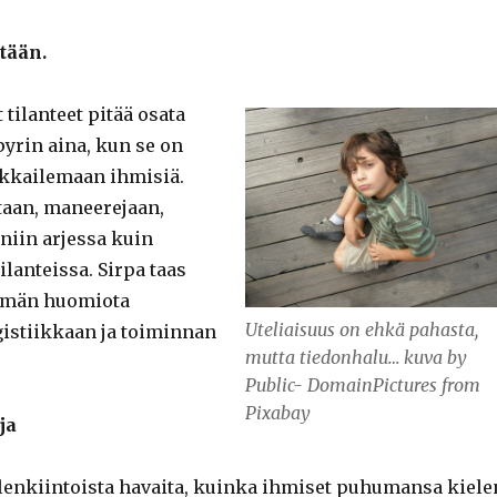
itään.
 tilanteet pitää osata
pyrin aina, kun se on
rkkailemaan ihmisiä.
taan, maneerejaan,
niin arjessa kuin
ilanteissa. Sirpa taas
mmän huomiota
Uteliaisuus on ehkä pahasta,
gistiikkaan ja toiminnan
mutta tiedonhalu… kuva by
Public- DomainPictures from
Pixabay
ja
ielenkiintoista havaita, kuinka ihmiset puhumansa kiele