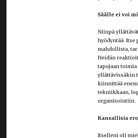
Säälle ei voi m
Niinpä yllättävät
hyödyntää. Itse 
mahdollista, ta
Heidän reaktioi
tapojaan toimia 
yllättävissäkin t
kiinnittää ene
tekniikkaan, lo
organisointiin.
Kansallisia ero
Itselleni oli m