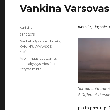
Vankina Varsovas
Kari Lilja, TkT, Erikoi
Kirjoittaja
Kari Lilja
Julkaistu
28.10.2019
Kategoriat
Bachelor&Meister
,
Inbets
,
KAforHR
,
WWW&CE
,
Yleinen
Avainsanat
Avoimmuus
,
Luottamus
,
Läpinäkyvyys
,
Viestintä
,
Yritystoiminta
Sumua aamunkoit
A_Different_Persp
parin portin pä