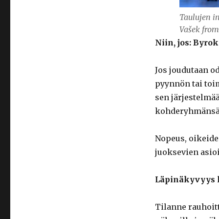
Taulujen in
Vašek from
Niin, jos: Byro
Jos joudutaan od
pyynnön tai toim
sen järjestelmää
kohderyhmänsä 
Nopeus, oikeiden
juoksevien asio
Läpinäkyvyys l
Tilanne rauhoitt