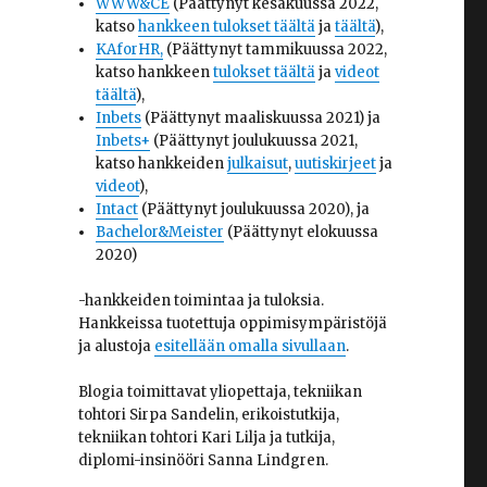
WWW&CE
(Päättynyt kesäkuussa 2022,
katso
hankkeen tulokset täältä
ja
täältä
),
KAforHR,
(Päättynyt tammikuussa 2022,
katso hankkeen
tulokset täältä
ja
videot
täältä
),
Inbets
(Päättynyt maaliskuussa 2021) ja
Inbets+
(Päättynyt joulukuussa 2021,
katso hankkeiden
julkaisut
,
uutiskirjeet
ja
videot
),
Intact
(Päättynyt joulukuussa 2020), ja
Bachelor&Meister
(Päättynyt elokuussa
2020)
-hankkeiden toimintaa ja tuloksia.
Hankkeissa tuotettuja oppimisympäristöjä
ja alustoja
esitellään omalla sivullaan
.
Blogia toimittavat yliopettaja, tekniikan
tohtori Sirpa Sandelin, erikoistutkija,
tekniikan tohtori Kari Lilja ja tutkija,
diplomi-insinööri Sanna Lindgren.