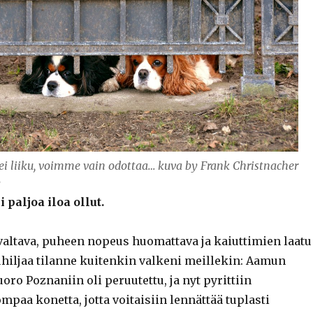
i liiku, voimme vain odottaa… kuva by Frank Christnacher
y
 paljoa iloa ollut.
valtava, puheen nopeus huomattava ja kaiuttimien laatu
hiljaa tilanne kuitenkin valkeni meillekin: Aamun
o Poznaniin oli peruutettu, ja nyt pyrittiin
paa konetta, jotta voitaisiin lennättää tuplasti