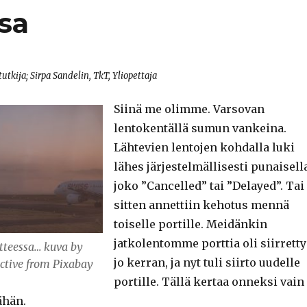
sa
stutkija; Sirpa Sandelin, TkT, Yliopettaja
Siinä me olimme. Varsovan
lentokentällä sumun vankeina.
Lähtevien lentojen kohdalla luki
lähes järjestelmällisesti punaisell
joko ”Cancelled” tai ”Delayed”. Tai
sitten annettiin kehotus mennä
toiselle portille. Meidänkin
jatkolentomme porttia oli siirretty
teessa… kuva by
jo kerran, ja nyt tuli siirto uudelle
ective from Pixabay
portille. Tällä kertaa onneksi vain
ähän.