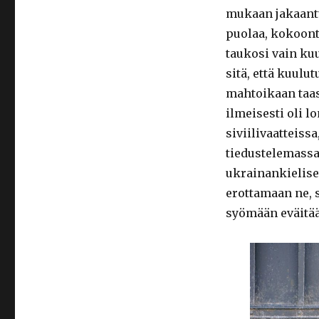
mukaan jakaantui
puolaa, kokoontu
taukosi vain ku
sitä, että kuulut
mahtoikaan taas
ilmeisesti oli l
siviilivaatteiss
tiedustelemassa
ukrainankielise
erottamaan ne, s
syömään eväitä