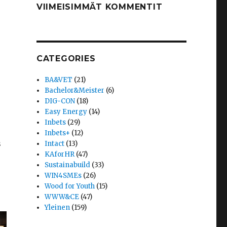
VIIMEISIMMÄT KOMMENTIT
CATEGORIES
BA&VET
(21)
Bachelor&Meister
(6)
DIG-CON
(18)
Easy Energy
(14)
Inbets
(29)
Inbets+
(12)
s
Intact
(13)
KAforHR
(47)
Sustainabuild
(33)
WIN4SMEs
(26)
Wood for Youth
(15)
WWW&CE
(47)
Yleinen
(159)