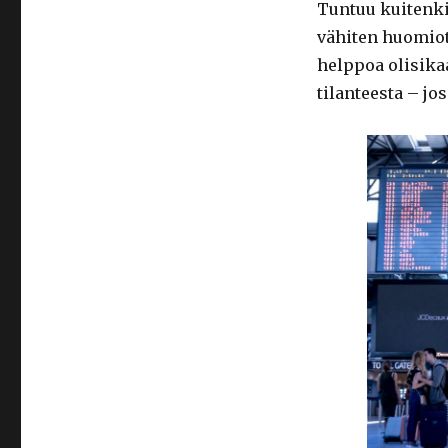
Tuntuu kuitenkin
vähiten huomiot
helppoa olisikaa
tilanteesta – jos