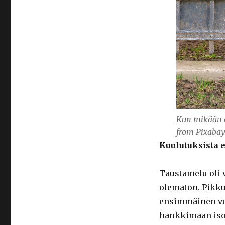
Kun mikään e
from Pixaba
Kuulutuksista ei
Taustamelu oli 
olematon. Pikku
ensimmäinen vuor
hankkimaan isom