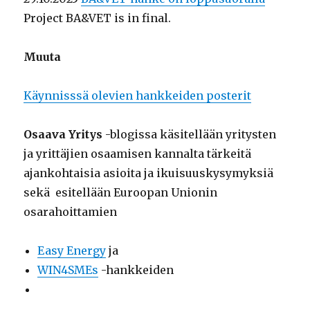
Project BA&VET is in final.
Muuta
Käynnisssä olevien hankkeiden posterit
Osaava Yritys
-blogissa käsitellään yritysten
ja yrittäjien osaamisen kannalta tärkeitä
ajankohtaisia asioita ja ikuisuuskysymyksiä
sekä esitellään Euroopan Unionin
osarahoittamien
Easy Energy
ja
WIN4SMEs
-hankkeiden