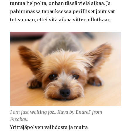
tuntua helpolta, onhan tässä vielä aikaa. Ja
pahimmassa tapauksessa perilliset joutuvat
toteamaan, ettei sitä aikaa sitten ollutkaan.
I am just waiting for… Kuva by EndreF from
Pixabay.
Yrittäjäpolven vaihdosta ja muita