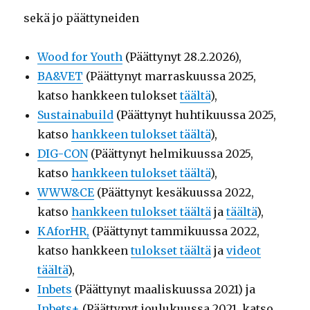
sekä jo päättyneiden
Wood for Youth
(Päättynyt 28.2.2026),
BA&VET
(Päättynyt marraskuussa 2025,
katso hankkeen tulokset
täältä
),
Sustainabuild
(Päättynyt huhtikuussa 2025,
katso
hankkeen tulokset täältä
),
DIG-CON
(Päättynyt helmikuussa 2025,
katso
hankkeen tulokset täältä
),
WWW&CE
(Päättynyt kesäkuussa 2022,
katso
hankkeen tulokset täältä
ja
täältä
),
KAforHR,
(Päättynyt tammikuussa 2022,
katso hankkeen
tulokset täältä
ja
videot
täältä
),
Inbets
(Päättynyt maaliskuussa 2021) ja
Inbets+
(Päättynyt joulukuussa 2021, katso