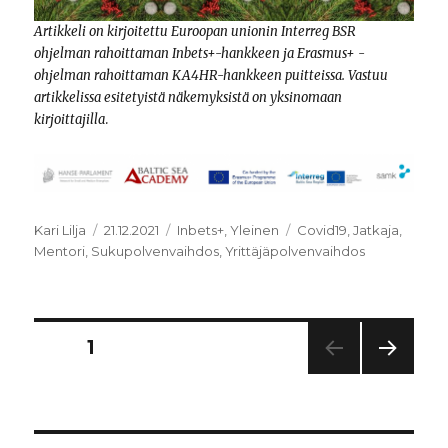
Artikkeli on kirjoitettu Euroopan unionin Interreg BSR
ohjelman rahoittaman Inbets+-hankkeen ja Erasmus+ -
ohjelman rahoittaman KA4HR-hankkeen
puitteissa. Vastuu
artikkelissa esitetyistä näkemyksistä on yksinomaan
kirjoittajilla
.
Kirjoittaja
Julkaistu
Kategoriat
Avainsanat
Kari Lilja
21.12.2021
Inbets+
,
Yleinen
Covid19
,
Jatkaja
,
Mentori
,
Sukupolvenvaihdos
,
Yrittäjäpolvenvaihdos
Artikkelien
SIVU
1
SEUR
sivutus
AAV
A
SIVU