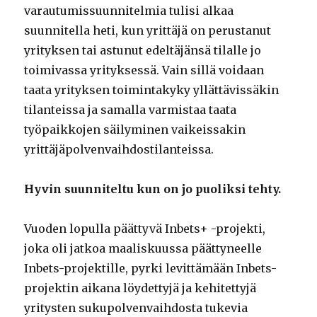
varautumissuunnitelmia tulisi alkaa
suunnitella heti, kun yrittäjä on perustanut
yrityksen tai astunut edeltäjänsä tilalle jo
toimivassa yrityksessä. Vain sillä voidaan
taata yrityksen toimintakyky yllättävissäkin
tilanteissa ja samalla varmistaa taata
työpaikkojen säilyminen vaikeissakin
yrittäjäpolvenvaihdostilanteissa.
Hyvin suunniteltu kun on jo puoliksi tehty.
Vuoden lopulla päättyvä Inbets+ -projekti,
joka oli jatkoa maaliskuussa päättyneelle
Inbets-projektille, pyrki levittämään Inbets-
projektin aikana löydettyjä ja kehitettyjä
yritysten sukupolvenvaihdosta tukevia