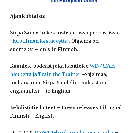
Ajankohtaista
Sirpa Sandelin keskustelemassa podcastissa
”
Kupillinen kestävyyttä”
. Ohjelma on
suomeksi – only in Finnish.
Kuuntele podcast joka käsittelee
WIN4SMEs-
hanketta ja Train the Trainer
-ohjelmaa,
mukana mm. Sirpa Sandelin. Podcast on
englanniksi – in English.
Lehdistötiedotteet – Press releases
Bilingual
Finnish – English
29.10.2025
BA&VET-hanke on loppusuoralla
–