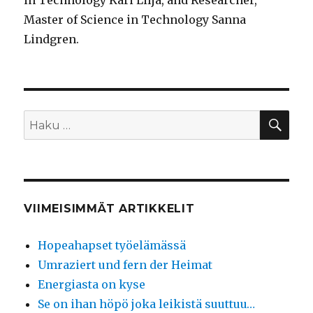
in Technology Kari Lilja, and Researcher,
Master of Science in Technology Sanna
Lindgren.
HA
Etsi:
VIIMEISIMMÄT ARTIKKELIT
Hopeahapset työelämässä
Umraziert und fern der Heimat
Energiasta on kyse
Se on ihan höpö joka leikistä suuttuu…