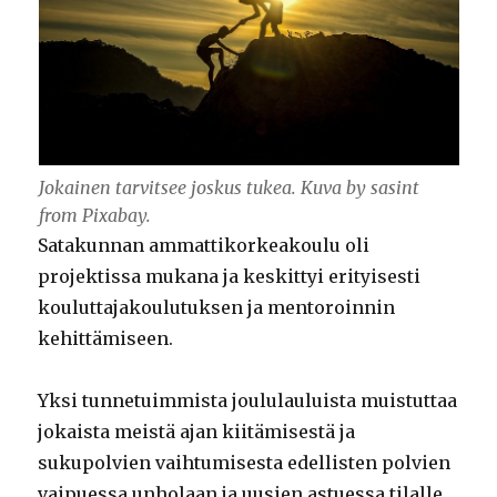
Jokainen tarvitsee joskus tukea. Kuva by sasint
from Pixabay.
Satakunnan ammattikorkeakoulu oli
projektissa mukana ja keskittyi erityisesti
kouluttajakoulutuksen ja mentoroinnin
kehittämiseen.
Yksi tunnetuimmista joululauluista muistuttaa
jokaista meistä ajan kiitämisestä ja
sukupolvien vaihtumisesta edellisten polvien
vaipuessa unholaan ja uusien astuessa tilalle.