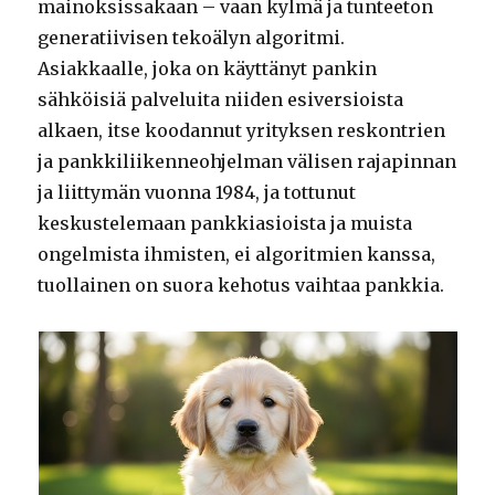
mainoksissakaan – vaan kylmä ja tunteeton
generatiivisen tekoälyn algoritmi.
Asiakkaalle, joka on käyttänyt pankin
sähköisiä palveluita niiden esiversioista
alkaen, itse koodannut yrityksen reskontrien
ja pankkiliikenneohjelman välisen rajapinnan
ja liittymän vuonna 1984, ja tottunut
keskustelemaan pankkiasioista ja muista
ongelmista ihmisten, ei algoritmien kanssa,
tuollainen on suora kehotus vaihtaa pankkia.