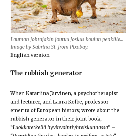
Lauman johtajakin joutuu joskus koulun penkille…
Image by Sabrina St. from Pixabay.
English version
The rubbish generator
When Katariina Järvinen, a psychotherapist
and lecturer, and Laura Kolbe, professor
emerita of European history, wrote about the
rubbish generator in their joint book,
“
Luokkaretkellä hyvinvointiyhteiskunnassa
” –
“
Overriding the class borders in welfare society
”,