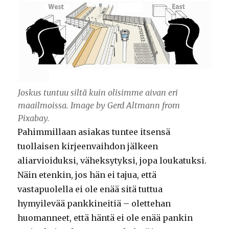
Joskus tuntuu siltä kuin olisimme aivan eri
maailmoissa. Image by Gerd Altmann from
Pixabay.
Pahimmillaan asiakas tuntee itsensä
tuollaisen kirjeenvaihdon jälkeen
aliarvioiduksi, väheksytyksi, jopa loukatuksi.
Näin etenkin, jos hän ei tajua, että
vastapuolella ei ole enää sitä tuttua
hymyilevää pankkineitiä – olettehan
huomanneet, että häntä ei ole enää pankin