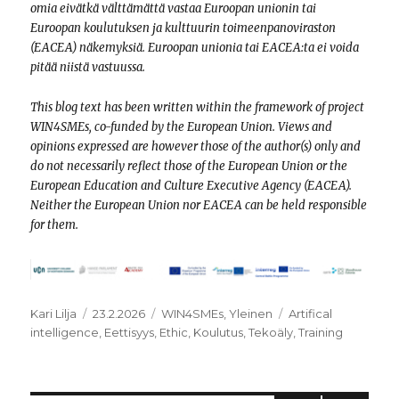
omia eivätkä välttämättä vastaa Euroopan unionin tai
Euroopan koulutuksen ja kulttuurin toimeenpanoviraston
(EACEA) näkemyksiä. Euroopan unionia tai EACEA:ta ei voida
pitää niistä vastuussa.
This blog text has been written within the framework of project
WIN4SMEs, co-funded by the European Union. Views and
opinions expressed are however those of the author(s) only and
do not necessarily reflect those of the European Union or the
European Education and Culture Executive Agency (EACEA).
Neither the European Union nor EACEA can be held responsible
for them.
Kirjoittaja
Julkaistu
Kategoriat
Avainsanat
Kari Lilja
23.2.2026
WIN4SMEs
,
Yleinen
Artifical
intelligence
,
Eettisyys
,
Ethic
,
Koulutus
,
Tekoäly
,
Training