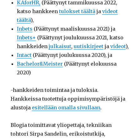
KAforHR,
(Päättynyt tammikuussa 2022,
katso hankkeen
tulokset täältä
ja
videot
täältä
),
Inbets
(Päättynyt maaliskuussa 2021) ja
Inbets+
(Päättynyt joulukuussa 2021, katso
hankkeiden
julkaisut
,
uutiskirjeet
ja
videot
),
Intact
(Päättynyt joulukuussa 2020), ja
Bachelor&Meister
(Päättynyt elokuussa
2020)
-hankkeiden toimintaa ja tuloksia.
Hankkeissa tuotettuja oppimisympäristöjä ja
alustoja
esitellään omalla sivullaan
.
Blogia toimittavat yliopettaja, tekniikan
tohtori Sirpa Sandelin, erikoistutkija,