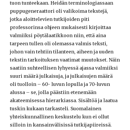
tuon tunteekaan. Heidän terminologiassaan
puppugeneraattori oli valikoima tekstejä,
jotka aloittelevien tutkijoiden piti
professorinsa ohjeen mukaisesti kirjoittaa
valmiiksi pöytälaatikkoon niin, että aina
tarpeen tullen oli olemassa valmis teksti,
johon vain tehtiin tilanteen, aiheen ja uuden
tekstin tarkoituksen vaatimat muutokset. Näin
saatiin suhteellisen lyhyessä ajassa valmiiksi
suuri määrä julkaisuja, ja julkaisujen määrä
oli tuolloin – 60- luvun lopulla ja 70-luvun
alussa – se, jolla päästiin etenemään
akateemisessa hierarkiassa. Sisältöä ja laatua
tuskin kukaan tarkasteli. Suomalainen
yhteiskunnallinen keskustelu kun ei ollut
silloin in kansainvälisissä tutkijapiireissä.