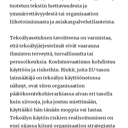
tuotetun tekstin luettavuudesta ja
ymmärrettävyydestä tai organisaation
liiketoiminnasta ja asiakaspalvelutilanteista.
Tekoälyasetuksen tavoitteena on varmistaa,
että tekoälyjärjestelmät eivät vaaranna
ihmisten terveyttä, turvallisuutta tai
perusoikeuksia. Koulutusvaatimus kohdistuu
käyttöön ja riskeihin. Riskit, joita EU-tason
lainsäätäjä on tekoälyn käyttöönotossa
nähnyt, ovat siten organisaation
päätöksentekohierarkiassa aivan eri tasolla
kuin siivooja, joka joutuu miettimään,
käyttääkö hän tänään moppia vai lastaa.
Tekoälyn käytön riskien realisoituminen on
ensi sijassa kiinni organisaation strategiasta