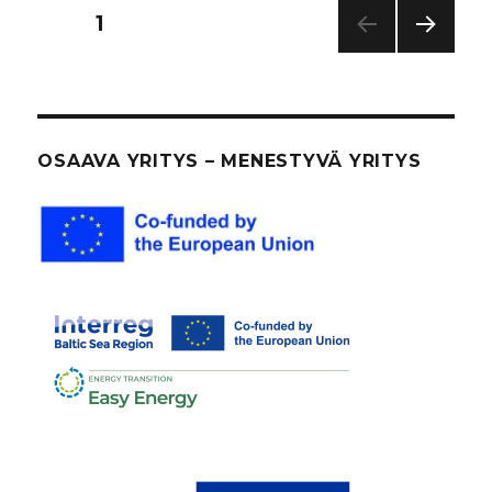
Artikkelien
SIVU
1
SEUR
sivutus
AAV
A
SIVU
OSAAVA YRITYS – MENESTYVÄ YRITYS