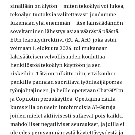
sinällään on älytön – miten tekoälyä voi lukea,
tekoälyn tuotoksia valitettavasti joudumme
lukemaan yhä enemmän – itse lainsäädännön
soveltaminen lähestyy asiaa väärästä päästä.
EU:n tekoälydirektiivi (EU AI Act), joka astui
voimaan 1. elokuuta 2024, toi mukanaan
lakisääteisen velvollisuuden kouluttaa
henkilöstöä tekoälyn käyttöön ja sen
riskeihin. Tätä on tulkittu niin, että koulun
penkille pannaan suorittava työntekijäporras
työnjohtajineen, ja heille opetetaan ChatGPT:n
ja Copilotin peruskäyttöä. Opettajina näillä
kursseilla on usein intohimoisia AI-Guruja,
joiden mielet aktiivisesti sulkevat pois kaikki
mahdolliset negatiiviset seuraukset, ja joilla ei
ole edes perusymmärrystä käytettävyydestä ja