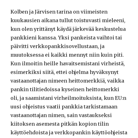
Kolben ja Järvisen tarina on viimeisten
kuukausien aikana tullut toistuvasti mieleeni,
kun olen yrittänyt käydä järkevää keskustelua
pankkieni kanssa. Yksi pankeista vaihtoi tai
päivitti verkkopankkisovellustaan, ja
muutoksessa ei kaikki mennyt niin kuin piti.
Kun ilmoitin heille havaitsemistani virheistä,
esimerkiksi siitä, ettei ohjelma hyväksynyt
vastaanottajan nimeen heittomerkkiä, vaikka
pankin tilitiedoissa kyseinen heittomerkki
oli, ja saamistani virheilmoituksista, kun EU:n
uusi ohjeistus vaatii pankkia tarkistamaan
vastaanottajan nimen, sain vastaukseksi
kiitoksen asemesta pitkän kopion tilin
käyttöehdoista ja verkkopankin käyttöohjeista