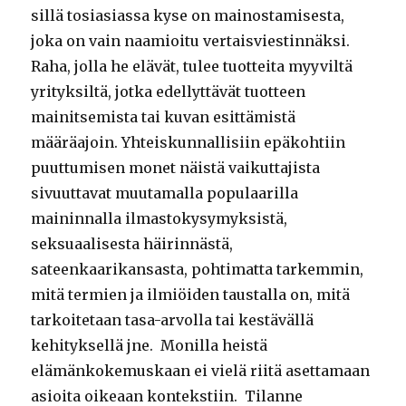
sillä tosiasiassa kyse on mainostamisesta,
joka on vain naamioitu vertaisviestinnäksi.
Raha, jolla he elävät, tulee tuotteita myyviltä
yrityksiltä, jotka edellyttävät tuotteen
mainitsemista tai kuvan esittämistä
määräajoin. Yhteiskunnallisiin epäkohtiin
puuttumisen monet näistä vaikuttajista
sivuuttavat muutamalla populaarilla
maininnalla ilmastokysymyksistä,
seksuaalisesta häirinnästä,
sateenkaarikansasta, pohtimatta tarkemmin,
mitä termien ja ilmiöiden taustalla on, mitä
tarkoitetaan tasa-arvolla tai kestävällä
kehityksellä jne. Monilla heistä
elämänkokemuskaan ei vielä riitä asettamaan
asioita oikeaan kontekstiin. Tilanne