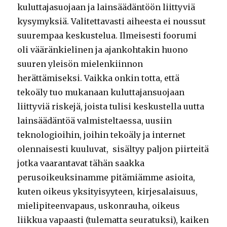
kuluttajasuojaan ja lainsäädäntöön liittyviä
kysymyksiä. Valitettavasti aiheesta ei noussut
suurempaa keskustelua. Ilmeisesti foorumi
oli vääränkielinen ja ajankohtakin huono
suuren yleisön mielenkiinnon
herättämiseksi. Vaikka onkin totta, että
tekoäly tuo mukanaan kuluttajansuojaan
liittyviä riskejä, joista tulisi keskustella uutta
lainsäädäntöä valmisteltaessa, uusiin
teknologioihin, joihin tekoäly ja internet
olennaisesti kuuluvat, sisältyy paljon piirteitä
jotka vaarantavat tähän saakka
perusoikeuksinamme pitämiämme asioita,
kuten oikeus yksityisyyteen, kirjesalaisuus,
mielipiteenvapaus, uskonrauha, oikeus
liikkua vapaasti (tulematta seuratuksi), kaiken