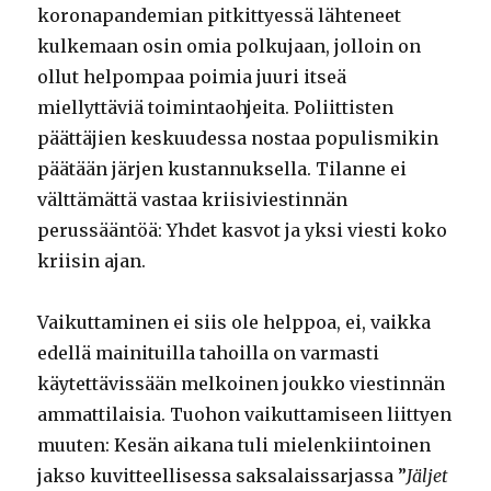
koronapandemian pitkittyessä lähteneet
kulkemaan osin omia polkujaan, jolloin on
ollut helpompaa poimia juuri itseä
miellyttäviä toimintaohjeita. Poliittisten
päättäjien keskuudessa nostaa populismikin
päätään järjen kustannuksella. Tilanne ei
välttämättä vastaa kriisiviestinnän
perussääntöä: Yhdet kasvot ja yksi viesti koko
kriisin ajan.
Vaikuttaminen ei siis ole helppoa, ei, vaikka
edellä mainituilla tahoilla on varmasti
käytettävissään melkoinen joukko viestinnän
ammattilaisia. Tuohon vaikuttamiseen liittyen
muuten: Kesän aikana tuli mielenkiintoinen
jakso kuvitteellisessa saksalaissarjassa ”
Jäljet