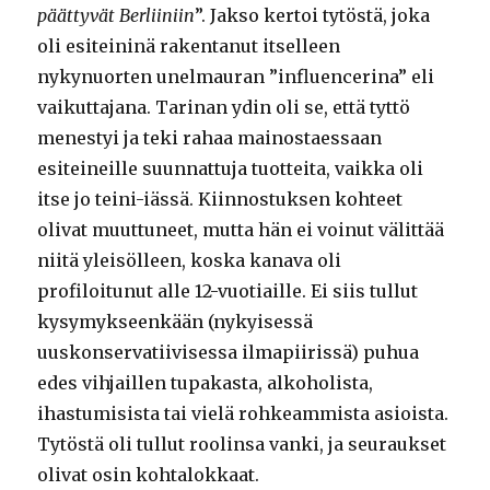
päättyvät Berliiniin
”. Jakso kertoi tytöstä, joka
oli esiteininä rakentanut itselleen
nykynuorten unelmauran ”influencerina” eli
vaikuttajana. Tarinan ydin oli se, että tyttö
menestyi ja teki rahaa mainostaessaan
esiteineille suunnattuja tuotteita, vaikka oli
itse jo teini-iässä. Kiinnostuksen kohteet
olivat muuttuneet, mutta hän ei voinut välittää
niitä yleisölleen, koska kanava oli
profiloitunut alle 12-vuotiaille. Ei siis tullut
kysymykseenkään (nykyisessä
uuskonservatiivisessa ilmapiirissä) puhua
edes vihjaillen tupakasta, alkoholista,
ihastumisista tai vielä rohkeammista asioista.
Tytöstä oli tullut roolinsa vanki, ja seuraukset
olivat osin kohtalokkaat.