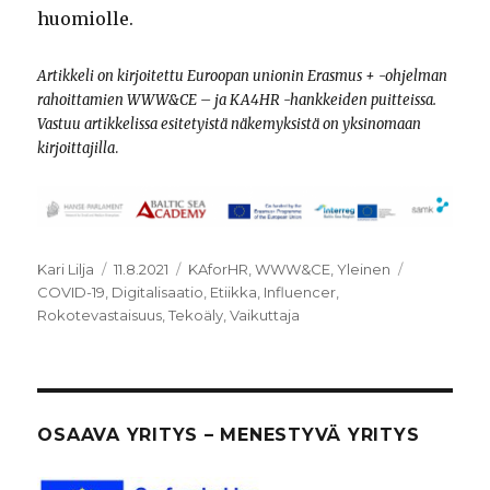
huomiolle.
Artikkeli on kirjoitettu Euroopan unionin Erasmus + -ohjelman
rahoittamien WWW&CE – ja KA4HR -hankkeiden
puitteissa.
Vastuu artikkelissa esitetyistä näkemyksistä on yksinomaan
kirjoittajilla
.
Kirjoittaja
Julkaistu
Kategoriat
Avainsanat
Kari Lilja
11.8.2021
KAforHR
,
WWW&CE
,
Yleinen
COVID-19
,
Digitalisaatio
,
Etiikka
,
Influencer
,
Rokotevastaisuus
,
Tekoäly
,
Vaikuttaja
OSAAVA YRITYS – MENESTYVÄ YRITYS