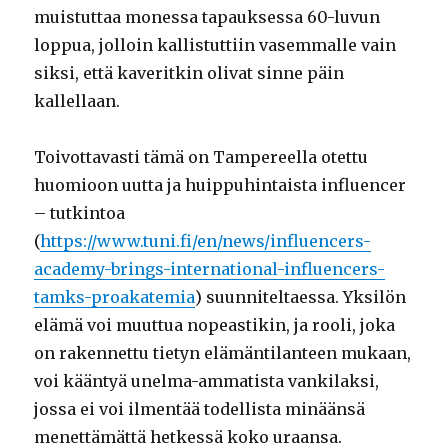
muistuttaa monessa tapauksessa 60-luvun
loppua, jolloin kallistuttiin vasemmalle vain
siksi, että kaveritkin olivat sinne päin
kallellaan.
Toivottavasti tämä on Tampereella otettu
huomioon uutta ja huippuhintaista influencer
– tutkintoa
(
https://www.tuni.fi/en/news/influencers-
academy-brings-international-influencers-
tamks-proakatemia
) suunniteltaessa. Yksilön
elämä voi muuttua nopeastikin, ja rooli, joka
on rakennettu tietyn elämäntilanteen mukaan,
voi kääntyä unelma-ammatista vankilaksi,
jossa ei voi ilmentää todellista minäänsä
menettämättä hetkessä koko uraansa.