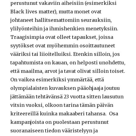
perustunut vakaviin aiheisiin (esimerkiksi
Black lives matter), mutta monet ovat
johtaneet hallitsemattomiin seurauksiin,
ylilyönteihin ja ihmishenkien menetyksiin.
Traagisimpia ovat olleet tapaukset, joissa
syytökset ovat myöhemmin osoittautuneet
vääriksi tai liioitelluiksi. Etenkin silloin, jos
tapahtumista on kauan, on helposti unohdettu,
että maailma, arvot ja tavat olivat silloin toiset.
On vaikea esimerkiksi ymmärtää, että
olympialaisten kuvauksen pääohjaaja joutuu
jättämään tehtävänsä 23 vuotta sitten lausutun
vitsin vuoksi, olkoon tarina tämän päivän
kriteereillä kuinka makaaberi tahansa. Osa
kampanjoista on puolestaan perustunut
suoranaiseen tiedon vääristelyyn ja