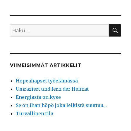
HA
Etsi:
VIIMEISIMMÄT ARTIKKELIT
Hopeahapset työelämässä
Umraziert und fern der Heimat
Energiasta on kyse
Se on ihan höpö joka leikistä suuttuu…
Turvallinen tila