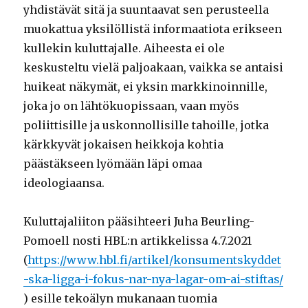
yhdistävät sitä ja suuntaavat sen perusteella
muokattua yksilöllistä informaatiota erikseen
kullekin kuluttajalle. Aiheesta ei ole
keskusteltu vielä paljoakaan, vaikka se antaisi
huikeat näkymät, ei yksin markkinoinnille,
joka jo on lähtökuopissaan, vaan myös
poliittisille ja uskonnollisille tahoille, jotka
kärkkyvät jokaisen heikkoja kohtia
päästäkseen lyömään läpi omaa
ideologiaansa.
Kuluttajaliiton pääsihteeri Juha Beurling-
Pomoell nosti HBL:n artikkelissa 4.7.2021
(
https://www.hbl.fi/artikel/konsumentskyddet
-ska-ligga-i-fokus-nar-nya-lagar-om-ai-stiftas/
) esille tekoälyn mukanaan tuomia