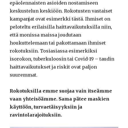
epäolennaisten asioiden nostamiseen
keskustelun keskiöön. Rokotusten vastaiset
kampanjat ovat esimerkki tästä. Ihmiset on
peloteltu erilaisilla haittavaikutuksilla niin,
että monissa maissa joudutaan
houkuttelemaan tai pakottamaan ihmiset
rokotuksiin. Tosiasiassa esimerkiksi
isorokon, tuberkuloosin tai Covid-19 – taudin
haittavaikutukset ja riskit ovat paljon
suuremmat.
Rokotuksilla emme suojaa vain itseämme
vaan yhteisöämme. Sama pätee maskien
käyttöön, turvaetäisyyksiin ja
ravintolarajoituksiin.