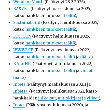
Wood for Youth
(Päättynyt 28.2.2026),
BA&VET
(Päättynyt marraskuussa 2025,
katso hankkeen tulokset
täältä
),
Sustainabuild
(Päättynyt huhtikuussa 2025,
katso
hankkeen tulokset täältä
),
DIG-CON
(Päättynyt helmikuussa 2025,
katso
hankkeen tulokset täältä
),
WWW&CE
(Päättynyt kesäkuussa 2022,
katso
hankkeen tulokset täältä
ja
täältä
),
KAforHR,
(Päättynyt tammikuussa 2022,
katso hankkeen
tulokset täältä
ja
videot
täältä
),
Inbets
(Päättynyt maaliskuussa 2021) ja
Inbets+
(Päättynyt joulukuussa 2021, katso
hankkeiden
julkaisut
,
uutiskirjeet
ja
videot
),
Intact
(Päättynyt joulukuussa 2020), ja