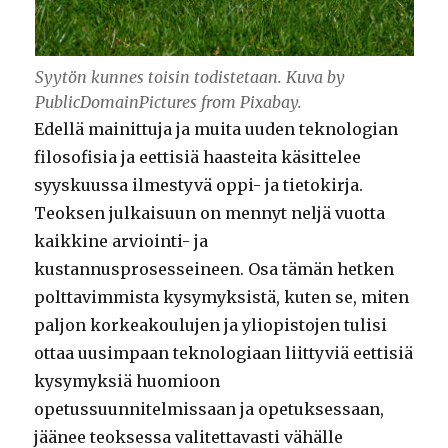
Syytön kunnes toisin todistetaan. Kuva by
PublicDomainPictures from Pixabay.
Edellä mainittuja ja muita uuden teknologian
filosofisia ja eettisiä haasteita käsittelee
syyskuussa ilmestyvä oppi- ja tietokirja.
Teoksen julkaisuun on mennyt neljä vuotta
kaikkine arviointi- ja
kustannusprosesseineen. Osa tämän hetken
polttavimmista kysymyksistä, kuten se, miten
paljon korkeakoulujen ja yliopistojen tulisi
ottaa uusimpaan teknologiaan liittyviä eettisiä
kysymyksiä huomioon
opetussuunnitelmissaan ja opetuksessaan,
jäänee teoksessa valitettavasti vähälle