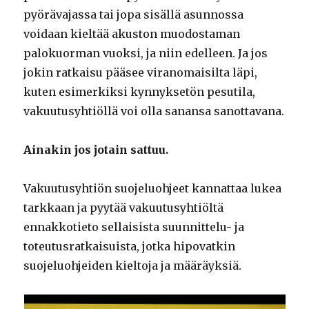
pyörävajassa tai jopa sisällä asunnossa
voidaan kieltää akuston muodostaman
palokuorman vuoksi, ja niin edelleen. Ja jos
jokin ratkaisu pääsee viranomaisilta läpi,
kuten esimerkiksi kynnyksetön pesutila,
vakuutusyhtiöllä voi olla sanansa sanottavana.
Ainakin jos jotain sattuu.
Vakuutusyhtiön suojeluohjeet kannattaa lukea
tarkkaan ja pyytää vakuutusyhtiöltä
ennakkotieto sellaisista suunnittelu- ja
toteutusratkaisuista, jotka hipovatkin
suojeluohjeiden kieltoja ja määräyksiä.