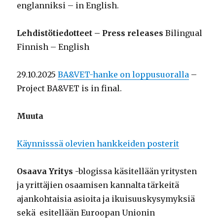
englanniksi – in English.
Lehdistötiedotteet – Press releases
Bilingual
Finnish – English
29.10.2025
BA&VET-hanke on loppusuoralla
–
Project BA&VET is in final.
Muuta
Käynnisssä olevien hankkeiden posterit
Osaava Yritys
-blogissa käsitellään yritysten
ja yrittäjien osaamisen kannalta tärkeitä
ajankohtaisia asioita ja ikuisuuskysymyksiä
sekä esitellään Euroopan Unionin