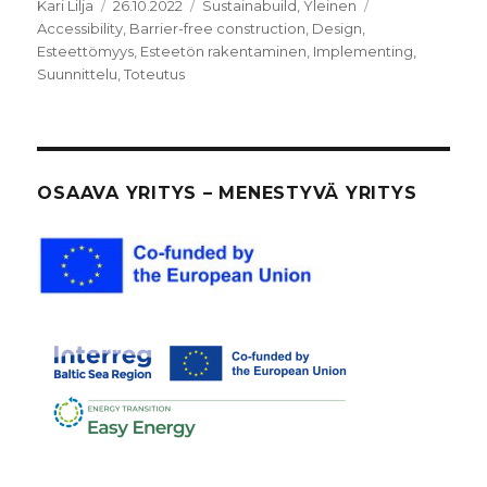
Kirjoittaja
Julkaistu
Kategoriat
Avainsanat
Kari Lilja
26.10.2022
Sustainabuild
,
Yleinen
Accessibility
,
Barrier-free construction
,
Design
,
Esteettömyys
,
Esteetön rakentaminen
,
Implementing
,
Suunnittelu
,
Toteutus
OSAAVA YRITYS – MENESTYVÄ YRITYS