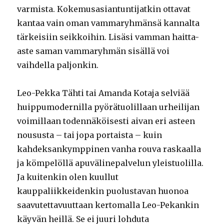
varmista. Kokemusasiantuntijatkin ottavat
kantaa vain oman vammaryhmänsä kannalta
tärkeisiin seikkoihin. Lisäsi vamman haitta-
aste saman vammaryhmän sisällä voi
vaihdella paljonkin.
Leo-Pekka Tähti tai Amanda Kotaja selviää
huippumodernilla pyörätuolillaan urheilijan
voimillaan todennäköisesti aivan eri asteen
noususta – tai jopa portaista – kuin
kahdeksankymppinen vanha rouva raskaalla
ja kömpelöllä apuvälinepalvelun yleistuolilla.
Ja kuitenkin olen kuullut
kauppaliikkeidenkin puolustavan huonoa
saavutettavuuttaan kertomalla Leo-Pekankin
käyvän heillä. Se ei juuri lohduta