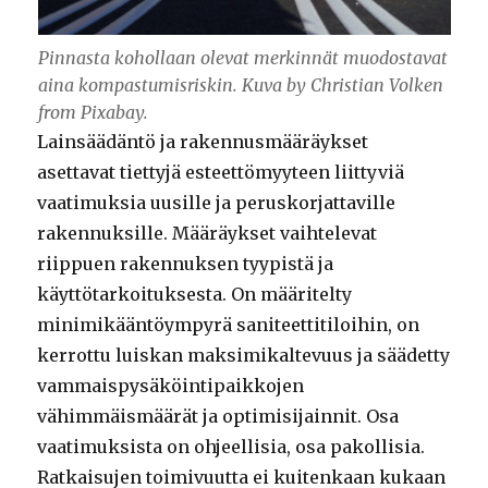
Pinnasta kohollaan olevat merkinnät muodostavat
aina kompastumisriskin. Kuva by Christian Volken
from Pixabay.
Lainsäädäntö ja rakennusmääräykset
asettavat tiettyjä esteettömyyteen liittyviä
vaatimuksia uusille ja peruskorjattaville
rakennuksille. Määräykset vaihtelevat
riippuen rakennuksen tyypistä ja
käyttötarkoituksesta. On määritelty
minimikääntöympyrä saniteettitiloihin, on
kerrottu luiskan maksimikaltevuus ja säädetty
vammaispysäköintipaikkojen
vähimmäismäärät ja optimisijainnit. Osa
vaatimuksista on ohjeellisia, osa pakollisia.
Ratkaisujen toimivuutta ei kuitenkaan kukaan