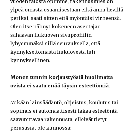
vuoden talosta opimme, rakennusmies on
ylpeä omasta osaamisestaan eikä anna hevillä
periksi, saati sitten että myöntäisi virheensä.
Olen itse nähnyt kokeneen asentajan
sahaavan liukuoven sivuprofiilin
lyhyemmäksi sillä seurauksella, että
kynnyksettömästä liukuovesta tuli
kynnyksellinen.
Monen tunnin korjaustyöstä huolimatta
ovista ei saatu enää täysin esteettömiä
.
Mikään lainsäädäntö, ohjeistus, koulutus tai
sopimus ei automaattisesti takaa esteetöntä
saavutettavaa rakennusta, elleivät tietyt
perusasiat ole kunnossa: