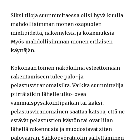
Siksi tiloja suunniteltaessa olisi hyvä kuulla
mahdollisimman monen osapuolen
mielipidettä, näkemyksiä ja kokemuksia.
Myös mahdollisimman monen erilaisen
käyttäjän.
Kokonaan toinen näkökulma esteettömään
rakentamiseen tulee palo- ja
pelastusviranomaisilta. Vaikka suunnittelija
piirtäisikin lähelle ulko-ovea
vammaispysäköintipaikan tai kaksi,
pelastusviranomainen saattaa katsoa, että ne
estävät pelastustien käytön tai ovat liian
lähellä rakennusta ja muodostavat siten
palovaaran. Sähköpyörätuolin säilyttäminen