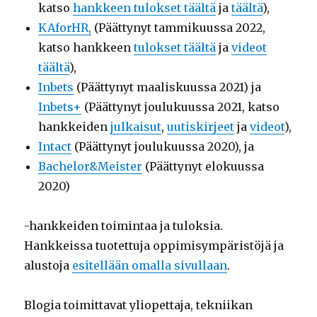
katso
hankkeen tulokset täältä
ja
täältä
),
KAforHR,
(Päättynyt tammikuussa 2022,
katso hankkeen
tulokset täältä
ja
videot
täältä
),
Inbets
(Päättynyt maaliskuussa 2021) ja
Inbets+
(Päättynyt joulukuussa 2021, katso
hankkeiden
julkaisut
,
uutiskirjeet
ja
videot
),
Intact
(Päättynyt joulukuussa 2020), ja
Bachelor&Meister
(Päättynyt elokuussa
2020)
-hankkeiden toimintaa ja tuloksia.
Hankkeissa tuotettuja oppimisympäristöjä ja
alustoja
esitellään omalla sivullaan
.
Blogia toimittavat yliopettaja, tekniikan