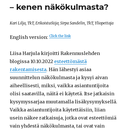
– kenen näkökulmasta?
Kari Lilja, TkT, Erikoistutkija; Sirpa Sandelin, TkT, Yliopettaja
Click the link
English version:
Liisa Harjula kirjoitti Rakennuslehden
blogissa 10.10.2022
esteettömästä
rakentamisesta
. Hän lähestyi asiaa
suunnittelun näkökulmasta ja kysyi aivan
aiheellisesti, miksi, vaikka asiantuntijoita
olisi saatavilla, näitä ei käytetä. Itse jatkaisin
kysymyssarjaa muutamalla lisäkysymyksellä.
Vaikka asiantuntijoita käytettäisiin, liian
usein näkee ratkaisuja, jotka ovat esteettömiä
vain yhdestä näkökulmasta, tai ovat vain