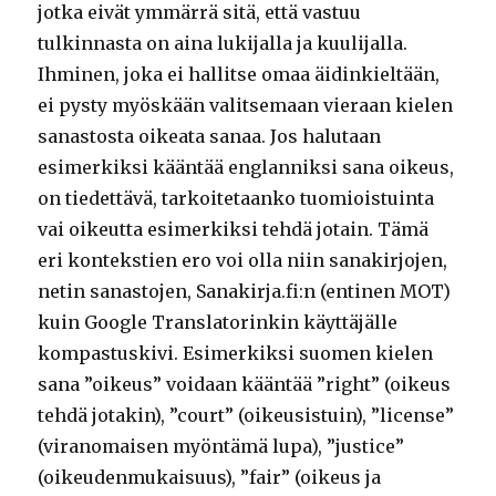
jotka eivät ymmärrä sitä, että vastuu
tulkinnasta on aina lukijalla ja kuulijalla.
Ihminen, joka ei hallitse omaa äidinkieltään,
ei pysty myöskään valitsemaan vieraan kielen
sanastosta oikeata sanaa. Jos halutaan
esimerkiksi kääntää englanniksi sana oikeus,
on tiedettävä, tarkoitetaanko tuomioistuinta
vai oikeutta esimerkiksi tehdä jotain. Tämä
eri kontekstien ero voi olla niin sanakirjojen,
netin sanastojen, Sanakirja.fi:n (entinen MOT)
kuin Google Translatorinkin käyttäjälle
kompastuskivi. Esimerkiksi suomen kielen
sana ”oikeus” voidaan kääntää ”right” (oikeus
tehdä jotakin), ”court” (oikeusistuin), ”license”
(viranomaisen myöntämä lupa), ”justice”
(oikeudenmukaisuus), ”fair” (oikeus ja