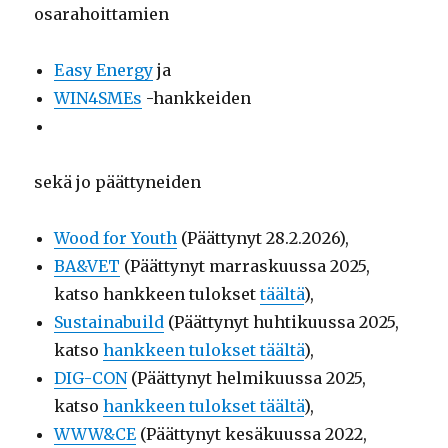
osarahoittamien
Easy Energy
ja
WIN4SMEs
-hankkeiden
sekä jo päättyneiden
Wood for Youth
(Päättynyt 28.2.2026),
BA&VET
(Päättynyt marraskuussa 2025,
katso hankkeen tulokset
täältä
),
Sustainabuild
(Päättynyt huhtikuussa 2025,
katso
hankkeen tulokset täältä
),
DIG-CON
(Päättynyt helmikuussa 2025,
katso
hankkeen tulokset täältä
),
WWW&CE
(Päättynyt kesäkuussa 2022,