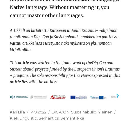
Native language. Without mastering it, you
cannot master other languages.
Artikkeli on kirjoitettu Euroopan unionin Erasmus+ -ohjelman
rahoittamien Dig
–
Con ja Sustainabuild -hankkeiden puitteissa.
Vastuu artikkelissa esitetyistä näkemyksistä on yksinomaan
kirjoittajilla.
This article was written in the framework of theDig-Con and
Sustainabuild-projects funded by the European Union’s Erasmus
+ program. The sole responsibility for the views expressed in this
article lies with the authors.
Kirjoittaja
Julkaistu
Kategoriat
Avains
Kari Lilja
14.9.2022
DIG-CON
,
Sustainabuild
,
Yleinen
Kieli
,
Linguistic
,
Semantics
,
Semantiikka