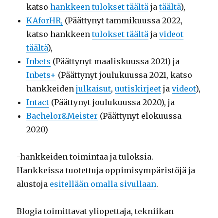
katso
hankkeen tulokset täältä
ja
täältä
),
KAforHR,
(Päättynyt tammikuussa 2022,
katso hankkeen
tulokset täältä
ja
videot
täältä
),
Inbets
(Päättynyt maaliskuussa 2021) ja
Inbets+
(Päättynyt joulukuussa 2021, katso
hankkeiden
julkaisut
,
uutiskirjeet
ja
videot
),
Intact
(Päättynyt joulukuussa 2020), ja
Bachelor&Meister
(Päättynyt elokuussa
2020)
-hankkeiden toimintaa ja tuloksia.
Hankkeissa tuotettuja oppimisympäristöjä ja
alustoja
esitellään omalla sivullaan
.
Blogia toimittavat yliopettaja, tekniikan