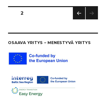
Artikkelien
SIVU
2
EDEL
sivutus
LINE
N
SIVU
OSAAVA YRITYS – MENESTYVÄ YRITYS