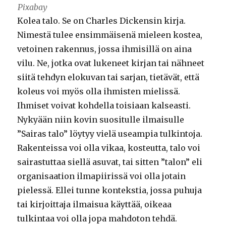
Pixabay
Kolea talo. Se on Charles Dickensin kirja.
Nimestä tulee ensimmäisenä mieleen kostea,
vetoinen rakennus, jossa ihmisillä on aina
vilu. Ne, jotka ovat lukeneet kirjan tai nähneet
siitä tehdyn elokuvan tai sarjan, tietävät, että
koleus voi myös olla ihmisten mielissä.
Ihmiset voivat kohdella toisiaan kalseasti.
Nykyään niin kovin suositulle ilmaisulle
”Sairas talo” löytyy vielä useampia tulkintoja.
Rakenteissa voi olla vikaa, kosteutta, talo voi
sairastuttaa siellä asuvat, tai sitten ”talon” eli
organisaation ilmapiirissä voi olla jotain
pielessä. Ellei tunne kontekstia, jossa puhuja
tai kirjoittaja ilmaisua käyttää, oikeaa
tulkintaa voi olla jopa mahdoton tehdä.