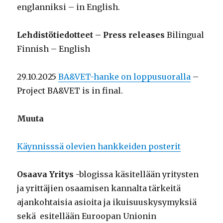
englanniksi – in English.
Lehdistötiedotteet – Press releases
Bilingual
Finnish – English
29.10.2025
BA&VET-hanke on loppusuoralla
–
Project BA&VET is in final.
Muuta
Käynnisssä olevien hankkeiden posterit
Osaava Yritys
-blogissa käsitellään yritysten
ja yrittäjien osaamisen kannalta tärkeitä
ajankohtaisia asioita ja ikuisuuskysymyksiä
sekä esitellään Euroopan Unionin