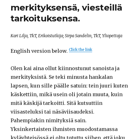
merkityksensä, viesteillä
tarkoituksensa.
Kari Lilja, TkT, Erikoistutkija; Sirpa Sandelin, TkT, Yliopettaja
Click the link
English version below.
Olen kai aina ollut kiinnostunut sanoista ja
merkityksistä. Se teki minusta hankalan
lapsen, kun sille päälle satuin: tein juuri kuten
käskettiin, mikä usein oli jotain muuta, kuin
mitä käskijä tarkoitti. Sitä kutsuttiin
viisasteluksi tai näsäviisaudeksi.
Pahempiakin nimityksiä sain.
Yksinkertaisten ihmisten muodostamassa
kyläyhteisössä ei oltu totuttu siihen, että joku