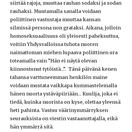
siirtää rajoja, muuttaa rauhan sodaksi ja sodan
rauhaksi. Muutamalla sanalla voidaan
poliittinen vastustaja muuttaa kansan
silmissä persona non grataksi. Aikana, jolloin
homoseksuaalisuus oli yleisesti paheksuttua,
voitiin Yhdysvalloissa tuhota nuoren
naimattoman miehen lupaava poliittinen ura
toteamalla vain ”Hän ei näytä olevan
kiinnostunut tytöistä…”. Tänä päivänä kenen
tahansa varttuneemman henkilön maine
voidaan mustata vaikkapa kummastelemalla
hänen nuorta ystäväpiiriään… Kuulija, joka ei
tiedä, kuinka nuorista on kyse, olettaa yleensä
heti pahinta. Vastuu väärinymmärryksen
seurauksista on viestin vastaanottajalla, eikä
hän ymmärrä sitä.