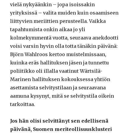
vielä nykyäänkin – jopa isoissakin
yrityksissä – valita muiden kuin osaamiseen
liittyvien meriittien perusteella. Vaikka
tapahtumista onkin aikaa jo yli
kolmekymmentä vuotta, seuraava anekdootti
voisi varsin hyvin olla totta tänäkin päivänä:
Björn Wahlroos kertoo muistelmissaan,
kuinka eräs hallituksen jäsen ja tunnettu
poliitikko oli illalla vaatinut Wärtsilä-
Marinen hallituksen kokouksessa yhtiön
asettamista selvitystilaan ja seuraavana
aamuna kysynyt, mitä se selvitystila oikein
tarkoittaa.
Jos hän olisi selvittänyt sen edellisenä
päivänä, Suomen meriteollisuusklusteri