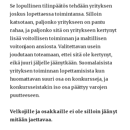
Se lopullinen tilinpäätös tehdään yrityksen
joskus lopettaessa toimintansa. Silloin
katsotaan, paljonko yritykseen on pantu
rahaa, ja paljonko sitä on yritykseen kertynyt
lisää voitollisen toiminnan ja maltillisen
voitonjaon ansiosta. Valitettavan usein
joudutaan toteamaan, ettei sitä ole kertynyt,
eikä juuri jäljelle jäänytkään. Suomalaisista
yrityksen toiminnan lopettamisista kun
huomattavan suuri osa on konkursseja, ja
konkursseistakin iso osa päättyy varojen
puutteeseen.
Velkojille ja osakkaille ei ole silloin jäänyt
mitään jaettavaa.