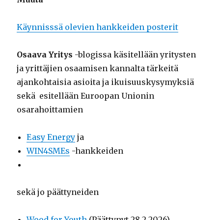
Käynnisssä olevien hankkeiden posterit
Osaava Yritys
-blogissa käsitellään yritysten
ja yrittäjien osaamisen kannalta tärkeitä
ajankohtaisia asioita ja ikuisuuskysymyksiä
sekä esitellään Euroopan Unionin
osarahoittamien
Easy Energy
ja
WIN4SMEs
-hankkeiden
sekä jo päättyneiden
Wood for Youth
(Päättynyt 28.2.2026),