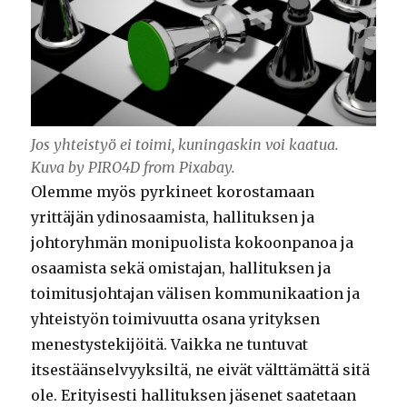
Jos yhteistyö ei toimi, kuningaskin voi kaatua.
Kuva by PIRO4D from Pixabay.
Olemme myös pyrkineet korostamaan
yrittäjän ydinosaamista, hallituksen ja
johtoryhmän monipuolista kokoonpanoa ja
osaamista sekä omistajan, hallituksen ja
toimitusjohtajan välisen kommunikaation ja
yhteistyön toimivuutta osana yrityksen
menestystekijöitä. Vaikka ne tuntuvat
itsestäänselvyyksiltä, ne eivät välttämättä sitä
ole. Erityisesti hallituksen jäsenet saatetaan