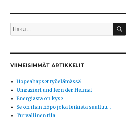
HA
Etsi:
VIIMEISIMMÄT ARTIKKELIT
Hopeahapset työelämässä
Umraziert und fern der Heimat
Energiasta on kyse
Se on ihan höpö joka leikistä suuttuu…
Turvallinen tila