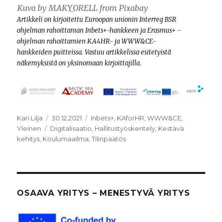
Kuva by MAKY_ORELL from Pixabay
Artikkeli on kirjoitettu Euroopan unionin Interreg BSR
ohjelman rahoittaman Inbets+-hankkeen ja Erasmus+ -
ohjelman rahoittamien KA4HR- ja WWW&CE-
hankkeiden
puitteissa. Vastuu artikkelissa esitetyistä
näkemyksistä on yksinomaan kirjoittajilla
.
Kirjoittaja
Julkaistu
Kategoriat
Kari Lilja
30.12.2021
Inbets+
,
KAforHR
,
WWW&CE
,
Avainsanat
Yleinen
Digitalisaatio
,
Hallitustyöskentely
,
Kestävä
kehitys
,
Koulumaailma
,
Tilinpäätös
OSAAVA YRITYS – MENESTYVÄ YRITYS