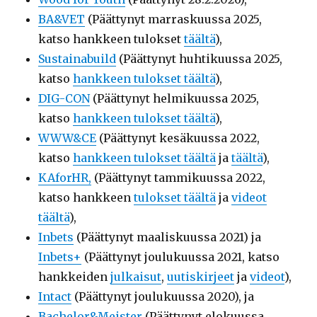
BA&VET
(Päättynyt marraskuussa 2025,
katso hankkeen tulokset
täältä
),
Sustainabuild
(Päättynyt huhtikuussa 2025,
katso
hankkeen tulokset täältä
),
DIG-CON
(Päättynyt helmikuussa 2025,
katso
hankkeen tulokset täältä
),
WWW&CE
(Päättynyt kesäkuussa 2022,
katso
hankkeen tulokset täältä
ja
täältä
),
KAforHR,
(Päättynyt tammikuussa 2022,
katso hankkeen
tulokset täältä
ja
videot
täältä
),
Inbets
(Päättynyt maaliskuussa 2021) ja
Inbets+
(Päättynyt joulukuussa 2021, katso
hankkeiden
julkaisut
,
uutiskirjeet
ja
videot
),
Intact
(Päättynyt joulukuussa 2020), ja
Bachelor&Meister
(Päättynyt elokuussa