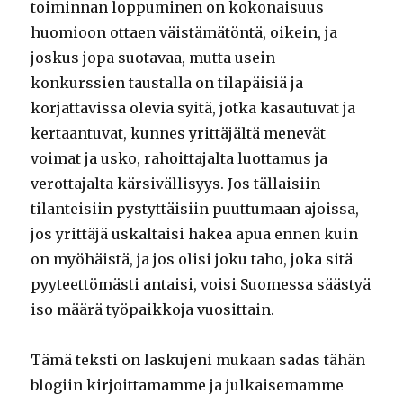
toiminnan loppuminen on kokonaisuus
huomioon ottaen väistämätöntä, oikein, ja
joskus jopa suotavaa, mutta usein
konkurssien taustalla on tilapäisiä ja
korjattavissa olevia syitä, jotka kasautuvat ja
kertaantuvat, kunnes yrittäjältä menevät
voimat ja usko, rahoittajalta luottamus ja
verottajalta kärsivällisyys. Jos tällaisiin
tilanteisiin pystyttäisiin puuttumaan ajoissa,
jos yrittäjä uskaltaisi hakea apua ennen kuin
on myöhäistä, ja jos olisi joku taho, joka sitä
pyyteettömästi antaisi, voisi Suomessa säästyä
iso määrä työpaikkoja vuosittain.
Tämä teksti on laskujeni mukaan sadas tähän
blogiin kirjoittamamme ja julkaisemamme