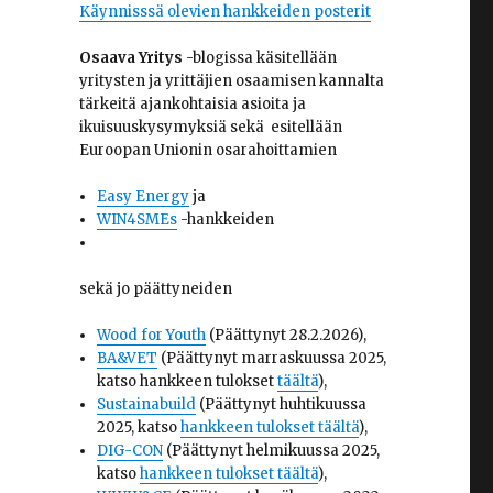
Käynnisssä olevien hankkeiden posterit
Osaava Yritys
-blogissa käsitellään
yritysten ja yrittäjien osaamisen kannalta
tärkeitä ajankohtaisia asioita ja
ikuisuuskysymyksiä sekä esitellään
Euroopan Unionin osarahoittamien
Easy Energy
ja
WIN4SMEs
-hankkeiden
sekä jo päättyneiden
Wood for Youth
(Päättynyt 28.2.2026),
BA&VET
(Päättynyt marraskuussa 2025,
katso hankkeen tulokset
täältä
),
Sustainabuild
(Päättynyt huhtikuussa
2025, katso
hankkeen tulokset täältä
),
DIG-CON
(Päättynyt helmikuussa 2025,
katso
hankkeen tulokset täältä
),