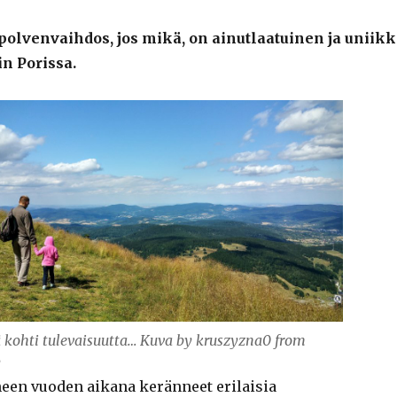
olvenvaihdos, jos mikä, on ainutlaatuinen ja uniikk
n Porissa.
 kohti tulevaisuutta… Kuva by kruszyzna0 from
y
en vuoden aikana keränneet erilaisia