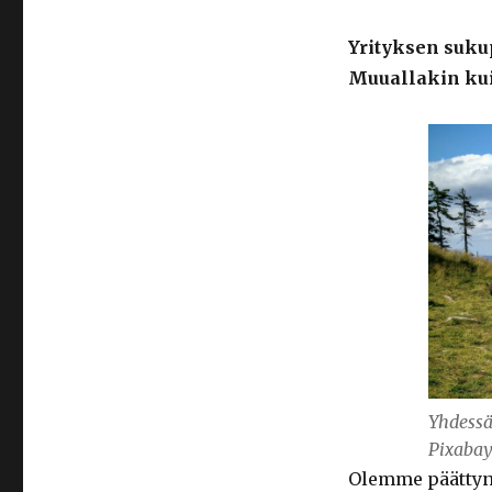
Yrityksen sukup
Muuallakin kui
Yhdessä
Pixaba
Olemme päättyne