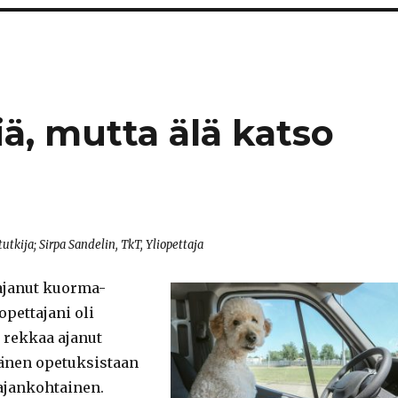
iä, mutta älä katso
stutkija; Sirpa Sandelin, TkT, Yliopettaja
ajanut kuorma-
opettajani oli
rekkaa ajanut
hänen opetuksistaan
ajankohtainen.