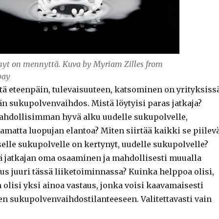
yt on mennyttä. Kuva by Myriam Zilles from
bay
tä eteenpäin, tulevaisuuteen, katsominen on yrityksissä
än sukupolvenvaihdos. Mistä löytyisi paras jatkaja?
ahdollisimman hyvä alku uudelle sukupolvelle,
tamatta luopujan elantoa? Miten siirtää kaikki se piilev
liselle sukupolvelle on kertynyt, uudelle sukupolvelle?
 jatkajan oma osaaminen ja mahdollisesti muualla
s juuri tässä liiketoiminnassa? Kuinka helppoa olisi,
olisi yksi ainoa vastaus, jonka voisi kaavamaisesti
en sukupolvenvaihdostilanteeseen. Valitettavasti vain