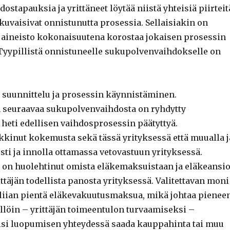
stapauksia ja yrittäneet löytää niistä yhteisiä piirteit
kuvaisivat onnistunutta prosessia. Sellaisiakin on
a aineisto kokonaisuutena korostaa jokaisen prosessin
. Tyypillistä onnistuneelle sukupolvenvaihdokselle on
u suunnittelu ja prosessin käynnistäminen.
 seuraavaa sukupolvenvaihdosta on ryhdytty
heti edellisen vaihdosprosessin päätyttyä.
kkinut kokemusta sekä tässä yrityksessä että muualla j
sti ja innolla ottamassa vetovastuun yrityksessä.
ä on huolehtinut omista eläkemaksuistaan ja eläkeansi
ttäjän todellista panosta yrityksessä. Valitettavan moni
 liian pientä eläkevakuutusmaksua, mikä johtaa pienee
llöin – yrittäjän toimeentulon turvaamiseksi –
äisi luopumisen yhteydessä saada kauppahinta tai muu