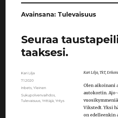
Avainsana:
Tulevaisuus
Seuraa taustapeil
taaksesi.
Kari Lilja, TkT, Erikoi
Kirjoittaja
Kari Lilja
Julkaistu
7.1.2020
Olen aikoinani 
Kategoriat
Inbets
,
Yleinen
autokortin. Ajo-
Avainsanat
Sukupolvenvaihdos
,
vuosikymmeniä 
Tulevaisuus
,
Yrittäjä
,
Yritys
Vikstedt. Yksi 
on edelleenkin 