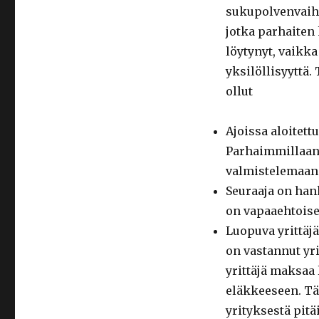
sukupolvenvaihdo
jotka parhaiten 
löytynyt, vaikk
yksilöllisyyttä
ollut
Ajoissa aloitett
Parhaimmillaan
valmistelemaan 
Seuraaja on han
on vapaaehtoise
Luopuva yrittäj
on vastannut yri
yrittäjä maksaa
eläkkeeseen. Tä
yrityksestä pit