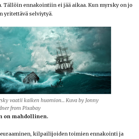
. Tällöin ennakointiin ei jää aikaa. Kun myrsky on jo
n yritettävä selviytyä.
sky vaatii kaiken huomion… Kuva by Jonny
dner from Pixabay
n on mahdollinen.
uraaminen, kilpailijoiden toimien ennakointi ja