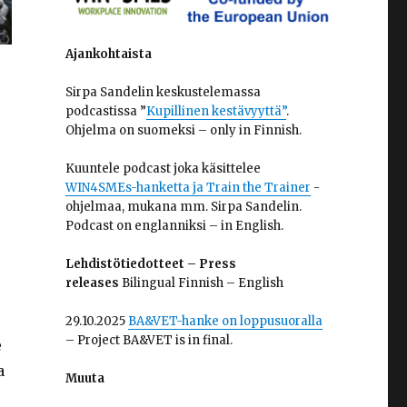
Ajankohtaista
Sirpa Sandelin keskustelemassa
podcastissa ”
Kupillinen kestävyyttä”
.
Ohjelma on suomeksi – only in Finnish.
Kuuntele podcast joka käsittelee
WIN4SMEs-hanketta ja Train the Trainer
-
ohjelmaa, mukana mm. Sirpa Sandelin.
Podcast on englanniksi – in English.
Lehdistötiedotteet – Press
releases
Bilingual Finnish – English
29.10.2025
BA&VET-hanke on loppusuoralla
– Project BA&VET is in final.
e
a
Muuta