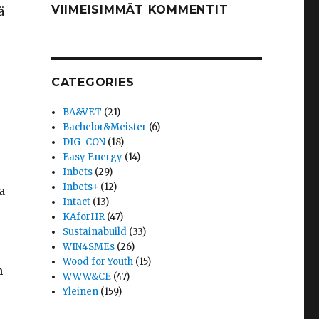
VIIMEISIMMÄT KOMMENTIT
ä
CATEGORIES
BA&VET
(21)
Bachelor&Meister
(6)
DIG-CON
(18)
Easy Energy
(14)
Inbets
(29)
Inbets+
(12)
a
Intact
(13)
KAforHR
(47)
o
Sustainabuild
(33)
WIN4SMEs
(26)
Wood for Youth
(15)
n
WWW&CE
(47)
Yleinen
(159)