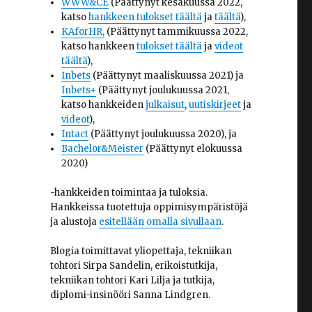
WWW&CE
(Päättynyt kesäkuussa 2022,
katso
hankkeen tulokset täältä
ja
täältä
),
KAforHR,
(Päättynyt tammikuussa 2022,
katso hankkeen
tulokset täältä
ja
videot
täältä
),
Inbets
(Päättynyt maaliskuussa 2021) ja
Inbets+
(Päättynyt joulukuussa 2021,
katso hankkeiden
julkaisut
,
uutiskirjeet
ja
videot
),
Intact
(Päättynyt joulukuussa 2020), ja
Bachelor&Meister
(Päättynyt elokuussa
2020)
-hankkeiden toimintaa ja tuloksia.
Hankkeissa tuotettuja oppimisympäristöjä
ja alustoja
esitellään omalla sivullaan
.
Blogia toimittavat yliopettaja, tekniikan
tohtori Sirpa Sandelin, erikoistutkija,
tekniikan tohtori Kari Lilja ja tutkija,
diplomi-insinööri Sanna Lindgren.