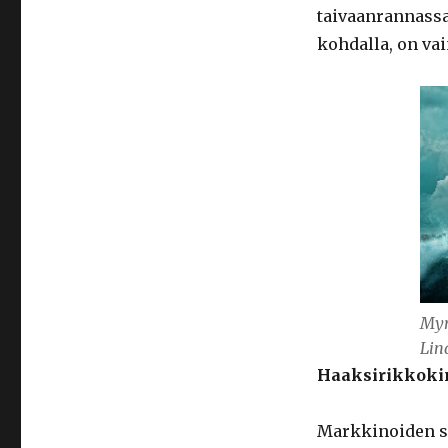
taivaanrannassa
kohdalla, on vai
Myr
Lin
Haaksirikkoki
Markkinoiden se