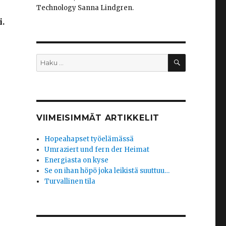
Technology Sanna Lindgren.
i.
HAKU
Etsi:
VIIMEISIMMÄT ARTIKKELIT
Hopeahapset työelämässä
Umraziert und fern der Heimat
Energiasta on kyse
Se on ihan höpö joka leikistä suuttuu…
Turvallinen tila