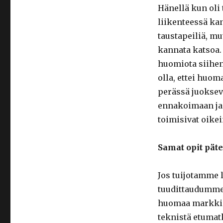
Hänellä kun oli 
liikenteessä ka
taustapeiliä, mu
kannata katsoa. 
huomiota siihen
olla, ettei huom
perässä juoksev
ennakoimaan ja k
toimisivat oikei
Samat opit päte
Jos tuijotamme 
tuudittaudumme
huomaa markkino
teknistä etumat