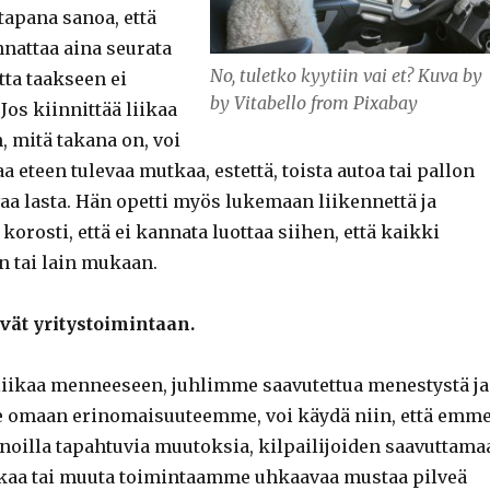
tapana sanoa, että
nnattaa aina seurata
No, tuletko kyytiin vai et? Kuva by
tta taakseen ei
by Vitabello from Pixabay
Jos kiinnittää liikaa
, mitä takana on, voi
aa eteen tulevaa mutkaa, estettä, toista autoa tai pallon
aa lasta. Hän opetti myös lukemaan liikennettä ja
orosti, että ei kannata luottaa siihen, että kaikki
n tai lain mukaan.
vät yritystoimintaan.
liikaa menneeseen, juhlimme saavutettua menestystä ja
 omaan erinomaisuuteemme, voi käydä niin, että emm
illa tapahtuvia muutoksia, kilpailijoiden saavuttama
kaa tai muuta toimintaamme uhkaavaa mustaa pilveä