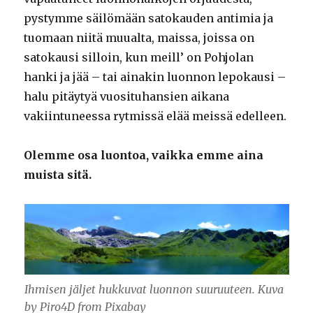
pystymme säilömään satokauden antimia ja
tuomaan niitä muualta, maissa, joissa on
satokausi silloin, kun meill’ on Pohjolan
hanki ja jää – tai ainakin luonnon lepokausi –
halu pitäytyä vuosituhansien aikana
vakiintuneessa rytmissä elää meissä edelleen.
Olemme osa luontoa, vaikka emme aina
muista sitä.
Ihmisen jäljet hukkuvat luonnon suuruuteen. Kuva
by Piro4D from Pixabay