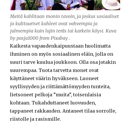
Meitä kahlitaan monin tavoin, ja joskus sosiaaliset
ja kulttuuriset kahleet ovat vahvempia ja
julmempia kuin lujin teräs tai karkein köysi. Kuva
by pasja1000 from Pixabay .
Kaikesta vapaudenkaipuustaan huolimatta
ihminen on myös sosiaalinen eläin, jolla on
suuri tarve kuulua joukkoon. Olla osa jotakin
suurempaa. Tuota tarvetta monet ovat
käyttäneet väärin hyväkseen. Luoneet
syyllisyyden ja riittämättömyyden tunteita,
lietsoneet pelkoja ”muita”, toisenlaisia
kohtaan. Tukahduttaneet luovuuden,
tappaneet rakkauden. Antaneet tilaa sorrolle,
riistolle ja rasismille.