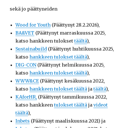
sekä jo päättyneiden
Wood for Youth
(Päättynyt 28.2.2026),
BA&VET
(Päättynyt marraskuussa 2025,
katso hankkeen tulokset
täältä
),
Sustainabuild
(Päättynyt huhtikuussa 2025,
katso
hankkeen tulokset täältä
),
DIG-CON
(Päättynyt helmikuussa 2025,
katso
hankkeen tulokset täältä
),
WWW&CE
(Päättynyt kesäkuussa 2022,
katso
hankkeen tulokset täältä
ja
täältä
),
KAforHR,
(Päättynyt tammikuussa 2022,
katso hankkeen
tulokset täältä
ja
videot
täältä
),
Inbets
(Päättynyt maaliskuussa 2021) ja