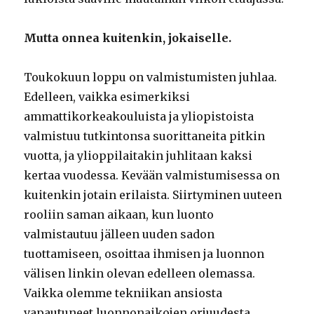
Mutta onnea kuitenkin, jokaiselle.
Toukokuun loppu on valmistumisten juhlaa.
Edelleen, vaikka esimerkiksi
ammattikorkeakouluista ja yliopistoista
valmistuu tutkintonsa suorittaneita pitkin
vuotta, ja ylioppilaitakin juhlitaan kaksi
kertaa vuodessa. Kevään valmistumisessa on
kuitenkin jotain erilaista. Siirtyminen uuteen
rooliin saman aikaan, kun luonto
valmistautuu jälleen uuden sadon
tuottamiseen, osoittaa ihmisen ja luonnon
välisen linkin olevan edelleen olemassa.
Vaikka olemme tekniikan ansiosta
vapautuneet luonnonaikojen orjuudesta,