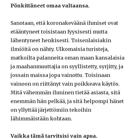
Pönkittäneet omaa valtaansa.
Sanotaan, että koronakeväänä ihmiset ovat
etääntyneet toisistaan fyysisesti mutta
lähentyneet henkisesti. Toisenlaisiakin
ilmiöitä on nähty. Ulkomaisia turisteja,
matkoilta palanneita oman maan kansalaisia
ja maahanmuuttajia on syyllistetty, syrjitty, ja
jossain maissa jopa vainottu. Toisinaan
vainoon on riittänyt vain poikkeava käytös.
Mitä vähemmän ihminen tietää asiasta, sitä
enemmän hän pelkää, ja sitä helpompi hänet
on yllyttää järjettömiin tekoihin
lähimmäistään kohtaan.
Vaikka tämä tarvitsisi vain apua.