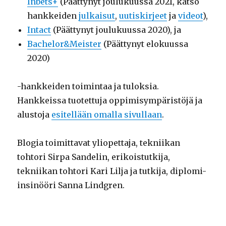
Inbets+
(Päättynyt joulukuussa 2021, katso
hankkeiden
julkaisut
,
uutiskirjeet
ja
videot
),
Intact
(Päättynyt joulukuussa 2020), ja
Bachelor&Meister
(Päättynyt elokuussa
2020)
-hankkeiden toimintaa ja tuloksia.
Hankkeissa tuotettuja oppimisympäristöjä ja
alustoja
esitellään omalla sivullaan
.
Blogia toimittavat yliopettaja, tekniikan
tohtori Sirpa Sandelin, erikoistutkija,
tekniikan tohtori Kari Lilja ja tutkija, diplomi-
insinööri Sanna Lindgren.