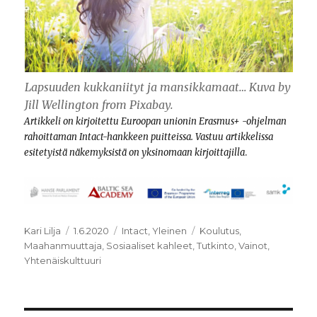
Lapsuuden kukkaniityt ja mansikkamaat… Kuva by
Jill Wellington from Pixabay.
Artikkeli on kirjoitettu Euroopan unionin Erasmus+ -ohjelman
rahoittaman Intact-hankkeen
puitteissa. Vastuu artikkelissa
esitetyistä näkemyksistä on yksinomaan kirjoittajilla
.
Kirjoittaja
Julkaistu
Kategoriat
Avainsanat
Kari Lilja
1.6.2020
Intact
,
Yleinen
Koulutus
,
Maahanmuuttaja
,
Sosiaaliset kahleet
,
Tutkinto
,
Vainot
,
Yhtenäiskulttuuri