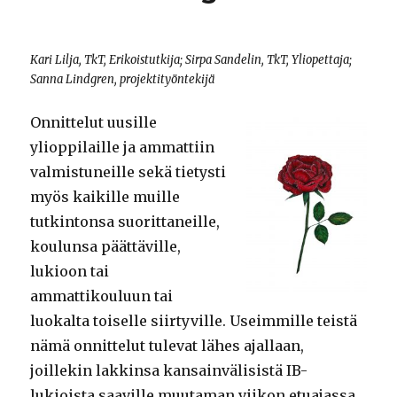
Kari Lilja, TkT, Erikoistutkija; Sirpa Sandelin, TkT, Yliopettaja;
Sanna Lindgren, projektityöntekijä
Onnittelut uusille
ylioppilaille ja ammattiin
valmistuneille sekä tietysti
myös kaikille muille
tutkintonsa suorittaneille,
koulunsa päättäville,
lukioon tai
ammattikouluun tai
luokalta toiselle siirtyville. Useimmille teistä
nämä onnittelut tulevat lähes ajallaan,
joillekin lakkinsa kansainvälisistä IB-
lukioista saaville muutaman viikon etuajassa.