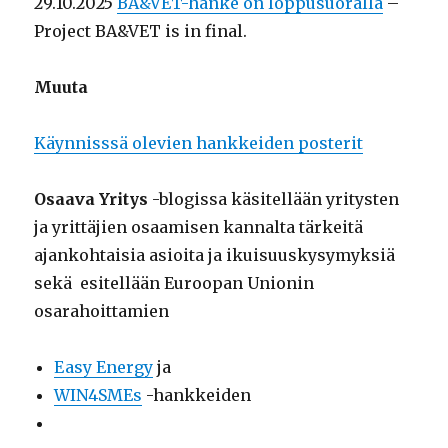
29.10.2025
BA&VET-hanke on loppusuoralla
–
Project BA&VET is in final.
Muuta
Käynnisssä olevien hankkeiden posterit
Osaava Yritys
-blogissa käsitellään yritysten
ja yrittäjien osaamisen kannalta tärkeitä
ajankohtaisia asioita ja ikuisuuskysymyksiä
sekä esitellään Euroopan Unionin
osarahoittamien
Easy Energy
ja
WIN4SMEs
-hankkeiden