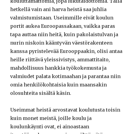
kouluttamattomia, jopa lukutaidottomia. Tällä
hetkellä vain ani harva heistä saa juhlia
valmistumistaan. Useimmille eivät koulun
portit aukea Euroopassakaan, vaikka paras
tapa auttaa niin heitä, kuin pakolaistulvan ja
nurin niskoin kääntyvän väestörakenteen
kanssa pyristelevää Eurooppaakin, olisi antaa
heille riittävä yleissivistys, ammattitaito,
mahdollisuus hankkia työkokemusta ja
valmiudet palata kotimaahan ja parantaa niin
omia henkilökohtaisia kuin maansakin
olosuhteita sisältä käsin.
Useimmat heistä arvostavat koulutusta toisin
kuin monet meistä, joille koulu ja
koulunkäynti ovat, ei ainoastaan