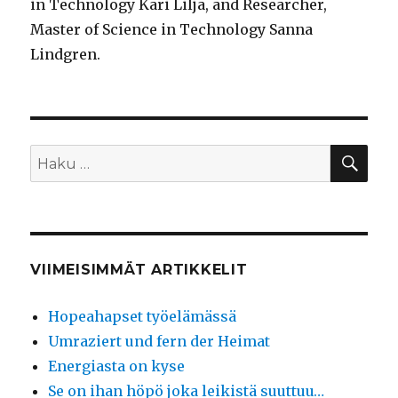
in Technology Kari Lilja, and Researcher,
Master of Science in Technology Sanna
Lindgren.
HA
Etsi:
VIIMEISIMMÄT ARTIKKELIT
Hopeahapset työelämässä
Umraziert und fern der Heimat
Energiasta on kyse
Se on ihan höpö joka leikistä suuttuu…