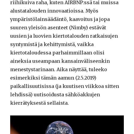
riihikuiva raha, kuten AIRBNP:ssä tai muissa
alustatalouden innovaatioissa. Myös
ympäristölainsäädäntö, kaavoitus ja jopa
suuren yleisön asenteet (Nimby) estävät
uusien ja luovien kiertotalouden ratkaisujen
syntymistä ja kehittymistä, vaikka
kiertotaloudessa parhaimmillaan olisi
aineksia useampaan kansainväliseenkin
menestystarinaan. Aika näyttää, tuleeko
esimerkiksi tämän aamun (2.5.2019)
paikallisuutisissa (ja kuutisen viikkoa sitten
lehdissä) uutisoidusta sähköakkujen
kierrätyksestä sellaista.