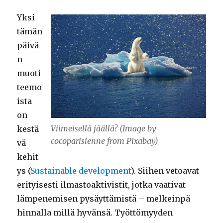
Yksi
tämän
päivä
n
muoti
teemo
ista
on
Viimeisellä jäällä? (Image by
kestä
cocoparisienne from Pixabay)
vä
kehit
ys (
Sustainable development
). Siihen vetoavat
erityisesti ilmastoaktivistit, jotka vaativat
lämpenemisen pysäyttämistä – melkeinpä
hinnalla millä hyvänsä. Työttömyyden