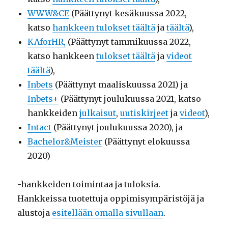
WWW&CE
(Päättynyt kesäkuussa 2022,
katso
hankkeen tulokset täältä
ja
täältä
),
KAforHR,
(Päättynyt tammikuussa 2022,
katso hankkeen
tulokset täältä
ja
videot
täältä
),
Inbets
(Päättynyt maaliskuussa 2021) ja
Inbets+
(Päättynyt joulukuussa 2021, katso
hankkeiden
julkaisut
,
uutiskirjeet
ja
videot
),
Intact
(Päättynyt joulukuussa 2020), ja
Bachelor&Meister
(Päättynyt elokuussa
2020)
-hankkeiden toimintaa ja tuloksia.
Hankkeissa tuotettuja oppimisympäristöjä ja
alustoja
esitellään omalla sivullaan
.