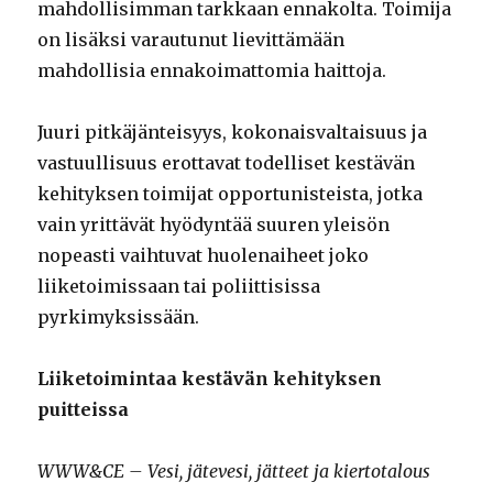
mahdollisimman tarkkaan ennakolta. Toimija
on lisäksi varautunut lievittämään
mahdollisia ennakoimattomia haittoja.
Juuri pitkäjänteisyys, kokonaisvaltaisuus ja
vastuullisuus erottavat todelliset kestävän
kehityksen toimijat opportunisteista, jotka
vain yrittävät hyödyntää suuren yleisön
nopeasti vaihtuvat huolenaiheet joko
liiketoimissaan tai poliittisissa
pyrkimyksissään.
Liiketoimintaa kestävän kehityksen
puitteissa
WWW&CE – Vesi, jätevesi, jätteet ja kiertotalous