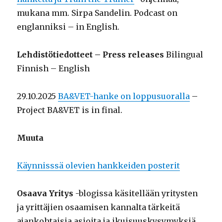
mukana mm. Sirpa Sandelin. Podcast on
englanniksi – in English.
Lehdistötiedotteet – Press releases
Bilingual
Finnish – English
29.10.2025
BA&VET-hanke on loppusuoralla
–
Project BA&VET is in final.
Muuta
Käynnisssä olevien hankkeiden posterit
Osaava Yritys
-blogissa käsitellään yritysten
ja yrittäjien osaamisen kannalta tärkeitä
ajankohtaisia asioita ja ikuisuuskysymyksiä