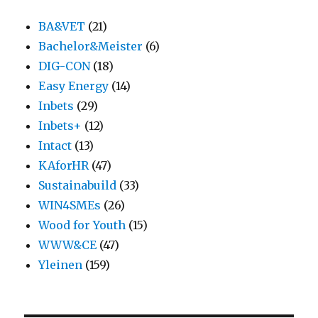
BA&VET
(21)
Bachelor&Meister
(6)
DIG-CON
(18)
Easy Energy
(14)
Inbets
(29)
Inbets+
(12)
Intact
(13)
KAforHR
(47)
Sustainabuild
(33)
WIN4SMEs
(26)
Wood for Youth
(15)
WWW&CE
(47)
Yleinen
(159)