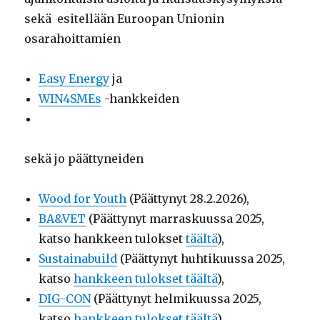
sekä esitellään Euroopan Unionin
osarahoittamien
Easy Energy
ja
WIN4SMEs
-hankkeiden
sekä jo päättyneiden
Wood for Youth
(Päättynyt 28.2.2026),
BA&VET
(Päättynyt marraskuussa 2025,
katso hankkeen tulokset
täältä
),
Sustainabuild
(Päättynyt huhtikuussa 2025,
katso
hankkeen tulokset täältä
),
DIG-CON
(Päättynyt helmikuussa 2025,
katso
hankkeen tulokset täältä
),