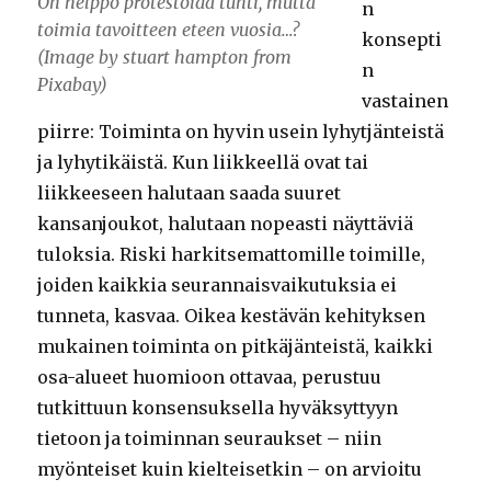
On helppo protestoida tunti, mutta
n
toimia tavoitteen eteen vuosia…?
konsepti
(Image by stuart hampton from
n
Pixabay)
vastainen
piirre: Toiminta on hyvin usein lyhytjänteistä
ja lyhytikäistä. Kun liikkeellä ovat tai
liikkeeseen halutaan saada suuret
kansanjoukot, halutaan nopeasti näyttäviä
tuloksia. Riski harkitsemattomille toimille,
joiden kaikkia seurannaisvaikutuksia ei
tunneta, kasvaa. Oikea kestävän kehityksen
mukainen toiminta on pitkäjänteistä, kaikki
osa-alueet huomioon ottavaa, perustuu
tutkittuun konsensuksella hyväksyttyyn
tietoon ja toiminnan seuraukset – niin
myönteiset kuin kielteisetkin – on arvioitu