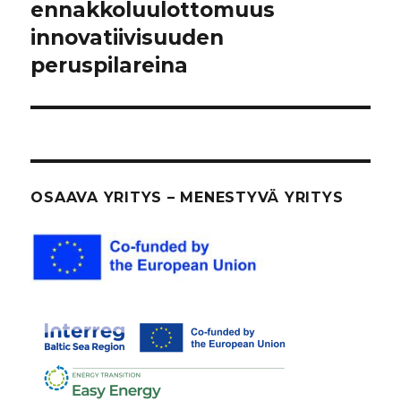
artikkeli:
ennakkoluulottomuus
innovatiivisuuden
peruspilareina
OSAAVA YRITYS – MENESTYVÄ YRITYS