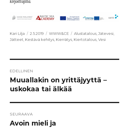
kirjoittajilla.
Kirjoittaja
Julkaistu
Kategoriat
Avainsanat
Kari Lilja
2.5.2019
WWW&CE
Alustatalous
,
Jätevesi
,
Jätteet
,
Kestävä kehitys
,
Kierrätys
,
Kiertotalous
,
Vesi
Artikkelien
EDELLINEN
selaus
Muuallakin on yrittäjyyttä –
Edellinen
artikkeli:
uskokaa tai älkää
SEURAAVA
Avoin mieli ja
Seuraava