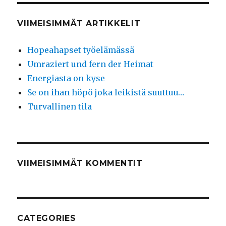
VIIMEISIMMÄT ARTIKKELIT
Hopeahapset työelämässä
Umraziert und fern der Heimat
Energiasta on kyse
Se on ihan höpö joka leikistä suuttuu…
Turvallinen tila
VIIMEISIMMÄT KOMMENTIT
CATEGORIES