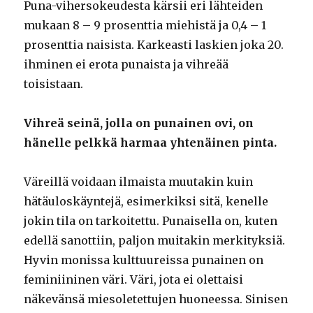
Puna-vihersokeudesta kärsii eri lähteiden
mukaan 8 – 9 prosenttia miehistä ja 0,4 – 1
prosenttia naisista. Karkeasti laskien joka 20.
ihminen ei erota punaista ja vihreää
toisistaan.
Vihreä seinä, jolla on punainen ovi, on
hänelle pelkkä harmaa yhtenäinen pinta.
Väreillä voidaan ilmaista muutakin kuin
hätäuloskäyntejä, esimerkiksi sitä, kenelle
jokin tila on tarkoitettu. Punaisella on, kuten
edellä sanottiin, paljon muitakin merkityksiä.
Hyvin monissa kulttuureissa punainen on
feminiininen väri. Väri, jota ei olettaisi
näkevänsä miesoletettujen huoneessa. Sinisen