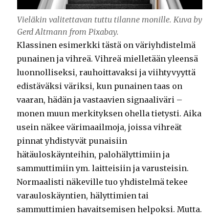
Vieläkin valitettavan tuttu tilanne monille. Kuva by
Gerd Altmann from Pixabay.
Klassinen esimerkki tästä on väriyhdistelmä
punainen ja vihreä. Vihreä mielletään yleensä
luonnolliseksi, rauhoittavaksi ja viihtyvyyttä
edistäväksi väriksi, kun punainen taas on
vaaran, hädän ja vastaavien signaaliväri –
monen muun merkityksen ohella tietysti. Aika
usein näkee värimaailmoja, joissa vihreät
pinnat yhdistyvät punaisiin
hätäuloskäynteihin, palohälyttimiin ja
sammuttimiin ym. laitteisiin ja varusteisin.
Normaalisti näkeville tuo yhdistelmä tekee
varauloskäyntien, hälyttimien tai
sammuttimien havaitsemisen helpoksi. Mutta.