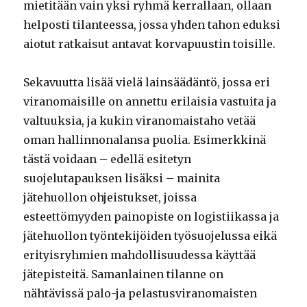
mietitään vain yksi ryhmä kerrallaan, ollaan
helposti tilanteessa, jossa yhden tahon eduksi
aiotut ratkaisut antavat korvapuustin toisille.
Sekavuutta lisää vielä lainsäädäntö, jossa eri
viranomaisille on annettu erilaisia vastuita ja
valtuuksia, ja kukin viranomaistaho vetää
oman hallinnonalansa puolia. Esimerkkinä
tästä voidaan – edellä esitetyn
suojelutapauksen lisäksi – mainita
jätehuollon ohjeistukset, joissa
esteettömyyden painopiste on logistiikassa ja
jätehuollon työntekijöiden työsuojelussa eikä
erityisryhmien mahdollisuudessa käyttää
jätepisteitä. Samanlainen tilanne on
nähtävissä palo-ja pelastusviranomaisten