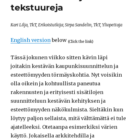
tekstuureja
Kari Lilja, TkT, Erikoistutkija
;
Sirpa Sandelin, TkT, Yliopettaja
English version
below
(Click the link)
Tässä jokunen viikko sitten kävin läpi
joitakin kestävän kaupunkisuunnittelun ja
esteettömyyden törmäyskohtia. Nyt voisikin
olla oikein ja kohtuullista paneutua
rakennusten ja erityisesti sisätilojen
suunnitteluun kestävän kehityksen ja
esteettömyyden näkökulmista. Sieltäkin kun
löytyy paljon sellaista, mitä välttämättä ei tule
ajatelleeksi. Otetaanpa esimerkiksi värien
käyttö. Jokaisella arkkitehdilla ja