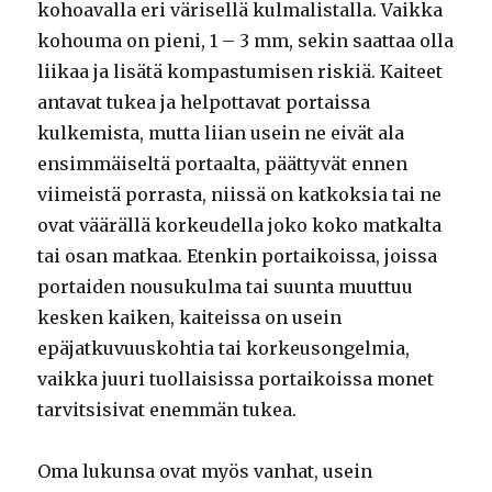
kohoavalla eri värisellä kulmalistalla. Vaikka
kohouma on pieni, 1 – 3 mm, sekin saattaa olla
liikaa ja lisätä kompastumisen riskiä. Kaiteet
antavat tukea ja helpottavat portaissa
kulkemista, mutta liian usein ne eivät ala
ensimmäiseltä portaalta, päättyvät ennen
viimeistä porrasta, niissä on katkoksia tai ne
ovat väärällä korkeudella joko koko matkalta
tai osan matkaa. Etenkin portaikoissa, joissa
portaiden nousukulma tai suunta muuttuu
kesken kaiken, kaiteissa on usein
epäjatkuvuuskohtia tai korkeusongelmia,
vaikka juuri tuollaisissa portaikoissa monet
tarvitsisivat enemmän tukea.
Oma lukunsa ovat myös vanhat, usein