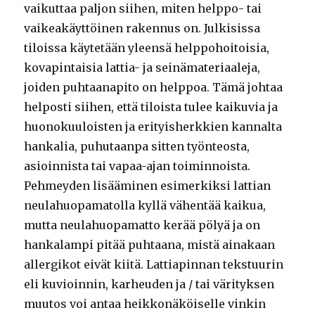
vaikuttaa paljon siihen, miten helppo- tai
vaikeakäyttöinen rakennus on. Julkisissa
tiloissa käytetään yleensä helppohoitoisia,
kovapintaisia lattia- ja seinämateriaaleja,
joiden puhtaanapito on helppoa. Tämä johtaa
helposti siihen, että tiloista tulee kaikuvia ja
huonokuuloisten ja erityisherkkien kannalta
hankalia, puhutaanpa sitten työnteosta,
asioinnista tai vapaa-ajan toiminnoista.
Pehmeyden lisääminen esimerkiksi lattian
neulahuopamatolla kyllä vähentää kaikua,
mutta neulahuopamatto kerää pölyä ja on
hankalampi pitää puhtaana, mistä ainakaan
allergikot eivät kiitä. Lattiapinnan tekstuurin
eli kuvioinnin, karheuden ja / tai värityksen
muutos voi antaa heikkonäköiselle vinkin