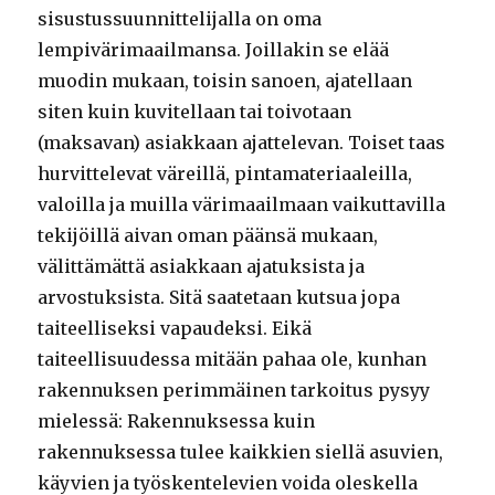
sisustussuunnittelijalla on oma
lempivärimaailmansa. Joillakin se elää
muodin mukaan, toisin sanoen, ajatellaan
siten kuin kuvitellaan tai toivotaan
(maksavan) asiakkaan ajattelevan. Toiset taas
hurvittelevat väreillä, pintamateriaaleilla,
valoilla ja muilla värimaailmaan vaikuttavilla
tekijöillä aivan oman päänsä mukaan,
välittämättä asiakkaan ajatuksista ja
arvostuksista. Sitä saatetaan kutsua jopa
taiteelliseksi vapaudeksi. Eikä
taiteellisuudessa mitään pahaa ole, kunhan
rakennuksen perimmäinen tarkoitus pysyy
mielessä: Rakennuksessa kuin
rakennuksessa tulee kaikkien siellä asuvien,
käyvien ja työskentelevien voida oleskella