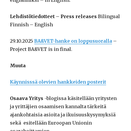
englanniksi – in English.
Lehdistötiedotteet – Press releases
Bilingual
Finnish – English
29.10.2025
BA&VET-hanke on loppusuoralla
–
Project BA&VET is in final.
Muuta
Käynnisssä olevien hankkeiden posterit
Osaava Yritys
-blogissa käsitellään yritysten
ja yrittäjien osaamisen kannalta tärkeitä
ajankohtaisia asioita ja ikuisuuskysymyksiä
sekä esitellään Euroopan Unionin