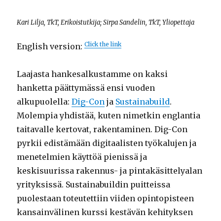
Kari Lilja, TkT, Erikoistutkija; Sirpa Sandelin, TkT, Yliopettaja
Click the link
English version:
Laajasta hankesalkustamme on kaksi
hanketta päättymässä ensi vuoden
alkupuolella:
Dig-Con
ja
Sustainabuild
.
Molempia yhdistää, kuten nimetkin englantia
taitavalle kertovat, rakentaminen. Dig-Con
pyrkii edistämään digitaalisten työkalujen ja
menetelmien käyttöä pienissä ja
keskisuurissa rakennus- ja pintakäsittelyalan
yrityksissä. Sustainabuildin puitteissa
puolestaan toteutettiin viiden opintopisteen
kansainvälinen kurssi kestävän kehityksen