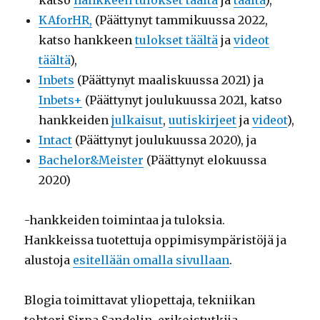
katso
hankkeen tulokset täältä
ja
täältä
),
KAforHR,
(Päättynyt tammikuussa 2022,
katso hankkeen
tulokset täältä
ja
videot
täältä
),
Inbets
(Päättynyt maaliskuussa 2021) ja
Inbets+
(Päättynyt joulukuussa 2021, katso
hankkeiden
julkaisut
,
uutiskirjeet
ja
videot
),
Intact
(Päättynyt joulukuussa 2020), ja
Bachelor&Meister
(Päättynyt elokuussa
2020)
-hankkeiden toimintaa ja tuloksia.
Hankkeissa tuotettuja oppimisympäristöjä ja
alustoja
esitellään omalla sivullaan
.
Blogia toimittavat yliopettaja, tekniikan