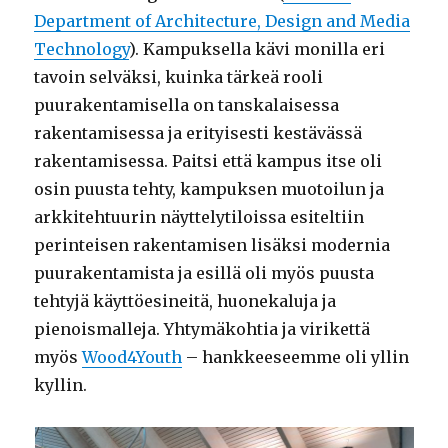
Department of Architecture, Design and Media
Technology
). Kampuksella kävi monilla eri
tavoin selväksi, kuinka tärkeä rooli
puurakentamisella on tanskalaisessa
rakentamisessa ja erityisesti kestävässä
rakentamisessa. Paitsi että kampus itse oli
osin puusta tehty, kampuksen muotoilun ja
arkkitehtuurin näyttelytiloissa esiteltiin
perinteisen rakentamisen lisäksi modernia
puurakentamista ja esillä oli myös puusta
tehtyjä käyttöesineitä, huonekaluja ja
pienoismalleja. Yhtymäkohtia ja virikettä
myös
Wood4Youth
– hankkeeseemme oli yllin
kyllin.