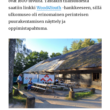
ovat 1600-luvulta. Tästäkin tilaisuudesta
saatiin linkki
Wood4Youth
-hankkeeseen, sillä
ulkomuseo oli erinomainen perinteisen
puurakentamisen näyttely ja
oppimistapahtuma.