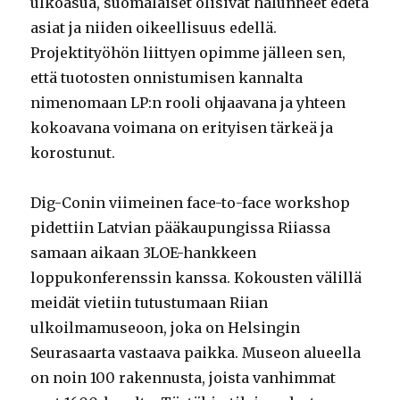
ulkoasua, suomalaiset olisivat halunneet edetä
asiat ja niiden oikeellisuus edellä.
Projektityöhön liittyen opimme jälleen sen,
että tuotosten onnistumisen kannalta
nimenomaan LP:n rooli ohjaavana ja yhteen
kokoavana voimana on erityisen tärkeä ja
korostunut.
Dig-Conin viimeinen face-to-face workshop
pidettiin Latvian pääkaupungissa Riiassa
samaan aikaan 3LOE-hankkeen
loppukonferenssin kanssa. Kokousten välillä
meidät vietiin tutustumaan Riian
ulkoilmamuseoon, joka on Helsingin
Seurasaarta vastaava paikka. Museon alueella
on noin 100 rakennusta, joista vanhimmat