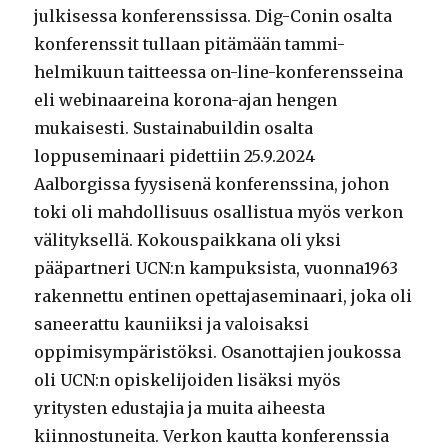
julkisessa konferenssissa. Dig-Conin osalta
konferenssit tullaan pitämään tammi-
helmikuun taitteessa on-line-konferensseina
eli webinaareina korona-ajan hengen
mukaisesti. Sustainabuildin osalta
loppuseminaari pidettiin 25.9.2024
Aalborgissa fyysisenä konferenssina, johon
toki oli mahdollisuus osallistua myös verkon
välityksellä. Kokouspaikkana oli yksi
pääpartneri UCN:n kampuksista, vuonna1963
rakennettu entinen opettajaseminaari, joka oli
saneerattu kauniiksi ja valoisaksi
oppimisympäristöksi. Osanottajien joukossa
oli UCN:n opiskelijoiden lisäksi myös
yritysten edustajia ja muita aiheesta
kiinnostuneita. Verkon kautta konferenssia