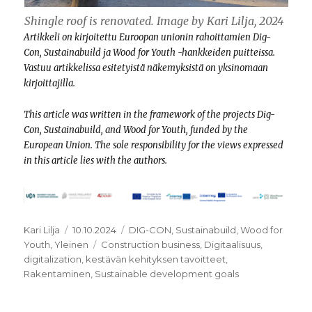
Shingle roof is renovated. Image by Kari Lilja, 2024
Artikkeli on kirjoitettu Euroopan unionin rahoittamien Dig-
Con, Sustainabuild ja Wood for Youth -hankkeiden puitteissa.
Vastuu artikkelissa esitetyistä näkemyksistä on yksinomaan
kirjoittajilla.
This article was written in the framework of the projects Dig-
Con, Sustainabuild, and Wood for Youth, funded by the
European Union. The sole responsibility for the views expressed
in this article lies with the authors.
Kirjoittaja
Julkaistu
Kategoriat
Kari Lilja
10.10.2024
DIG-CON
,
Sustainabuild
,
Wood for
Avainsanat
Youth
,
Yleinen
Construction business
,
Digitaalisuus
,
digitalization
,
kestävän kehityksen tavoitteet
,
Rakentaminen
,
Sustainable development goals