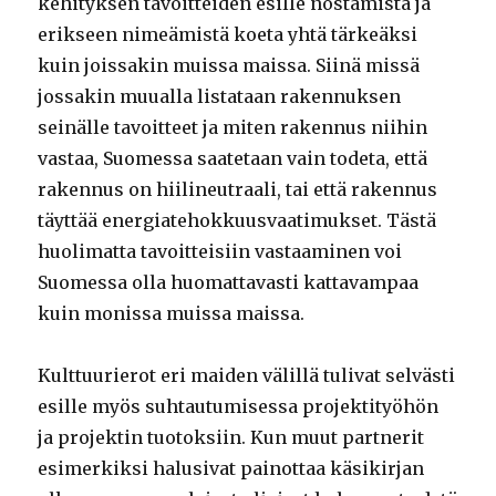
kehityksen tavoitteiden esille nostamista ja
erikseen nimeämistä koeta yhtä tärkeäksi
kuin joissakin muissa maissa. Siinä missä
jossakin muualla listataan rakennuksen
seinälle tavoitteet ja miten rakennus niihin
vastaa, Suomessa saatetaan vain todeta, että
rakennus on hiilineutraali, tai että rakennus
täyttää energiatehokkuusvaatimukset. Tästä
huolimatta tavoitteisiin vastaaminen voi
Suomessa olla huomattavasti kattavampaa
kuin monissa muissa maissa.
Kulttuurierot eri maiden välillä tulivat selvästi
esille myös suhtautumisessa projektityöhön
ja projektin tuotoksiin. Kun muut partnerit
esimerkiksi halusivat painottaa käsikirjan