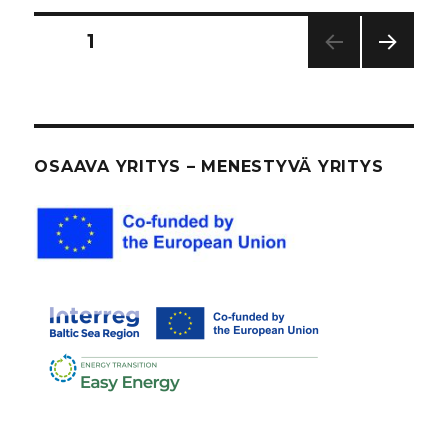
Artikkelien
SIVU
1
SEUR
sivutus
AAV
A
SIVU
OSAAVA YRITYS – MENESTYVÄ YRITYS