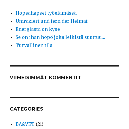
Hopeahapset työelämässä
Umraziert und fern der Heimat
Energiasta on kyse
Se on ihan höpö joka leikistä suuttuu…
Turvallinen tila
VIIMEISIMMÄT KOMMENTIT
CATEGORIES
BA&VET
(21)