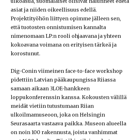
ulkoasua, suomalaiset olisivat halunneet edetä
asiat ja niiden oikeellisuus edellä.
Projektityöhön liittyen opimme jälleen sen,
että tuotosten onnistumisen kannalta
nimenomaan LP:n rooli ohjaavana ja yhteen
kokoavana voimana on erityisen tärkeä ja
korostunut.
Dig-Conin viimeinen face-to-face workshop
pidettiin Latvian pääkaupungissa Riiassa
samaan aikaan 3LOE-hankkeen
loppukonferenssin kanssa. Kokousten välillä
meidät vietiin tutustumaan Riian
ulkoilmamuseoon, joka on Helsingin
Seurasaarta vastaava paikka. Museon alueella
on noin 100 rakennusta, joista vanhimmat