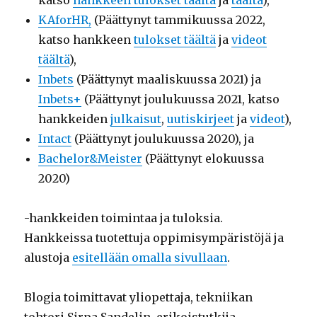
katso
hankkeen tulokset täältä
ja
täältä
),
KAforHR,
(Päättynyt tammikuussa 2022,
katso hankkeen
tulokset täältä
ja
videot
täältä
),
Inbets
(Päättynyt maaliskuussa 2021) ja
Inbets+
(Päättynyt joulukuussa 2021, katso
hankkeiden
julkaisut
,
uutiskirjeet
ja
videot
),
Intact
(Päättynyt joulukuussa 2020), ja
Bachelor&Meister
(Päättynyt elokuussa
2020)
-hankkeiden toimintaa ja tuloksia.
Hankkeissa tuotettuja oppimisympäristöjä ja
alustoja
esitellään omalla sivullaan
.
Blogia toimittavat yliopettaja, tekniikan