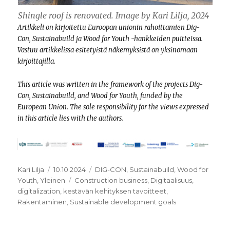
Shingle roof is renovated. Image by Kari Lilja, 2024
Artikkeli on kirjoitettu Euroopan unionin rahoittamien Dig-
Con, Sustainabuild ja Wood for Youth -hankkeiden puitteissa.
Vastuu artikkelissa esitetyistä näkemyksistä on yksinomaan
kirjoittajilla.
This article was written in the framework of the projects Dig-
Con, Sustainabuild, and Wood for Youth, funded by the
European Union. The sole responsibility for the views expressed
in this article lies with the authors.
Kirjoittaja
Julkaistu
Kategoriat
Kari Lilja
10.10.2024
DIG-CON
,
Sustainabuild
,
Wood for
Avainsanat
Youth
,
Yleinen
Construction business
,
Digitaalisuus
,
digitalization
,
kestävän kehityksen tavoitteet
,
Rakentaminen
,
Sustainable development goals