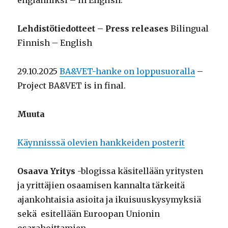
englanniksi – in English.
Lehdistötiedotteet – Press releases
Bilingual
Finnish – English
29.10.2025
BA&VET-hanke on loppusuoralla
–
Project BA&VET is in final.
Muuta
Käynnisssä olevien hankkeiden posterit
Osaava Yritys
-blogissa käsitellään yritysten
ja yrittäjien osaamisen kannalta tärkeitä
ajankohtaisia asioita ja ikuisuuskysymyksiä
sekä esitellään Euroopan Unionin