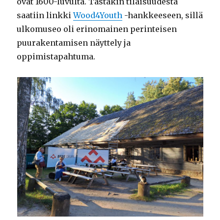
ovat 1600-luvulta. Tästäkin tilaisuudesta
saatiin linkki
Wood4Youth
-hankkeeseen, sillä
ulkomuseo oli erinomainen perinteisen
puurakentamisen näyttely ja
oppimistapahtuma.