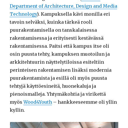
Department of Architecture, Design and Media
Technology
). Kampuksella kävi monilla eri
tavoin selväksi, kuinka tärkeä rooli
puurakentamisella on tanskalaisessa
rakentamisessa ja erityisesti kestävässä
rakentamisessa. Paitsi että kampus itse oli
osin puusta tehty, kampuksen muotoilun ja
arkkitehtuurin näyttelytiloissa esiteltiin
perinteisen rakentamisen lisäksi modernia
puurakentamista ja esillä oli myös puusta
tehtyjä käyttöesineitä, huonekaluja ja
pienoismalleja. Yhtymäkohtia ja virikettä
myös
Wood4Youth
– hankkeeseemme oli yllin
kyllin.