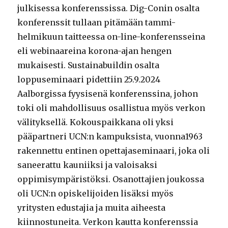
julkisessa konferenssissa. Dig-Conin osalta
konferenssit tullaan pitämään tammi-
helmikuun taitteessa on-line-konferensseina
eli webinaareina korona-ajan hengen
mukaisesti. Sustainabuildin osalta
loppuseminaari pidettiin 25.9.2024
Aalborgissa fyysisenä konferenssina, johon
toki oli mahdollisuus osallistua myös verkon
välityksellä. Kokouspaikkana oli yksi
pääpartneri UCN:n kampuksista, vuonna1963
rakennettu entinen opettajaseminaari, joka oli
saneerattu kauniiksi ja valoisaksi
oppimisympäristöksi. Osanottajien joukossa
oli UCN:n opiskelijoiden lisäksi myös
yritysten edustajia ja muita aiheesta
kiinnostuneita. Verkon kautta konferenssia