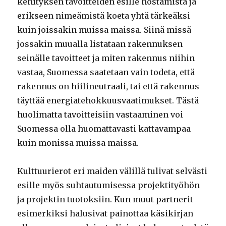
kehityksen tavoitteiden esille nostamista ja
erikseen nimeämistä koeta yhtä tärkeäksi
kuin joissakin muissa maissa. Siinä missä
jossakin muualla listataan rakennuksen
seinälle tavoitteet ja miten rakennus niihin
vastaa, Suomessa saatetaan vain todeta, että
rakennus on hiilineutraali, tai että rakennus
täyttää energiatehokkuusvaatimukset. Tästä
huolimatta tavoitteisiin vastaaminen voi
Suomessa olla huomattavasti kattavampaa
kuin monissa muissa maissa.
Kulttuurierot eri maiden välillä tulivat selvästi
esille myös suhtautumisessa projektityöhön
ja projektin tuotoksiin. Kun muut partnerit
esimerkiksi halusivat painottaa käsikirjan