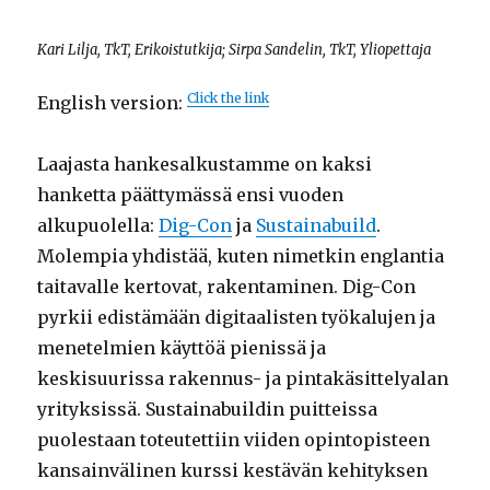
Kari Lilja, TkT, Erikoistutkija; Sirpa Sandelin, TkT, Yliopettaja
Click the link
English version:
Laajasta hankesalkustamme on kaksi
hanketta päättymässä ensi vuoden
alkupuolella:
Dig-Con
ja
Sustainabuild
.
Molempia yhdistää, kuten nimetkin englantia
taitavalle kertovat, rakentaminen. Dig-Con
pyrkii edistämään digitaalisten työkalujen ja
menetelmien käyttöä pienissä ja
keskisuurissa rakennus- ja pintakäsittelyalan
yrityksissä. Sustainabuildin puitteissa
puolestaan toteutettiin viiden opintopisteen
kansainvälinen kurssi kestävän kehityksen