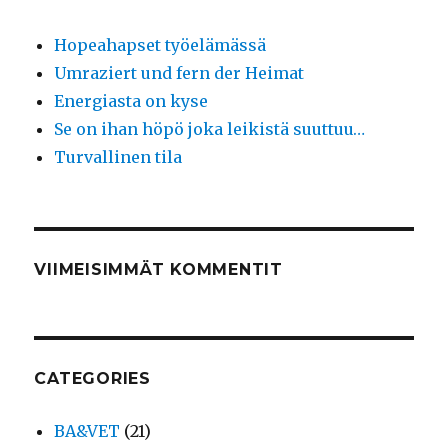
Hopeahapset työelämässä
Umraziert und fern der Heimat
Energiasta on kyse
Se on ihan höpö joka leikistä suuttuu…
Turvallinen tila
VIIMEISIMMÄT KOMMENTIT
CATEGORIES
BA&VET
(21)